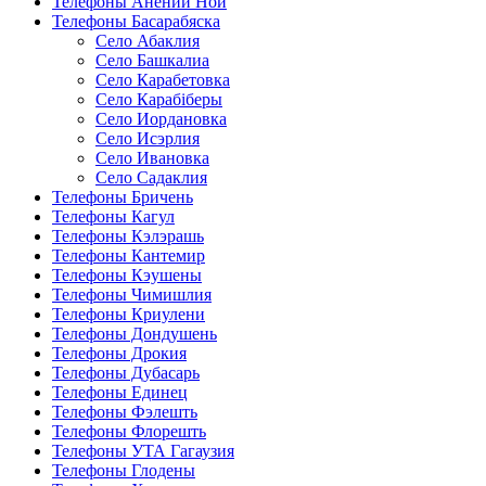
Телефоны Анений Ноӣ
Телефоны Басарабяска
Село Абаклия
Село Башкалиа
Село Карабетовка
Село Карабіберы
Село Иордановка
Село Исэрлия
Село Ивановка
Село Садаклия
Телефоны Бричень
Телефоны Кагул
Телефоны Кэлэрашь
Телефоны Кантемир
Телефоны Кэушены
Телефоны Чимишлия
Телефоны Криулени
Телефоны Дондушень
Телефоны Дрокия
Телефоны Дубасарь
Телефоны Единец
Телефоны Фэлешть
Телефоны Флорешть
Телефоны УТА Гагаузия
Телефоны Глодены