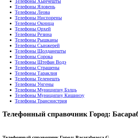
Телефоны Хынчешты
Телефоны Яловень
Телефоны Леова
Телефоны Ниспорены
Телефоны Окница
Телефоны Орхей
Телефоны Резина
Телефоны Рышканы
Телефоны Сынжерей
Телефоны Шолданешты
Телефоны Сорока
Телефоны Штефан Водэ
Телефоны Страшены
Телефоны Тараклия
Телефоны Теленешть
Телефоны Унгены
Телефоны Муниципиу Бэлць
Телефоны Муниципиу Кишинэу
Телефоны Транснистрия
Телефонный справочник Город: Басараб
Телефонный справочник Город: Basarabeasca G