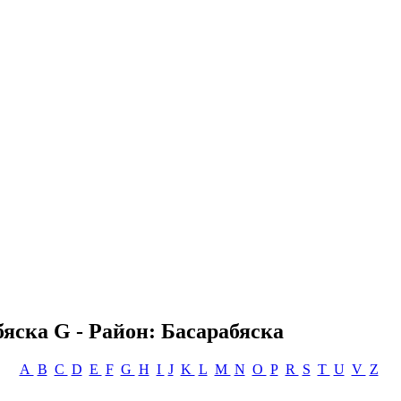
яска G - Район: Басарабяска
A
B
C
D
E
F
G
H
I
J
K
L
M
N
O
P
R
S
T
U
V
Z