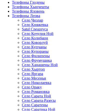
Телефоны Глодены
Телефоны Хынчешты
Телефоны Яловень
Телефоны Леова
Село Чизлар
Село Княжевка
Satul Cneazevca
Село Кочулия Ной
Село Колибаци
Село Коворлуй
Село Купчаны
Село Купораны
Село Филипены
Село Фрумушика
Село Ханашены Ной
Село Хыртоп
Село Яргара
Село Месеньи
Село Николаевка
Село Ораку
Село Романовка
Село Сарата Ной
Село Сарата-Разесы
Село Саратены
Село Саратика Ной