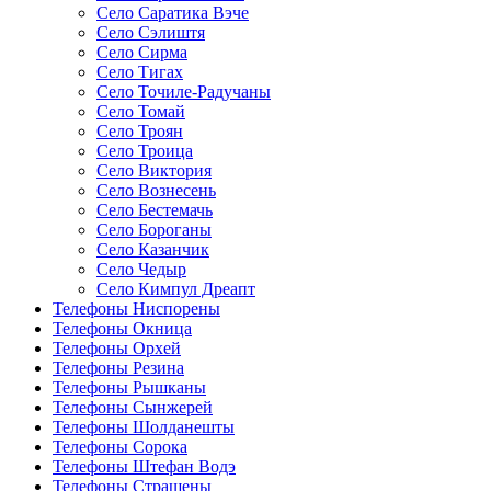
Село Саратика Вэче
Село Сэлиштя
Село Сирма
Село Тигах
Село Точиле-Радучаны
Село Томай
Село Троян
Село Троица
Село Виктория
Село Вознесень
Село Бестемачь
Село Бороганы
Село Казанчик
Село Чедыр
Село Кимпул Дреапт
Телефоны Ниспорены
Телефоны Окница
Телефоны Орхей
Телефоны Резина
Телефоны Рышканы
Телефоны Сынжерей
Телефоны Шолданешты
Телефоны Сорока
Телефоны Штефан Водэ
Телефоны Страшены