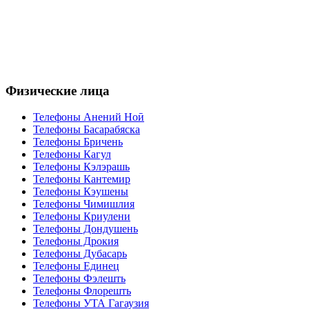
Физические лица
Телефоны Анений Ноӣ
Телефоны Басарабяска
Телефоны Бричень
Телефоны Кагул
Телефоны Кэлэрашь
Телефоны Кантемир
Телефоны Кэушены
Телефоны Чимишлия
Телефоны Криулени
Телефоны Дондушень
Телефоны Дрокия
Телефоны Дубасарь
Телефоны Единец
Телефоны Фэлешть
Телефоны Флорешть
Телефоны УТА Гагаузия