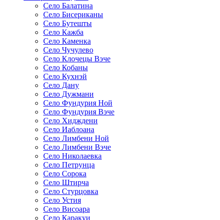
Село Балатина
Село Бисериканы
Село Бутешты
Село Кажба
Село Каменка
Село Чучулево
Село Клочецы Вэче
Село Кобаны
Село Кухнэй
Село Дану
Село Дужмани
Село Фундурия Ной
Село Фундурия Вэче
Село Хидждени
Село Иаблоана
Село Лимбени Ной
Село Лимбени Вэче
Село Николаевка
Село Петрунца
Село Сорока
Село Штирча
Село Стурцовка
Село Устия
Село Висоара
Село Каракуи