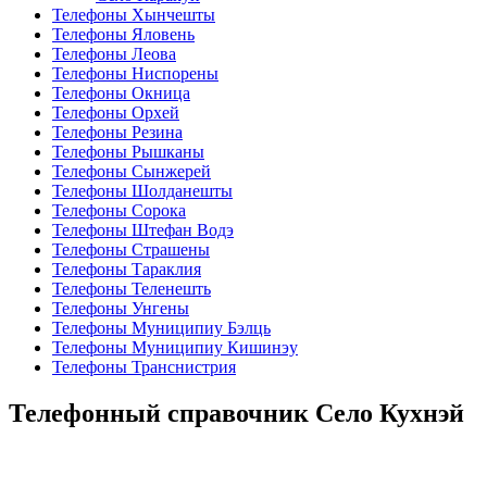
Телефоны Хынчешты
Телефоны Яловень
Телефоны Леова
Телефоны Ниспорены
Телефоны Окница
Телефоны Орхей
Телефоны Резина
Телефоны Рышканы
Телефоны Сынжерей
Телефоны Шолданешты
Телефоны Сорока
Телефоны Штефан Водэ
Телефоны Страшены
Телефоны Тараклия
Телефоны Теленешть
Телефоны Унгены
Телефоны Муниципиу Бэлць
Телефоны Муниципиу Кишинэу
Телефоны Транснистрия
Телефонный справочник Село Кухнэй