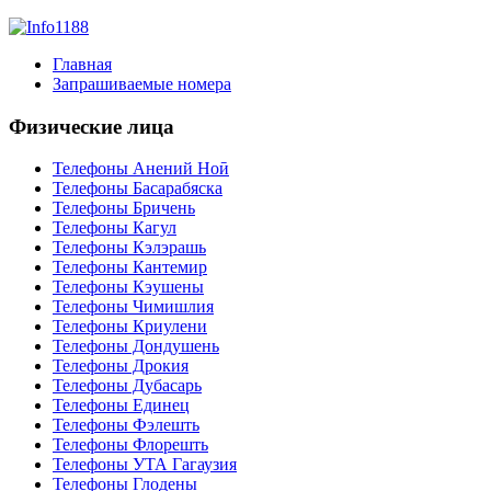
Главная
Запрашиваемые номера
Физические лица
Телефоны Анений Ноӣ
Телефоны Басарабяска
Телефоны Бричень
Телефоны Кагул
Телефоны Кэлэрашь
Телефоны Кантемир
Телефоны Кэушены
Телефоны Чимишлия
Телефоны Криулени
Телефоны Дондушень
Телефоны Дрокия
Телефоны Дубасарь
Телефоны Единец
Телефоны Фэлешть
Телефоны Флорешть
Телефоны УТА Гагаузия
Телефоны Глодены