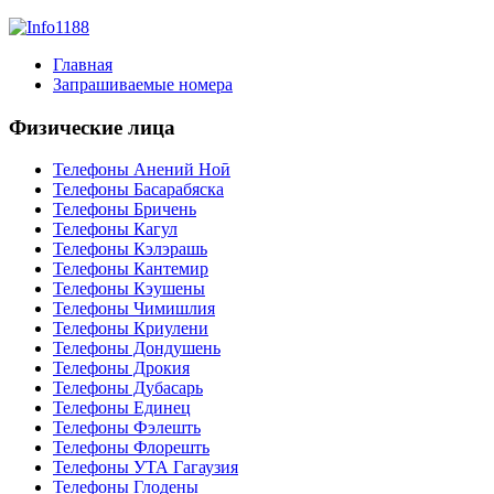
Главная
Запрашиваемые номера
Физические лица
Телефоны Анений Ноӣ
Телефоны Басарабяска
Телефоны Бричень
Телефоны Кагул
Телефоны Кэлэрашь
Телефоны Кантемир
Телефоны Кэушены
Телефоны Чимишлия
Телефоны Криулени
Телефоны Дондушень
Телефоны Дрокия
Телефоны Дубасарь
Телефоны Единец
Телефоны Фэлешть
Телефоны Флорешть
Телефоны УТА Гагаузия
Телефоны Глодены