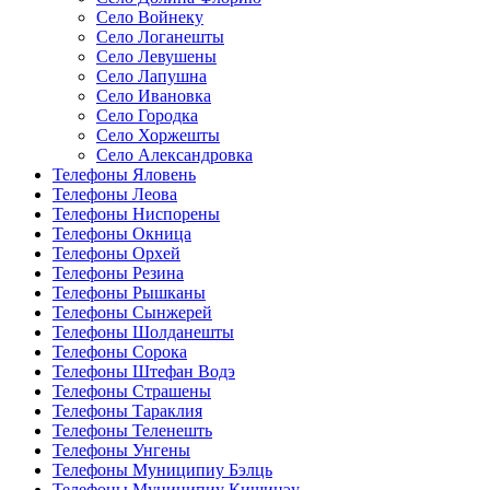
Село Войнеку
Село Логанешты
Село Левушены
Село Лапушна
Село Ивановка
Село Городка
Село Хоржешты
Село Александровка
Телефоны Яловень
Телефоны Леова
Телефоны Ниспорены
Телефоны Окница
Телефоны Орхей
Телефоны Резина
Телефоны Рышканы
Телефоны Сынжерей
Телефоны Шолданешты
Телефоны Сорока
Телефоны Штефан Водэ
Телефоны Страшены
Телефоны Тараклия
Телефоны Теленешть
Телефоны Унгены
Телефоны Муниципиу Бэлць
Телефоны Муниципиу Кишинэу