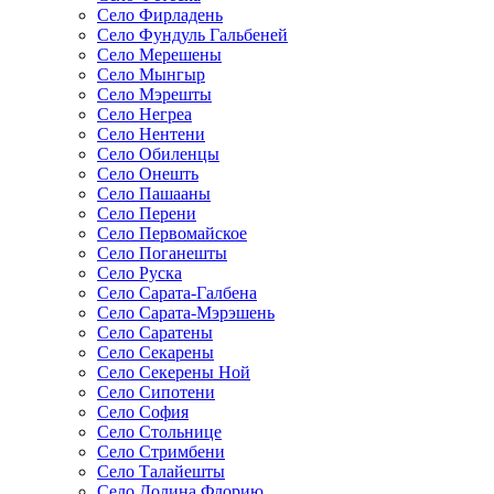
Село Фирладень
Село Фундуль Гальбеней
Село Мерешены
Село Мынгыр
Село Мэрешты
Село Негреа
Село Нентени
Село Обиленцы
Село Онешть
Село Пашааны
Село Перени
Село Первомайское
Село Поганешты
Село Руска
Село Сарата-Галбена
Село Сарата-Мэрэшень
Село Саратены
Село Секарены
Село Секерены Ной
Село Сипотени
Село София
Село Стольнице
Село Стримбени
Село Талайешты
Село Долина Флорию