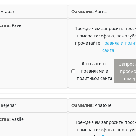
Arapan
Фамилия:
Aurica
ство:
Pavel
Прежде чем запросить прос
номера телефона, пожалуйс
прочитайте
Правила и поли
сайта
.
Я согласен с
Запрос
правилами и
просмо
политикой сайта
номе
Bejenari
Фамилия:
Anatolie
ство:
Vasile
Прежде чем запросить прос
номера телефона, пожалуйс