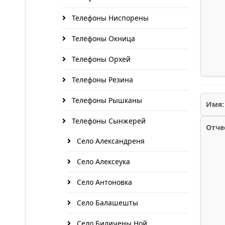
Телефоны Ниспорены
Телефоны Окница
Телефоны Орхей
Телефоны Резина
Телефоны Рышканы
Имя:
Телефоны Сынжерей
Отче
Село Александреня
Село Алексеука
Село Антоновка
Село Балашешты
Село Биличены Ной