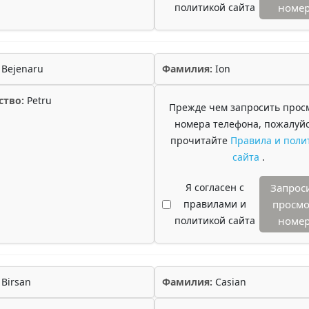
политикой сайта
номе
Bejenaru
Фамилия:
Ion
ство:
Petru
Прежде чем запросить прос
номера телефона, пожалуйс
прочитайте
Правила и поли
сайта
.
Я согласен с
Запрос
правилами и
просмо
политикой сайта
номе
Birsan
Фамилия:
Casian