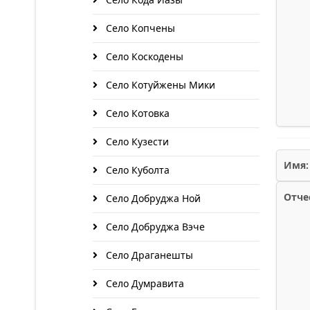
Село Копчены
Село Коскодены
Село Котуйжены Мики
Село Котовка
Село Кузести
Имя:
Село Куболта
Отче
Село Добруджа Ной
Село Добруджа Вэче
Село Драганешты
Село Думравита