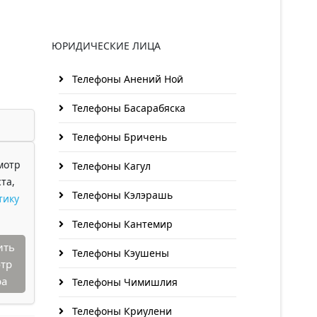
ЮРИДИЧЕСКИЕ ЛИЦА
Телефоны Анений Ноӣ
Телефоны Басарабяска
Телефоны Бричень
мотр
Телефоны Кагул
та,
Телефоны Кэлэрашь
тику
Телефоны Кантемир
ить
Телефоны Кэушены
тр
ра
Телефоны Чимишлия
Телефоны Криулени