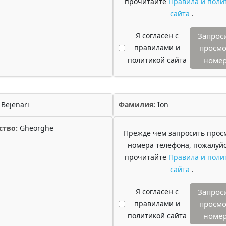
прочитайте
Правила и поли
сайта
.
Я согласен с
Запрос
правилами и
просмо
политикой сайта
номе
Bejenari
Фамилия:
Ion
ство:
Gheorghe
Прежде чем запросить прос
номера телефона, пожалуйс
прочитайте
Правила и поли
сайта
.
Я согласен с
Запрос
правилами и
просмо
политикой сайта
номе