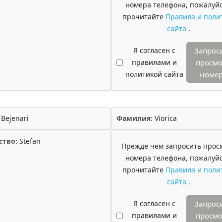
номера телефона, пожалуйс
прочитайте
Правила и поли
сайта
.
Я согласен с
Запрос
правилами и
просмо
политикой сайта
номе
Bejenari
Фамилия:
Viorica
ство:
Stefan
Прежде чем запросить прос
номера телефона, пожалуйс
прочитайте
Правила и поли
сайта
.
Я согласен с
Запрос
правилами и
просмо