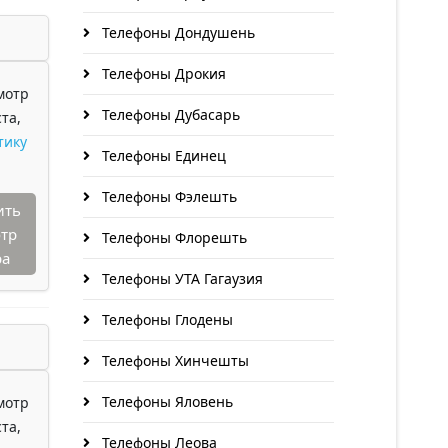
Телефоны Дондушень
Телефоны Дрокия
мотр
Телефоны Дубасарь
та,
тику
Телефоны Единец
Телефоны Фэлешть
ить
тр
Телефоны Флорешть
ра
Телефоны УТА Гагаузия
Телефоны Глодены
Телефоны Хинчешты
Телефоны Яловень
мотр
та,
Телефоны Леова