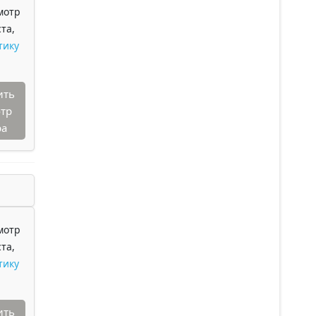
мотр
та,
тику
ить
тр
ра
мотр
та,
тику
ить