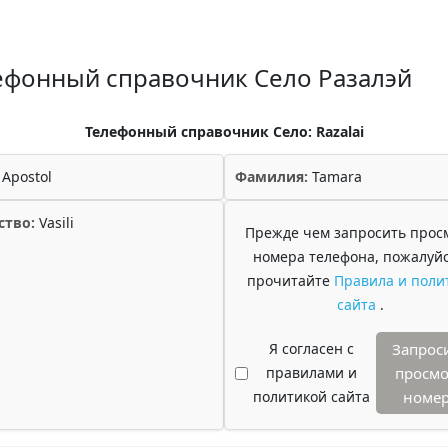
ефонный справочник Село Разалэй
Телефонный справочник Село: Razalai
Apostol
Фамилия:
Tamara
ство:
Vasili
Прежде чем запросить прос
номера телефона, пожалуйс
прочитайте
Правила и поли
сайта
.
Я согласен с
Запрос
правилами и
просмо
политикой сайта
номе