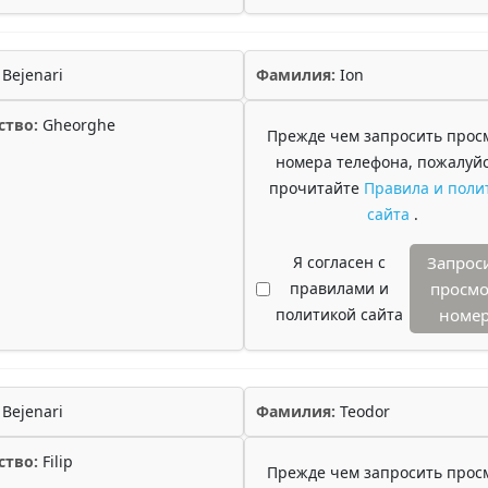
Bejenari
Фамилия:
Ion
ство:
Gheorghe
Прежде чем запросить прос
номера телефона, пожалуйс
прочитайте
Правила и поли
сайта
.
Я согласен с
Запрос
правилами и
просмо
политикой сайта
номе
Bejenari
Фамилия:
Teodor
ство:
Filip
Прежде чем запросить прос