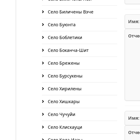
Село Биличены Вэче
Имя:
Село Буюнта
Отче
Село Боблетики
Село Боканча-Шит
Село Брежены
Село Бурсукены
Село Хирилены
Село Хишкары
Село Чучуйи
Имя:
Село Клискауци
Отче
Село Кода Иазы