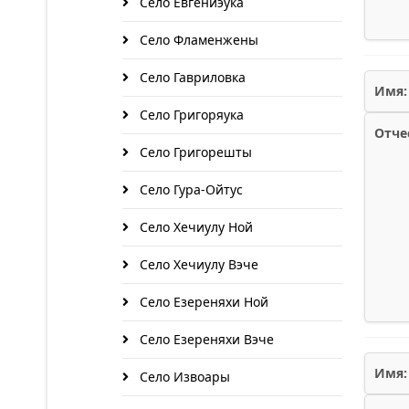
Село Евгениэука
Село Фламенжены
Село Гавриловка
Имя:
Село Григоряука
Отче
Село Григорешты
Село Гура-Ойтус
Село Хечиулу Ной
Село Хечиулу Вэче
Село Езереняхи Ной
Село Езереняхи Вэче
Имя:
Село Извоары