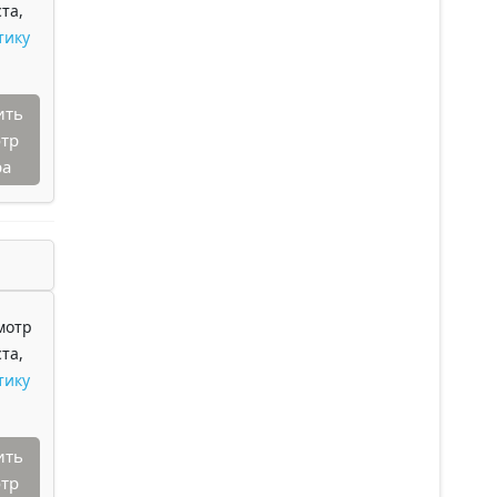
та,
тику
ить
тр
ра
мотр
та,
тику
ить
тр