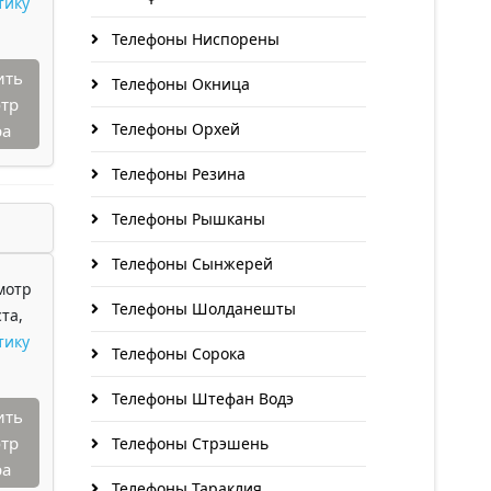
тику
Телефоны Ниспорены
ить
Телефоны Окница
тр
Телефоны Орхей
ра
Телефоны Резина
Телефоны Рышканы
Телефоны Сынжерей
мотр
Телефоны Шолданешты
та,
тику
Телефоны Сорока
Телефоны Штефан Водэ
ить
тр
Телефоны Стрэшень
ра
Телефоны Тараклия