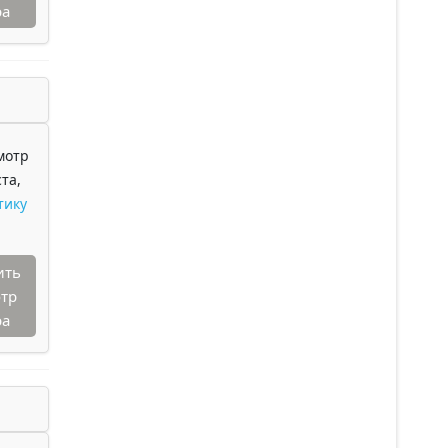
ра
мотр
та,
тику
ить
тр
ра