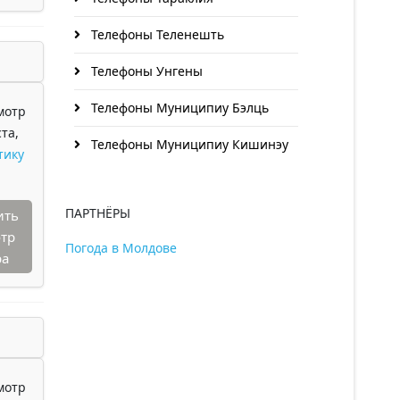
Телефоны Теленешть
Телефоны Унгены
Телефоны Муниципиу Бэлць
мотр
та,
Телефоны Муниципиу Кишинэу
тику
ПАРТНЁРЫ
ить
тр
Погода в Молдове
ра
мотр