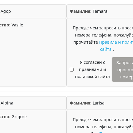
Agop
Фамилия:
Tamara
ство:
Vasile
Прежде чем запросить прос
номера телефона, пожалуйс
прочитайте
Правила и поли
сайта
.
Я согласен с
Запрос
правилами и
просмо
политикой сайта
номе
Albina
Фамилия:
Larisa
ство:
Grigore
Прежде чем запросить прос
номера телефона, пожалуйс