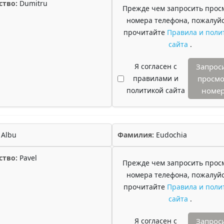
ство:
Dumitru
Прежде чем запросить прос
номера телефона, пожалуйс
прочитайте
Правила и поли
сайта
.
Я согласен с
Запрос
правилами и
просмо
политикой сайта
номе
Albu
Фамилия:
Eudochia
ство:
Pavel
Прежде чем запросить прос
номера телефона, пожалуйс
прочитайте
Правила и поли
сайта
.
Я согласен с
Запрос