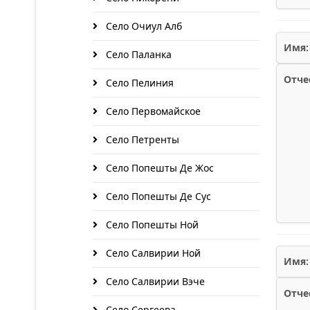
Село Очиул Алб
Имя:
Село Паланка
Отче
Село Пелиния
Село Первомайское
Село Петренты
Село Попешты Де Жос
Село Попешты Де Сус
Село Попешты Ной
Село Салвирии Ной
Имя:
Село Салвирии Вэче
Отче
Село Сергеева