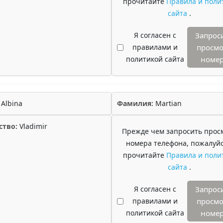
прочитайте
Правила и поли
сайта
.
Я согласен с
Запрос
правилами и
просмо
политикой сайта
номе
Albina
Фамилия:
Martian
ство:
Vladimir
Прежде чем запросить прос
номера телефона, пожалуйс
прочитайте
Правила и поли
сайта
.
Я согласен с
Запрос
правилами и
просмо
политикой сайта
номе