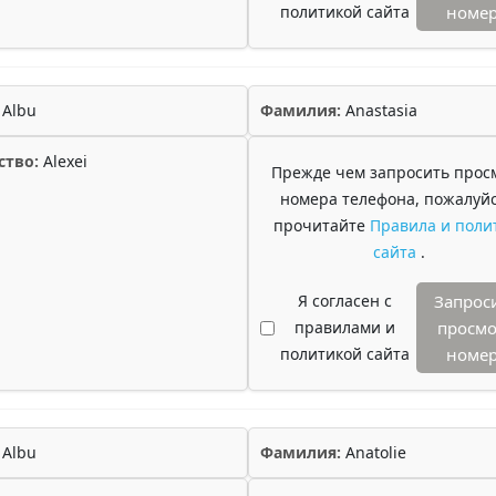
политикой сайта
номе
Albu
Фамилия:
Anastasia
ство:
Alexei
Прежде чем запросить прос
номера телефона, пожалуйс
прочитайте
Правила и поли
сайта
.
Я согласен с
Запрос
правилами и
просмо
политикой сайта
номе
Albu
Фамилия:
Anatolie