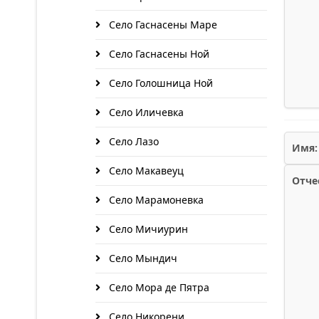
Село Гаснасены Маре
Село Гаснасены Ной
Село Голошница Ной
Село Иличевка
Село Лазо
Имя:
Село Макавеуц
Отче
Село Марамоневка
Село Мичиурин
Село Мындич
Село Мора де Пятра
Село Никорени