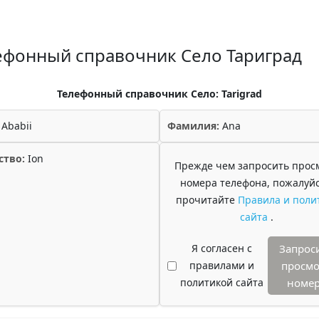
ефонный справочник Село Тариград
Телефонный справочник Село: Tarigrad
Ababii
Фамилия:
Ana
ство:
Ion
Прежде чем запросить прос
номера телефона, пожалуйс
прочитайте
Правила и поли
сайта
.
Я согласен с
Запрос
правилами и
просмо
политикой сайта
номе