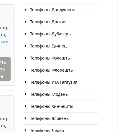
Телефоны Дондушень
Телефоны Дрокия
мотр
Телефоны Дубасарь
та,
тику
Телефоны Единец
Телефоны Фэлешть
ить
тр
Телефоны Флорешть
ра
Телефоны УТА Гагаузия
Телефоны Глодены
Телефоны Хинчешты
Телефоны Яловень
мотр
та,
Телефоны Леова