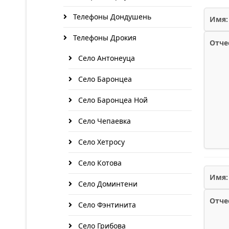
Телефоны Дондушень
Имя:
Телефоны Дрокия
Отче
Село Антонеуца
Село Баронцеа
Село Баронцеа Ной
Село Чепаевка
Село Хетросу
Село Котова
Имя:
Село Доминтени
Отче
Село Фэнтинита
Село Грибова