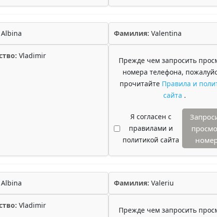
Albina
Фамилия:
Valentina
ство:
Vladimir
Прежде чем запросить прос
номера телефона, пожалуйс
прочитайте
Правила и поли
сайта
.
Я согласен с
Запрос
правилами и
просмо
политикой сайта
номе
Albina
Фамилия:
Valeriu
ство:
Vladimir
Прежде чем запросить прос