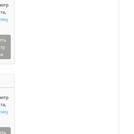
мотр
та,
тику
ить
тр
ра
мотр
та,
тику
ить