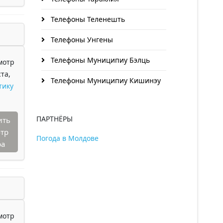
Телефоны Теленешть
Телефоны Унгены
Телефоны Муниципиу Бэлць
мотр
та,
Телефоны Муниципиу Кишинэу
тику
ПАРТНЁРЫ
ить
тр
Погода в Молдове
ра
мотр