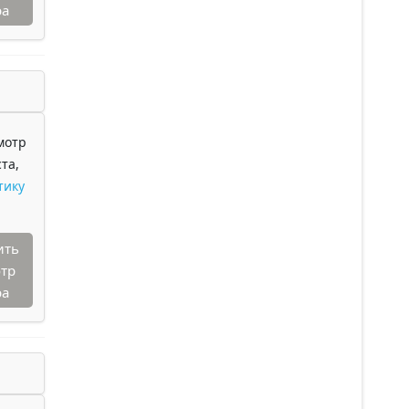
ра
мотр
та,
тику
ить
тр
ра