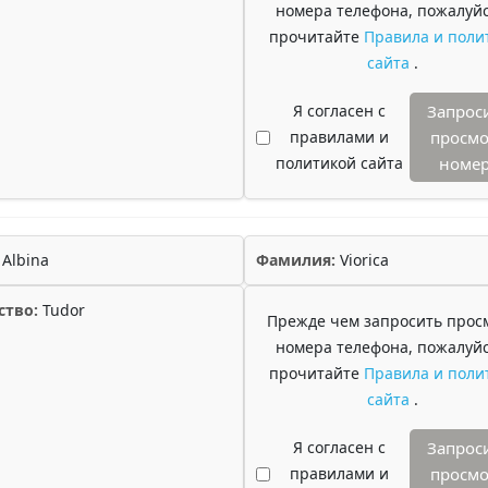
номера телефона, пожалуйс
прочитайте
Правила и поли
сайта
.
Я согласен с
Запрос
правилами и
просмо
политикой сайта
номе
Albina
Фамилия:
Viorica
ство:
Tudor
Прежде чем запросить прос
номера телефона, пожалуйс
прочитайте
Правила и поли
сайта
.
Я согласен с
Запрос
правилами и
просмо