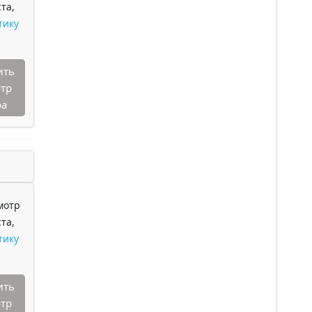
та,
тику
ить
тр
ра
мотр
та,
тику
ить
тр