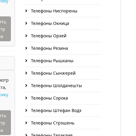
тику
Телефоны Ниспорены
ить
Телефоны Окница
тр
Телефоны Орхей
ра
Телефоны Резина
Телефоны Рышканы
Телефоны Сынжерей
мотр
Телефоны Шолданешты
та,
тику
Телефоны Сорока
Телефоны Штефан Водэ
ить
тр
Телефоны Стрэшень
ра
Телефоны Тараклия