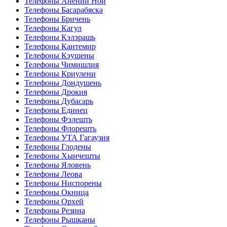
Телефоны Анений Ноӣ
Телефоны Басарабяска
Телефоны Бричень
Телефоны Кагул
Телефоны Кэлэрашь
Телефоны Кантемир
Телефоны Кэушены
Телефоны Чимишлия
Телефоны Криулени
Телефоны Дондушень
Телефоны Дрокия
Телефоны Дубасарь
Телефоны Единец
Телефоны Фэлешть
Телефоны Флорешть
Телефоны УТА Гагаузия
Телефоны Глодены
Телефоны Хынчешты
Телефоны Яловень
Телефоны Леова
Телефоны Ниспорены
Телефоны Окница
Телефоны Орхей
Телефоны Резина
Телефоны Рышканы