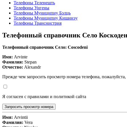
Телефоны Теленешть
Телефоны Унгены
Телефоны Муниципиу Бэлць
Телефоны Муниципиу Кишинэу
Телефоны Транснистрия
Телефонный справочник Село Коскоде
Телефонный справочник Село: Coscodeni
Имя:
Arvinte
Фамилия:
Stepan
Отчество:
Alexandr
Прежде чем запросить просмотр номера телефона, пожалуйста,
Я согласен с правилами и политикой сайта
Запросить просмотр номера
Имя:
Arvintii
Фамилия:
Vera