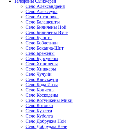
Телефоны Сынжерей
Село Александреня
Село Алексеука
Село Антоновка
Село Балашешты
Село Биличены Ной
Село Биличены Вэче
Село Буюнта
Село Боблетики
Село Боканча-Шит
Село Брежены
Село Бурсукены
Село Хирилены
Село Хишкары
Село Чучуйи
Село Клискауци
Село Кода Иазы
Село Копчены
Село Коскодены
Село Котуйжены Мики
Село Котовка
Село Кузести
Село Куболта
Село Добруджа Ной
Село Добруджа Вэче