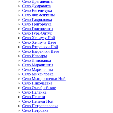
Село Драганешты
Село Думравита
Село Евгениэука
Село Фламенжены
Село Гавриловка
Село Григоряука
Село Григорешты
Село Гура-Ойтус
Село Хечиулу Ной
Село Хечиулу Вэче
Село Езереняхи Ной
Село Езереняхи Вэче
Село Извоары
Село Липованка
Село Марашешты
Село Маринешты
Село Михаиловка
Село Мындрешеньи Ной
Село Николаевка
Село Октябрейское
Село Паланка
Село Пепени
Село Пепени Ной
Село Петропавловка
Село Петровка