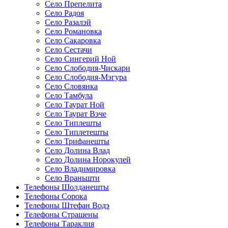
Село Препелита
Село Радоя
Село Разалэй
Село Романовка
Село Сакаровка
Село Сестачи
Село Сингерий Ной
Село Слободия-Чискари
Село Слободия-Мэгура
Село Словянка
Село Тамбула
Село Таурат Ной
Село Таурат Вэче
Село Типлешты
Село Типлетешты
Село Трифанешты
Село Долина Влад
Село Долина Норокулей
Село Владимировка
Село Враньшти
Телефоны Шолданешты
Телефоны Сорока
Телефоны Штефан Водэ
Телефоны Страшены
Телефоны Тараклия