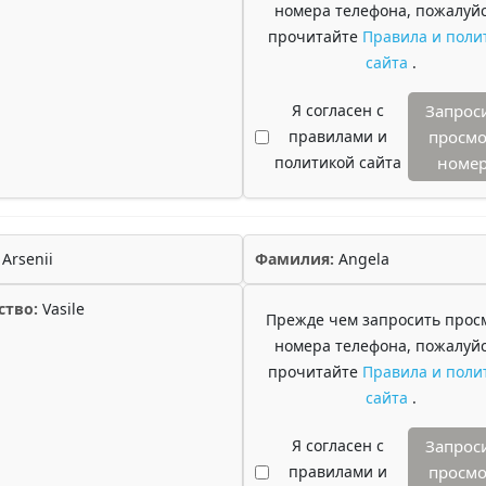
номера телефона, пожалуйс
прочитайте
Правила и поли
сайта
.
Я согласен с
Запрос
правилами и
просмо
политикой сайта
номе
Arsenii
Фамилия:
Angela
ство:
Vasile
Прежде чем запросить прос
номера телефона, пожалуйс
прочитайте
Правила и поли
сайта
.
Я согласен с
Запрос
правилами и
просмо