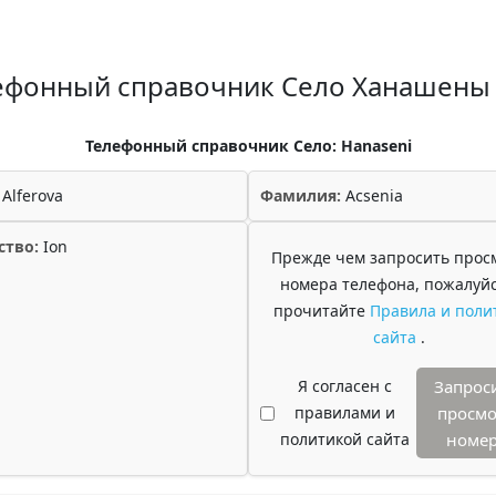
ефонный справочник Село Ханашены
Телефонный справочник Село: Hanaseni
Alferova
Фамилия:
Acsenia
ство:
Ion
Прежде чем запросить прос
номера телефона, пожалуйс
прочитайте
Правила и поли
сайта
.
Я согласен с
Запрос
правилами и
просмо
политикой сайта
номе