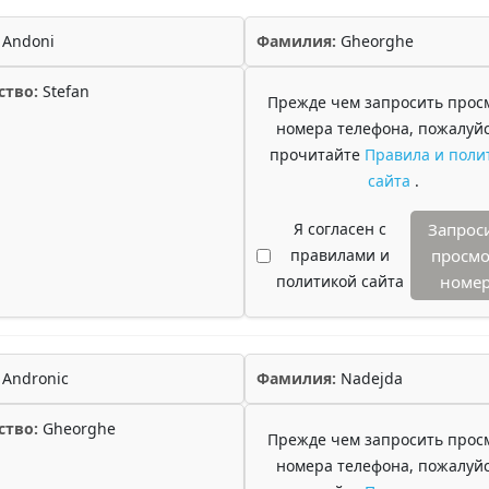
Andoni
Фамилия:
Gheorghe
ство:
Stefan
Прежде чем запросить прос
номера телефона, пожалуйс
прочитайте
Правила и поли
сайта
.
Я согласен с
Запрос
правилами и
просмо
политикой сайта
номе
Andronic
Фамилия:
Nadejda
ство:
Gheorghe
Прежде чем запросить прос
номера телефона, пожалуйс