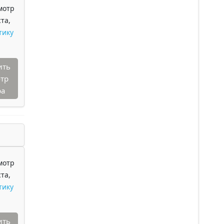
мотр
та,
тику
ить
тр
ра
мотр
та,
тику
ить