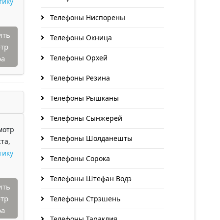
тику
Телефоны Ниспорены
ить
Телефоны Окница
тр
Телефоны Орхей
ра
Телефоны Резина
Телефоны Рышканы
Телефоны Сынжерей
мотр
Телефоны Шолданешты
та,
тику
Телефоны Сорока
Телефоны Штефан Водэ
ить
тр
Телефоны Стрэшень
ра
Телефоны Тараклия