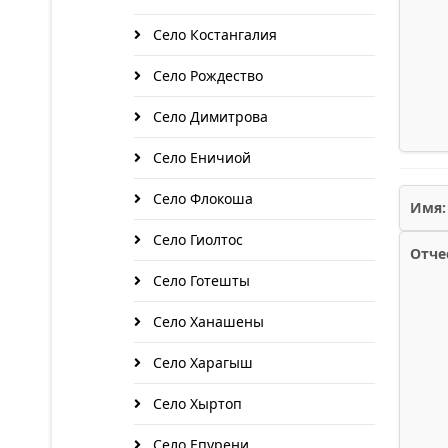
Село Костангалия
Село Рождество
Село Димитрова
Село Еничиой
Село Флокоша
Имя:
Село Гиолтос
Отче
Село Готешты
Село Ханашены
Село Харагыш
Село Хыртоп
Село Епурени