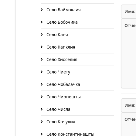
Село Баймаклия
Имя:
Село Бобочика
Отче
Село Каня
Село Капклия
Село Хиоселия
Село Чиету
Село Чобалачка
Село Чирпешты
Имя:
Село Числа
Отче
Село Кочулия
Село Константинешты