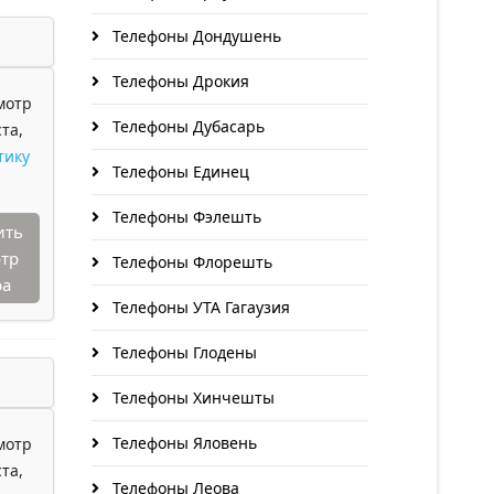
Телефоны Дондушень
Телефоны Дрокия
мотр
Телефоны Дубасарь
та,
тику
Телефоны Единец
Телефоны Фэлешть
ить
тр
Телефоны Флорешть
ра
Телефоны УТА Гагаузия
Телефоны Глодены
Телефоны Хинчешты
Телефоны Яловень
мотр
та,
Телефоны Леова