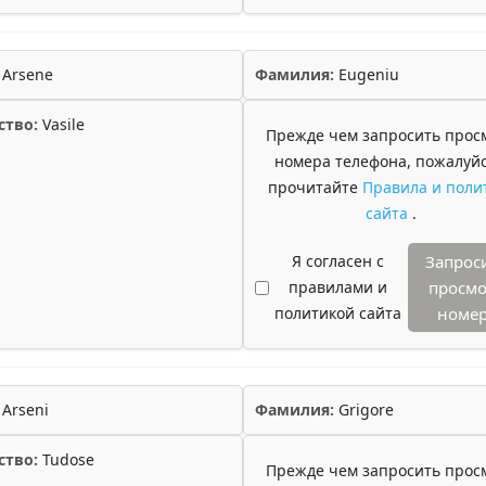
Arsene
Фамилия:
Eugeniu
ство:
Vasile
Прежде чем запросить прос
номера телефона, пожалуйс
прочитайте
Правила и поли
сайта
.
Я согласен с
Запрос
правилами и
просмо
политикой сайта
номе
Arseni
Фамилия:
Grigore
ство:
Tudose
Прежде чем запросить прос