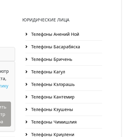
ЮРИДИЧЕСКИЕ ЛИЦА
Телефоны Анений Ноӣ
Телефоны Басарабяска
Телефоны Бричень
мотр
Телефоны Кагул
та,
Телефоны Кэлэрашь
тику
Телефоны Кантемир
ить
Телефоны Кэушены
тр
ра
Телефоны Чимишлия
Телефоны Криулени