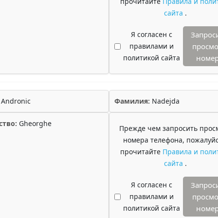
прочитайте
Правила и поли
сайта
.
Я согласен с
Запрос
правилами и
просмо
политикой сайта
номе
Andronic
Фамилия:
Nadejda
ство:
Gheorghe
Прежде чем запросить прос
номера телефона, пожалуйс
прочитайте
Правила и поли
сайта
.
Я согласен с
Запрос
правилами и
просмо
политикой сайта
номе