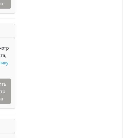
ра
мотр
та,
тику
ить
тр
ра