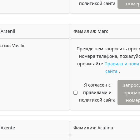
политикой сайта
номе
Arsenii
Фамилия:
Marc
ство:
Vasilii
Прежде чем запросить прос
номера телефона, пожалуйс
прочитайте
Правила и поли
сайта
.
Я согласен с
Запрос
правилами и
просмо
политикой сайта
номе
Axente
Фамилия:
Aculina