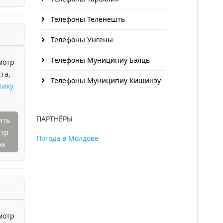
Телефоны Теленешть
Телефоны Унгены
Телефоны Муниципиу Бэлць
мотр
та,
Телефоны Муниципиу Кишинэу
тику
ПАРТНЁРЫ
ить
тр
Погода в Молдове
ра
мотр