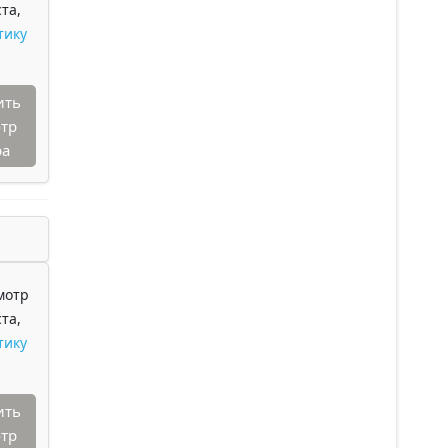
та,
тику
ить
тр
ра
мотр
та,
тику
ить
тр