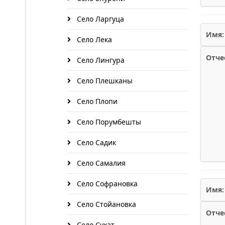
Село Ларгуца
Имя:
Село Лека
Отче
Село Лингура
Село Плешканы
Село Плопи
Село Порумбешты
Село Садик
Село Самалия
Село Софрановка
Имя:
Село Стойановка
Отче
Село Сухат