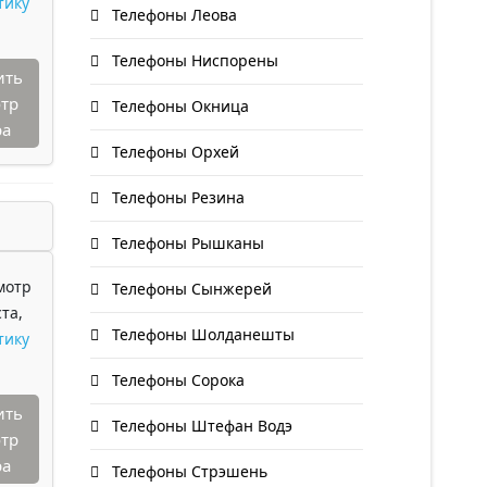
тику
Телефоны Леова
Телефоны Ниспорены
ить
тр
Телефоны Окница
ра
Телефоны Орхей
Телефоны Резина
Телефоны Рышканы
мотр
Телефоны Сынжерей
та,
Телефоны Шолданешты
тику
Телефоны Сорока
ить
Телефоны Штефан Водэ
тр
ра
Телефоны Стрэшень