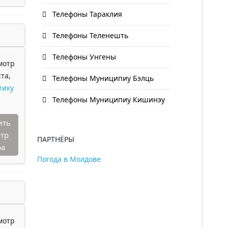
Телефоны Тараклия
Телефоны Теленешть
Телефоны Унгены
мотр
та,
Телефоны Муниципиу Бэлць
тику
Телефоны Муниципиу Кишинэу
ить
тр
ПАРТНЁРЫ
ра
Погода в Молдове
мотр