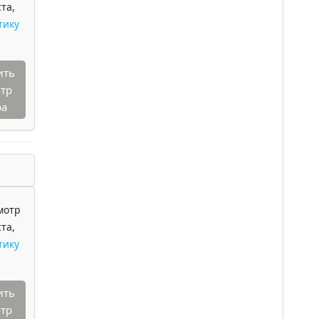
та,
тику
ить
тр
ра
мотр
та,
тику
ить
тр