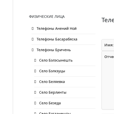
ФИЗИЧЕСКИЕ ЛИЦА
Тел
Телефоны Анений Ноӣ
Телефоны Басарабяска
Имя:
Телефоны Бричень
Отче
Село Бэлэсынешть
Село Бэлкэуцы
Село Беляевка
Село Берлинты
Село Безеда
Село Богданешты