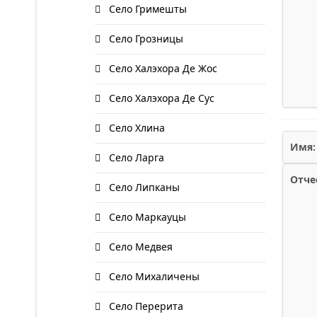
Село Гримешты
Село Грозницы
Село Халэхора Де Жос
Село Халэхора Де Сус
Село Хлина
Имя:
Село Ларга
Отче
Село Липканы
Село Маркауцы
Село Медвея
Село Михаличены
Село Перерита