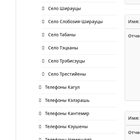
Село Ширауцы
Село Слобозия-Ширауцы
Имя:
Село Табаны
Отче
Село Тэцканы
Село Трэбисэуцы
Село Трестийены
Телефоны Кагул
Телефоны Кэлэрашь
Телефоны Кантемир
Имя:
Телефоны Кэушены
Отче
Телефоны Чимишлия