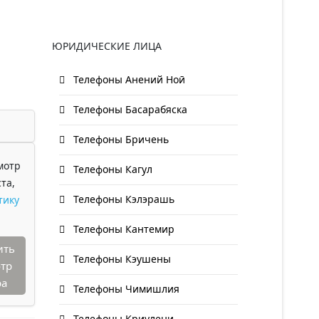
ЮРИДИЧЕСКИЕ ЛИЦА
Телефоны Анений Ноӣ
Телефоны Басарабяска
Телефоны Бричень
мотр
Телефоны Кагул
та,
Телефоны Кэлэрашь
тику
Телефоны Кантемир
ить
Телефоны Кэушены
тр
ра
Телефоны Чимишлия
Телефоны Криулени