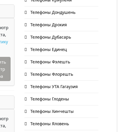
Телефоны Дондушень
Телефоны Дрокия
мотр
та,
Телефоны Дубасарь
тику
Телефоны Единец
ить
Телефоны Фэлешть
тр
Телефоны Флорешть
ра
Телефоны УТА Гагаузия
Телефоны Глодены
Телефоны Хинчешты
мотр
Телефоны Яловень
та,