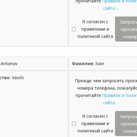
прочитайте
Правила и поли
сайта
.
Я согласен с
Запрос
правилами и
просмо
политикой сайта
номе
Antonov
Фамилия:
Ivan
ство:
Vasilii
Прежде чем запросить прос
номера телефона, пожалуйс
прочитайте
Правила и поли
сайта
.
Я согласен с
Запрос
правилами и
просмо
политикой сайта
номе