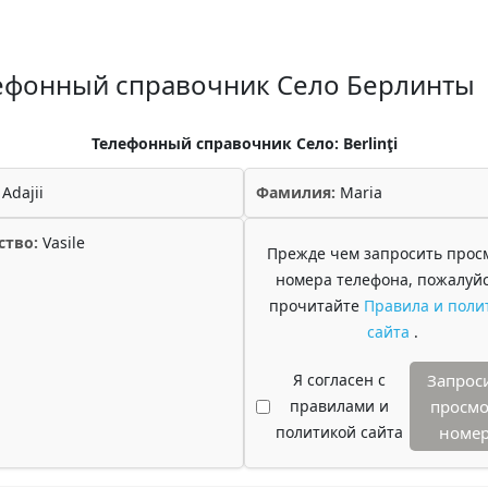
ефонный справочник Село Берлинты
Телефонный справочник Село: Berlinţi
Adajii
Фамилия:
Maria
ство:
Vasile
Прежде чем запросить прос
номера телефона, пожалуйс
прочитайте
Правила и поли
сайта
.
Я согласен с
Запрос
правилами и
просмо
политикой сайта
номе