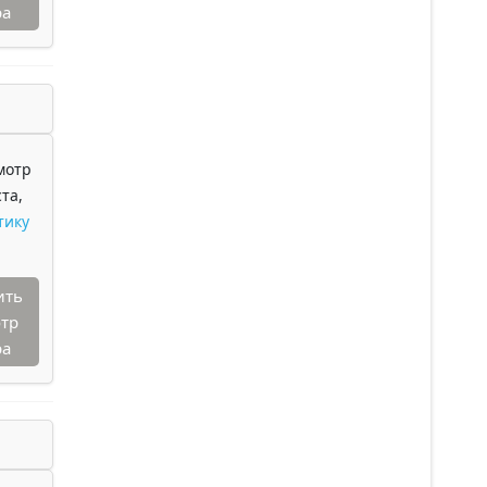
ра
мотр
та,
тику
ить
тр
ра