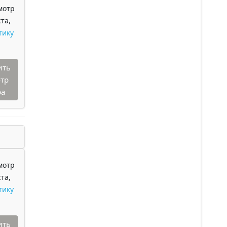
мотр
та,
тику
ить
тр
ра
мотр
та,
тику
ить