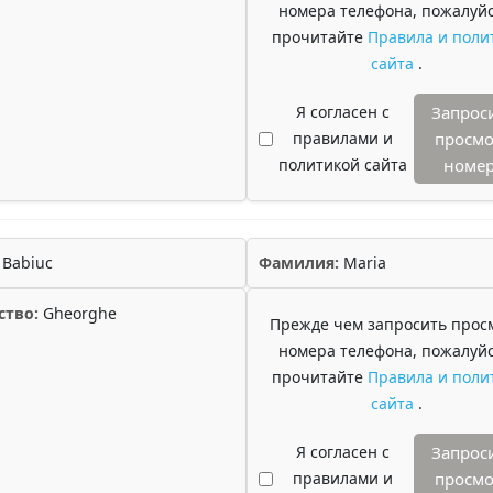
номера телефона, пожалуйс
прочитайте
Правила и поли
сайта
.
Я согласен с
Запрос
правилами и
просмо
политикой сайта
номе
Babiuc
Фамилия:
Maria
ство:
Gheorghe
Прежде чем запросить прос
номера телефона, пожалуйс
прочитайте
Правила и поли
сайта
.
Я согласен с
Запрос
правилами и
просмо