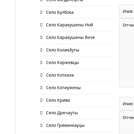
Имя:
Село Булбока
Село Каракушены Ной
Отче
Село Каракушены Вэче
Село Коликӑуты
Село Коржевцы
Село Котеала
Село Котиужены
Село Крива
Имя:
Село Дречауты
Отче
Село Гримэнкауцы