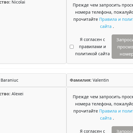
ство:
Nicolai
Прежде чем запросить прос
номера телефона, пожалуйс
прочитайте
Правила и поли
сайта
.
Я согласен с
Запрос
правилами и
просмо
политикой сайта
номе
Baraniuc
Фамилия:
Valentin
ство:
Alexei
Прежде чем запросить прос
номера телефона, пожалуйс
прочитайте
Правила и поли
сайта
.
Я согласен с
Запрос