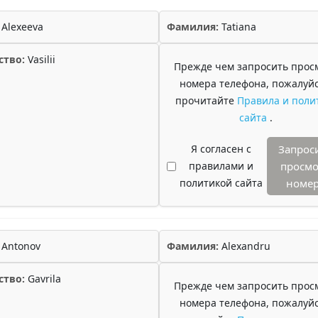
Alexeeva
Фамилия:
Tatiana
ство:
Vasilii
Прежде чем запросить прос
номера телефона, пожалуйс
прочитайте
Правила и поли
сайта
.
Я согласен с
Запрос
правилами и
просмо
политикой сайта
номе
Antonov
Фамилия:
Alexandru
ство:
Gavrila
Прежде чем запросить прос
номера телефона, пожалуйс