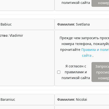
политикой сайта
номе
Babiuc
Фамилия:
Svetlana
ство:
Vladimir
Прежде чем запросить прос
номера телефона, пожалуйс
прочитайте
Правила и поли
сайта
.
Я согласен с
Запрос
правилами и
просмо
политикой сайта
номе
Baraniuc
Фамилия:
Nicolai