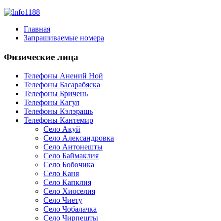
Главная
Запрашиваемые номера
Физические лица
Телефоны Анений Ноӣ
Телефоны Басарабяска
Телефоны Бричень
Телефоны Кагул
Телефоны Кэлэрашь
Телефоны Кантемир
Село Акуй
Село Александровка
Село Антонешты
Село Баймаклия
Село Бобочика
Село Каня
Село Капклия
Село Хиоселия
Село Чиету
Село Чобалачка
Село Чирпешты