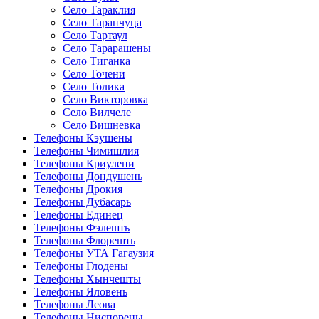
Село Тараклия
Село Таранчуца
Село Тартаул
Село Тарарашены
Село Тиганка
Село Точени
Село Толика
Село Викторовка
Село Вилчеле
Село Вишневка
Телефоны Кэушены
Телефоны Чимишлия
Телефоны Криулени
Телефоны Дондушень
Телефоны Дрокия
Телефоны Дубасарь
Телефоны Единец
Телефоны Фэлешть
Телефоны Флорешть
Телефоны УТА Гагаузия
Телефоны Глодены
Телефоны Хынчешты
Телефоны Яловень
Телефоны Леова
Телефоны Ниспорены