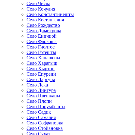
Село Числа
Село Кочулия
Село Константинешты
Село Костангалия
Село Рождество
Село Димитрова
Село Еничиой
Село Флокоша
Село Гиолтос
Село Готешты
Село Ханашены
Село Харагыш
Село Хыртоп
Село Епурени
Село Ларгуца
Село Лека
Село Лингура
Село Плешканы
Село Плопи
Село Порумбешты
Село Садик
Село Самалия
Село Софрановка
Село Стойановка
Село Сухат