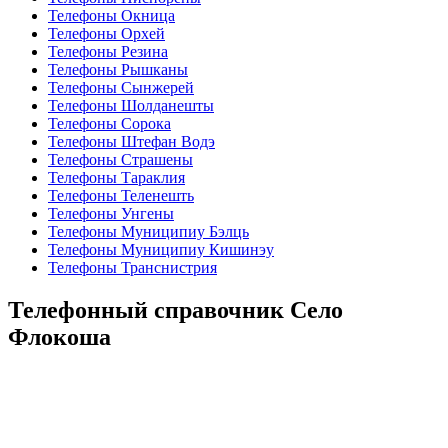
Телефоны Окница
Телефоны Орхей
Телефоны Резина
Телефоны Рышканы
Телефоны Сынжерей
Телефоны Шолданешты
Телефоны Сорока
Телефоны Штефан Водэ
Телефоны Страшены
Телефоны Тараклия
Телефоны Теленешть
Телефоны Унгены
Телефоны Муниципиу Бэлць
Телефоны Муниципиу Кишинэу
Телефоны Транснистрия
Телефонный справочник Село
Флокоша