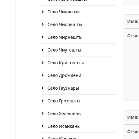
Село Чилисоая
Имя:
Село Чиорешты
Отче
Село Чирнешты
Село Чиутешты
Село Кристешты
Село Дрождени
Село Гауэнары
Село Грозешты
Село Хелешень
Имя:
Село Исайканы
Отче
Село Юркени