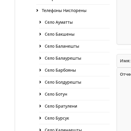
Телефоны Ниспорены
Село Ауматты
Село Бакшены
Село Баланешты
Село Балаурешты
Имя:
Село Барбояны
Отче
Село Болдурешты
Село Ботун
Село Братулени
Село Бурсук
Село Калинаешты