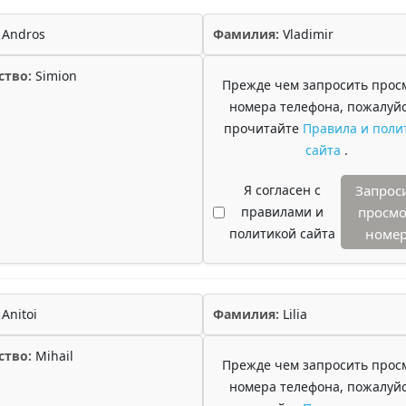
Andros
Фамилия:
Vladimir
ство:
Simion
Прежде чем запросить прос
номера телефона, пожалуйс
прочитайте
Правила и поли
сайта
.
Я согласен с
Запрос
правилами и
просмо
политикой сайта
номе
Anitoi
Фамилия:
Lilia
ство:
Mihail
Прежде чем запросить прос
номера телефона, пожалуйс