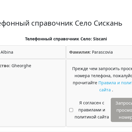
ефонный справочник Село Сискань
Телефонный справочник Село: Siscani
Albina
Фамилия:
Parascovia
ство:
Gheorghe
Прежде чем запросить прос
номера телефона, пожалуйс
прочитайте
Правила и поли
сайта
.
Я согласен с
Запрос
правилами и
просмо
политикой сайта
номе