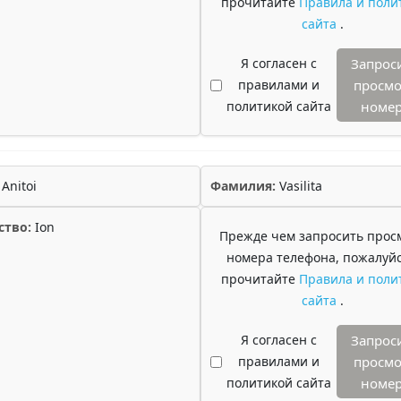
прочитайте
Правила и поли
сайта
.
Я согласен с
Запрос
правилами и
просмо
политикой сайта
номе
Anitoi
Фамилия:
Vasilita
ство:
Ion
Прежде чем запросить прос
номера телефона, пожалуйс
прочитайте
Правила и поли
сайта
.
Я согласен с
Запрос
правилами и
просмо
политикой сайта
номе