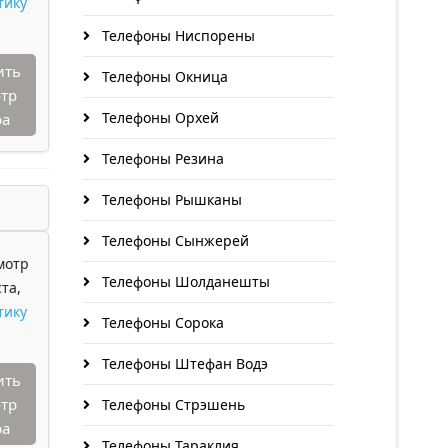
тику
Телефоны Ниспорены
ить
Телефоны Окница
тр
Телефоны Орхей
ра
Телефоны Резина
Телефоны Рышканы
Телефоны Сынжерей
мотр
Телефоны Шолданешты
та,
тику
Телефоны Сорока
Телефоны Штефан Водэ
ить
тр
Телефоны Стрэшень
ра
Телефоны Тараклия