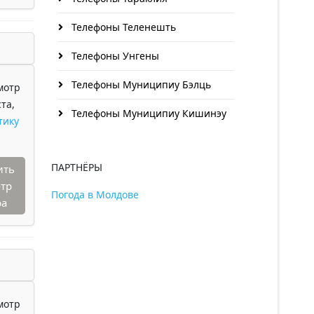
Телефоны Теленешть
Телефоны Унгены
Телефоны Муниципиу Бэлць
мотр
та,
Телефоны Муниципиу Кишинэу
тику
ПАРТНЁРЫ
ить
тр
Погода в Молдове
ра
мотр