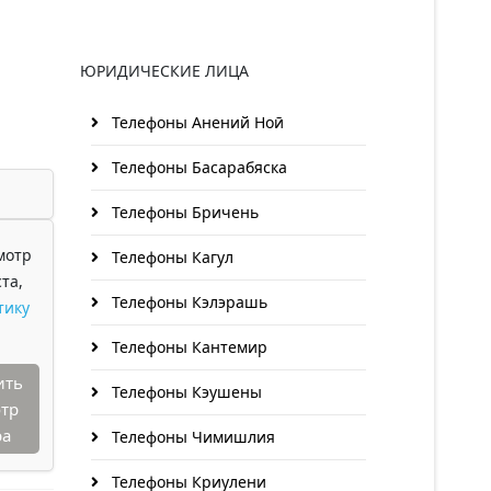
ЮРИДИЧЕСКИЕ ЛИЦА
Телефоны Анений Ноӣ
Телефоны Басарабяска
Телефоны Бричень
мотр
Телефоны Кагул
та,
Телефоны Кэлэрашь
тику
Телефоны Кантемир
ить
Телефоны Кэушены
тр
ра
Телефоны Чимишлия
Телефоны Криулени