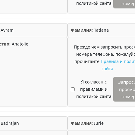
политикой сайта
номе
Avram
Фамилия:
Tatiana
ство:
Anatolie
Прежде чем запросить прос
номера телефона, пожалуйс
прочитайте
Правила и поли
сайта
.
Я согласен с
Запрос
правилами и
просмо
политикой сайта
номе
Badrajan
Фамилия:
Iurie