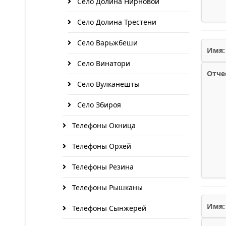
Село Долина Нирновой
Село Долина Трестени
Село Варьжбеши
Имя:
Село Винатори
Отче
Село Вулканешты
Село Збироя
Телефоны Окница
Телефоны Орхей
Телефоны Резина
Телефоны Рышканы
Имя:
Телефоны Сынжерей