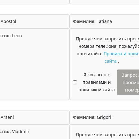
Apostol
Фамилия:
Tatiana
ство:
Leon
Прежде чем запросить прос
номера телефона, пожалуйс
прочитайте
Правила и поли
сайта
.
Я согласен с
Запрос
правилами и
просмо
политикой сайта
номе
Arseni
Фамилия:
Grigorii
ство:
Vladimir
Прежде чем запросить прос