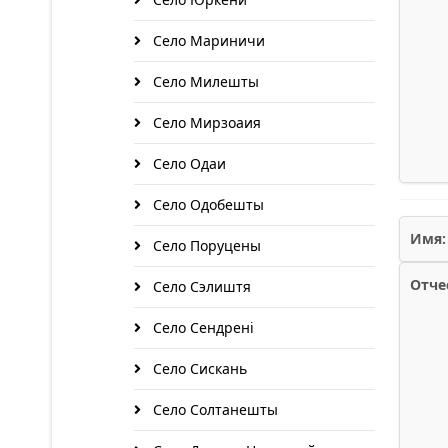
Село Мариничи
Село Милешты
Село Мирзоаия
Село Одаи
Село Одобешты
Имя:
Село Поруцены
Отче
Село Сэлиштя
Село Сендренi
Село Сискань
Село Солтанешты