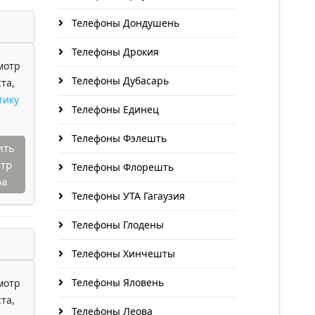
Телефоны Дондушень
Телефоны Дрокия
мотр
Телефоны Дубасарь
та,
тику
Телефоны Единец
Телефоны Фэлешть
ить
тр
Телефоны Флорешть
ра
Телефоны УТА Гагаузия
Телефоны Глодены
Телефоны Хинчешты
Телефоны Яловень
мотр
та,
Телефоны Леова