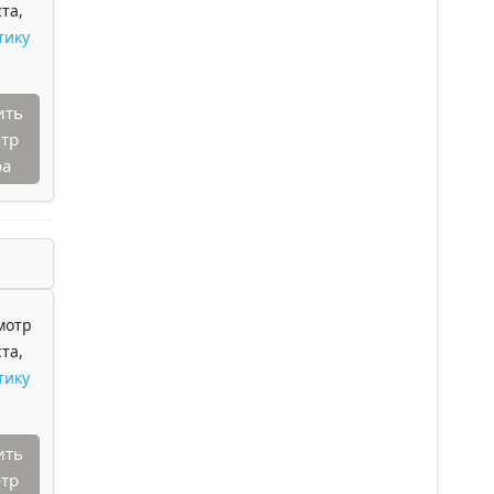
та,
тику
ить
тр
ра
мотр
та,
тику
ить
тр