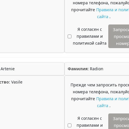
номера телефона, пожалуйс
прочитайте
Правила и поли
сайта
.
Я согласен с
Запрос
правилами и
просмо
политикой сайта
номе
Artenie
Фамилия:
Radion
ство:
Vasile
Прежде чем запросить прос
номера телефона, пожалуйс
прочитайте
Правила и поли
сайта
.
Я согласен с
Запрос
правилами и
просмо