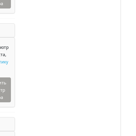
ра
мотр
та,
тику
ить
тр
ра