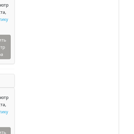
мотр
та,
тику
ить
тр
ра
мотр
та,
тику
ить