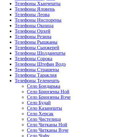
Телефоны Хынчешты
Телефоны Яловень
Телефоны Леова
Телефоны Ниспорены
Телефоны Окница
Телефоны Орхей
Телефоны Резина
Телефоны Рышканы
Телефоны Сынжерей
Телефоны Шолданешты
Телефоны Сорока
Телефоны Штефан Водэ
Телефоны Страшены
Телефоны Тараклия
Телефоны Теленешть
Село Бондарька
Село Бринзены Ной
Село Бринзены Вэче
Село Будай
Село Казанешты
Село Херсак
Село Чистелица
Село Читканы Ной
Село Читканы Вэче
Село Чофу