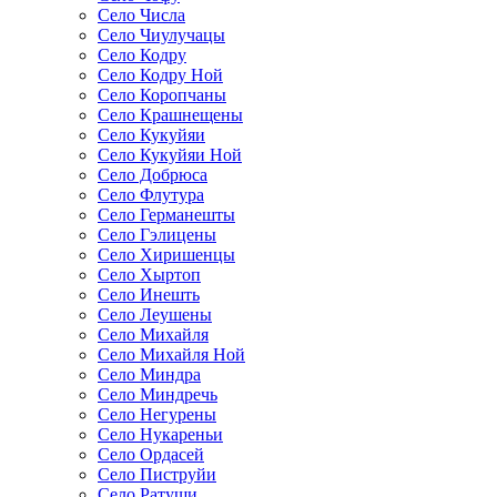
Село Числа
Село Чиулучацы
Село Кодру
Село Кодру Ной
Село Коропчаны
Село Крашнещены
Село Кукуйяи
Село Кукуйяи Ной
Село Добрюса
Село Флутура
Село Германешты
Село Гэлицены
Село Хиришенцы
Село Хыртоп
Село Инешть
Село Леушены
Село Михайля
Село Михайля Ной
Село Миндра
Село Миндречь
Село Негурены
Село Нукареньи
Село Ордасей
Село Пиструйи
Село Ратуши