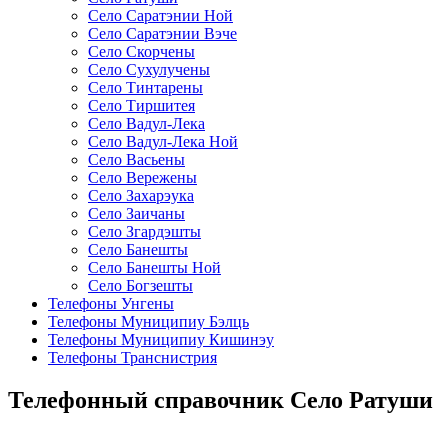
Село Саратэнии Ной
Село Саратэнии Вэче
Село Скорчены
Село Сухулучены
Село Тинтарены
Село Тиршитея
Село Вадул-Лека
Село Вадул-Лека Ной
Село Васьены
Село Вережены
Село Захарэука
Село Заичаны
Село Згардэшты
Село Банешты
Село Банешты Ной
Село Богзешты
Телефоны Унгены
Телефоны Муниципиу Бэлць
Телефоны Муниципиу Кишинэу
Телефоны Транснистрия
Телефонный справочник Село Ратуши