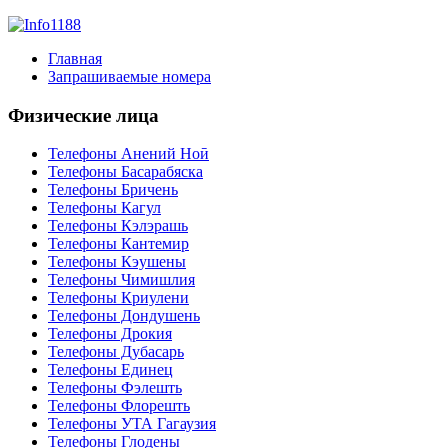
Главная
Запрашиваемые номера
Физические лица
Телефоны Анений Ноӣ
Телефоны Басарабяска
Телефоны Бричень
Телефоны Кагул
Телефоны Кэлэрашь
Телефоны Кантемир
Телефоны Кэушены
Телефоны Чимишлия
Телефоны Криулени
Телефоны Дондушень
Телефоны Дрокия
Телефоны Дубасарь
Телефоны Единец
Телефоны Фэлешть
Телефоны Флорешть
Телефоны УТА Гагаузия
Телефоны Глодены