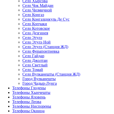
Село Хырсова
Село Чок Майдан
Село Чизмичиой
Село Конгаз
Село Конгазцикуль Де Сус
Село Копчаки
Село Котовское
Село Дезгинея
Село Этулэ
Село Этулэ Ной
Село Этулэ (Станция ЖД)
Село Ферапонтиевка
Село Гайдар
Село Джолтаи
Село Светлый
Село Томай
Село Вулканешты (Станция ЖД)
Город Вулканешты
Город Чадыр-Лунга
Телефоны Глодены
Телефоны Хынчешты
Телефоны Яловень
Телефоны Леова
Телефоны Ниспорены
Телефоны Окница