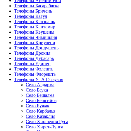
Телефоны Анений Ноӣ
Телефоны Басарабяска
Телефоны Бричень
Телефоны Кагул
Телефоны Кэлэрашь
Телефоны Кантемир
Телефоны Кэушены
Телефоны Чимишлия
Телефоны Криулени
Телефоны Дондушень
Телефоны Дрокия
Телефоны Дубасарь
Телефоны Единец
Телефоны Фэлешть
Телефоны Флорешть
Телефоны УТА Гагаузия
Село Авдарма
Село Баука
Село Бешалма
Село Бешгийоз
Село Бужак
Село Карбалья
Село Казаклия
Село Хиошелия Руса
Село Хирет-Лунга