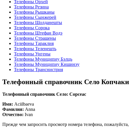
Телефоны Орхей
Телефоны Резина
Телефоны Рышканы
Телефоны Сынжерей
Телефоны Шолданешты
Телефоны Сорока
Телефоны Штефан Водэ
Телефоны Страшены
Телефоны Тараклия
Телефоны Теленешть
Телефоны Унгены
Телефоны Муниципиу Бэлць
Телефоны Муниципиу Кишинэу
Телефоны Транснистрия
Телефонный справочник Село Копчаки
Телефонный справочник Село: Copceac
Имя:
Aciilbaeva
Фамилия:
Anna
Отчество:
Ivan
Прежде чем запросить просмотр номера телефона, пожалуйста,