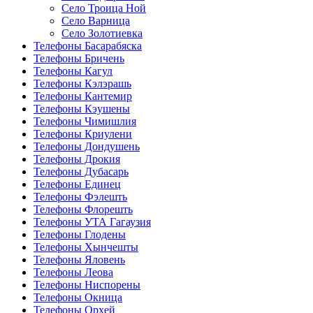
Село Троица Ной
Село Варница
Село Золотиевка
Телефоны Басарабяска
Телефоны Бричень
Телефоны Кагул
Телефоны Кэлэрашь
Телефоны Кантемир
Телефоны Кэушены
Телефоны Чимишлия
Телефоны Криулени
Телефоны Дондушень
Телефоны Дрокия
Телефоны Дубасарь
Телефоны Единец
Телефоны Фэлешть
Телефоны Флорешть
Телефоны УТА Гагаузия
Телефоны Глодены
Телефоны Хынчешты
Телефоны Яловень
Телефоны Леова
Телефоны Ниспорены
Телефоны Окница
Телефоны Орхей