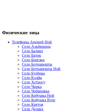
Физические лица
Телефоны Анений Ноӣ
Село Альбиница
Село Балмаз
Село Батик
Село Березки
Село Ботнарешты
Село Ботнарешты Ной
Село Булбока
Село Кэлфа
Село Хетросу
Село Чирка
Село Чобановка
Село Кобушка Ной
Село Кобушка Вэче
Село Кретоя
Село Делакъ