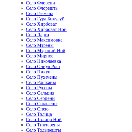
Село Флорени
Село Флорешть
Село Геамана
Село Гура Бикулуй
Село Хирбоват
Село Хирбоват Ной
Село Ларга
Село Максимовка
Село Мэрэны
Село Мэрэний Ной
Село Мирное
Село Николаевка
Село Очиул Рош
Село Пикуш
Село Пухачены
Село Рошканы
Село Русены
Село Сальция
Село Серпени
Село Соколены
Село Спею
Село Тэлица
Село Тэлица Ной
Село Тинтарены
Село Тодырешты