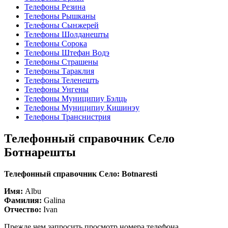
Телефоны Резина
Телефоны Рышканы
Телефоны Сынжерей
Телефоны Шолданешты
Телефоны Сорока
Телефоны Штефан Водэ
Телефоны Страшены
Телефоны Тараклия
Телефоны Теленешть
Телефоны Унгены
Телефоны Муниципиу Бэлць
Телефоны Муниципиу Кишинэу
Телефоны Транснистрия
Телефонный справочник Село
Ботнарешты
Телефонный справочник Село: Botnaresti
Имя:
Albu
Фамилия:
Galina
Отчество:
Ivan
Прежде чем запросить просмотр номера телефона,