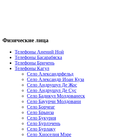
Физические лица
Телефоны Анений Ноӣ
Телефоны Басарабяска
Телефоны Бричень
Телефоны Кагул
Село Александрфельд
Село Александр Иоан Куза
Село Андрушул Де Жос
Село Андрушул Де Сус
Село Бадикул Молдованеск
Село Бауурчи Молдовани
Село Борчеаг
Село Брынза
Село Букурия
Село Бурлэчень
Село Бурлаку
Село Хиоселия Мэре