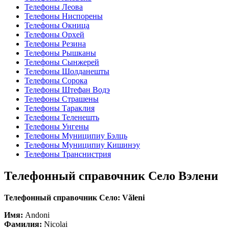
Телефоны Леова
Телефоны Ниспорены
Телефоны Окница
Телефоны Орхей
Телефоны Резина
Телефоны Рышканы
Телефоны Сынжерей
Телефоны Шолданешты
Телефоны Сорока
Телефоны Штефан Водэ
Телефоны Страшены
Телефоны Тараклия
Телефоны Теленешть
Телефоны Унгены
Телефоны Муниципиу Бэлць
Телефоны Муниципиу Кишинэу
Телефоны Транснистрия
Телефонный справочник Село Вэлени
Телефонный справочник Село: Văleni
Имя:
Andoni
Фамилия:
Nicolai