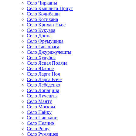
Село Чирканы
Село Кышлита-Приут
Село Колибаши
Село Котихана
Село Крихан Ньос
Село Кукуара
Село Доина
Село Фрумушика
Село Гаваноаса
Село Джурджулешты
Село Хулубоя
Село Ясная Поляна
Село Южное
Село Ларга Ноя
Село Ларга Вэче
Село Лебеденко
Село Лопацица
Село Лучешты
Село Манту
Село Москвы
Село Пайку
Село Пашкани
Село Пелинэ
Село Рошу
Село Румянцев