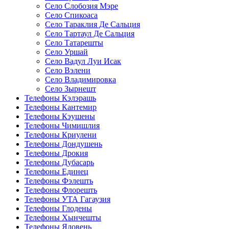
Село Слобозия Мэре
Село Спикоаса
Село Тараклия Де Сальция
Село Тартаул Де Сальция
Село Татарешты
Село Уршай
Село Вадул Луи Исак
Село Вэлени
Село Владимировка
Село Зырнешт
Телефоны Кэлэрашь
Телефоны Кантемир
Телефоны Кэушены
Телефоны Чимишлия
Телефоны Криулени
Телефоны Дондушень
Телефоны Дрокия
Телефоны Дубасарь
Телефоны Единец
Телефоны Фэлешть
Телефоны Флорешть
Телефоны УТА Гагаузия
Телефоны Глодены
Телефоны Хынчешты
Телефоны Яловень