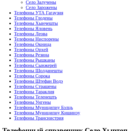
Село Залучены
Село Зарожены
Телефоны УТА Гагаузия
Телефоны Глодены
Телефоны Хынчешты
Телефоны Яловень
Телефоны Леова
Телефоны Ниспорены
Телефоны Окница
Телефоны Орхей
Телефоны Резина
Телефоны Рышканы
Телефоны Сынжерей
Телефоны Шолданешты
Телефоны Сорока
Телефоны Штефан Водэ
Телефоны Страшены
Телефоны Тараклия
Телефоны Теленешть
Телефоны Унгены
Телефоны Муниципиу Бэлць
Телефоны Муниципиу Кишинэу
Телефоны Транснистрия
Телефонный справочник Село Хыртоп