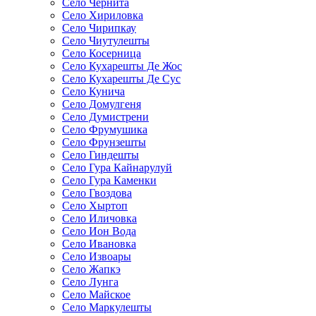
Село Чернита
Село Хириловка
Село Чирипкау
Село Чиутулешты
Село Косерница
Село Кухарешты Де Жос
Село Кухарешты Де Сус
Село Кунича
Село Домулгеня
Село Думистрени
Село Фрумушика
Село Фрунзешты
Село Гиндешты
Село Гура Кайнарулуй
Село Гура Каменки
Село Гвоздова
Село Хыртоп
Село Иличовка
Село Ион Вода
Село Ивановка
Село Извоары
Село Жапкэ
Село Лунга
Село Майское
Село Маркулешты