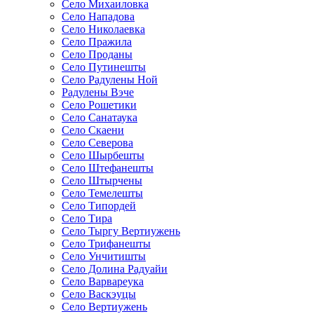
Село Михаиловка
Село Нападова
Село Николаевка
Село Пражила
Село Проданы
Село Путинешты
Село Радулены Ной
Радулены Вэче
Село Рошетики
Село Санатаука
Село Скаени
Село Северова
Село Шырбешты
Село Штефанешты
Село Штырчены
Село Темелешты
Село Типордей
Село Тира
Село Тыргу Вертиужень
Село Трифанешты
Село Унчитишты
Село Долина Радуайи
Село Варвареука
Село Васкэуцы
Село Вертиужень