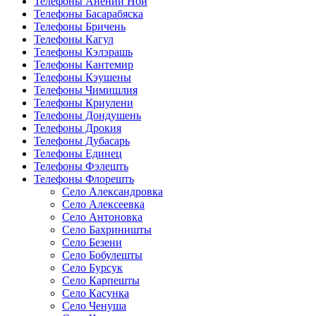
Телефоны Анений Ноӣ
Телефоны Басарабяска
Телефоны Бричень
Телефоны Кагул
Телефоны Кэлэрашь
Телефоны Кантемир
Телефоны Кэушены
Телефоны Чимишлия
Телефоны Криулени
Телефоны Дондушень
Телефоны Дрокия
Телефоны Дубасарь
Телефоны Единец
Телефоны Фэлешть
Телефоны Флорешть
Село Александровка
Село Алексеевка
Село Антоновка
Село Бахриништы
Село Безени
Село Бобулешты
Село Бурсук
Село Карпешты
Село Касунка
Село Ченуша