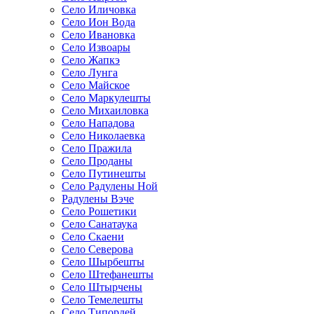
Село Иличовка
Село Ион Вода
Село Ивановка
Село Извоары
Село Жапкэ
Село Лунга
Село Майское
Село Маркулешты
Село Михаиловка
Село Нападова
Село Николаевка
Село Пражила
Село Проданы
Село Путинешты
Село Радулены Ной
Радулены Вэче
Село Рошетики
Село Санатаука
Село Скаени
Село Северова
Село Шырбешты
Село Штефанешты
Село Штырчены
Село Темелешты
Село Типордей