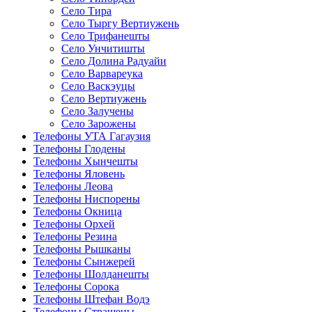
Село Тира
Село Тыргу Вертиужень
Село Трифанешты
Село Унчитишты
Село Долина Радуайи
Село Варвареука
Село Васкэуцы
Село Вертиужень
Село Залучены
Село Зарожены
Телефоны УТА Гагаузия
Телефоны Глодены
Телефоны Хынчешты
Телефоны Яловень
Телефоны Леова
Телефоны Ниспорены
Телефоны Окница
Телефоны Орхей
Телефоны Резина
Телефоны Рышканы
Телефоны Сынжерей
Телефоны Шолданешты
Телефоны Сорока
Телефоны Штефан Водэ
Телефоны Страшены