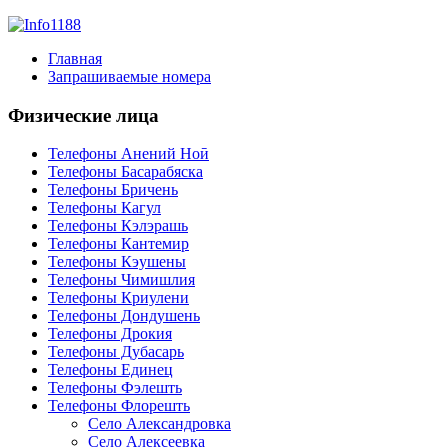
Главная
Запрашиваемые номера
Физические лица
Телефоны Анений Ноӣ
Телефоны Басарабяска
Телефоны Бричень
Телефоны Кагул
Телефоны Кэлэрашь
Телефоны Кантемир
Телефоны Кэушены
Телефоны Чимишлия
Телефоны Криулени
Телефоны Дондушень
Телефоны Дрокия
Телефоны Дубасарь
Телефоны Единец
Телефоны Фэлешть
Телефоны Флорешть
Село Александровка
Село Алексеевка