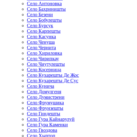
Село Антоновка
Село Бахриништы
Село Безени
Село Бобулешты
Село Бурсук
Село Карпешты
Село Касунка
Село Ченуша
Село Чернита
Село Хириловка
Село Чирипкау
Село Чиутулешты
Село Косерница
Село Кухарешты Де Жос
Село Кухарешты Де Сус
Село Кунича
Село Домулгеня
Село Думистрени
Село Фрумушика
Село Фрунзешты
Село Гиндешты
Село Гура Кайнарулуй
Село Гура Каменки
Село Гвоздова
Село Хыртоп