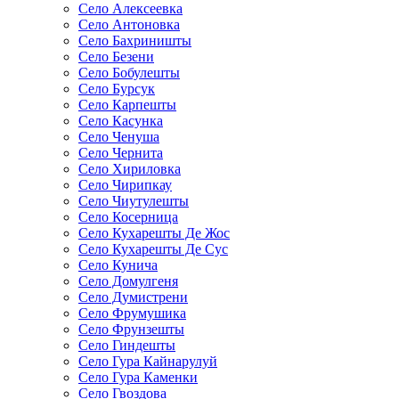
Село Алексеевка
Село Антоновка
Село Бахриништы
Село Безени
Село Бобулешты
Село Бурсук
Село Карпешты
Село Касунка
Село Ченуша
Село Чернита
Село Хириловка
Село Чирипкау
Село Чиутулешты
Село Косерница
Село Кухарешты Де Жос
Село Кухарешты Де Сус
Село Кунича
Село Домулгеня
Село Думистрени
Село Фрумушика
Село Фрунзешты
Село Гиндешты
Село Гура Кайнарулуй
Село Гура Каменки
Село Гвоздова