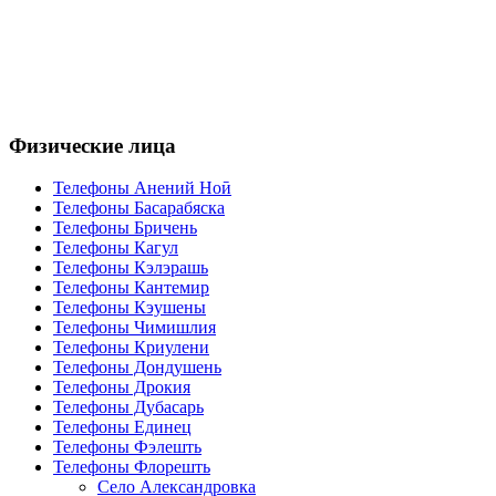
Физические лица
Телефоны Анений Ноӣ
Телефоны Басарабяска
Телефоны Бричень
Телефоны Кагул
Телефоны Кэлэрашь
Телефоны Кантемир
Телефоны Кэушены
Телефоны Чимишлия
Телефоны Криулени
Телефоны Дондушень
Телефоны Дрокия
Телефоны Дубасарь
Телефоны Единец
Телефоны Фэлешть
Телефоны Флорешть
Село Александровка