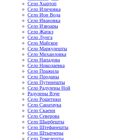
Село Хыртоп
Село Иличовка
Село Ион Вода
Село Ивановка
Село Извоары
Село Жапкэ
Село Лунга
Село Майское
Село Маркулешты
Село Михаиловка
Село Нападова
Село Николаевка
Село Пражила
Село Проданы
Село Путинешты
Село Радулены Ной
Радулены Вэче
Село Рошетики
Село Санатаука
Село Скаени
Село Северова
Село Шырбешты
Село Штефанешты
Село Штырчены
Село Темелешты