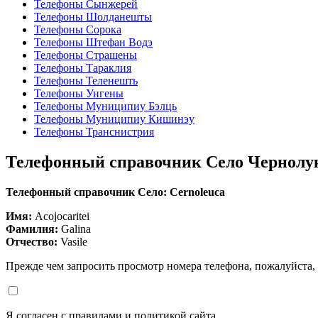
Телефоны Сынжерей
Телефоны Шолданешты
Телефоны Сорока
Телефоны Штефан Водэ
Телефоны Страшены
Телефоны Тараклия
Телефоны Теленешть
Телефоны Унгены
Телефоны Муниципиу Бэлць
Телефоны Муниципиу Кишинэу
Телефоны Транснистрия
Телефонный справочник Село Чернолу
Телефонный справочник Село: Cernoleuca
Имя:
Acojocaritei
Фамилия:
Galina
Отчество:
Vasile
Прежде чем запросить просмотр номера телефона, пожалуйста,
Я согласен с правилами и политикой сайта