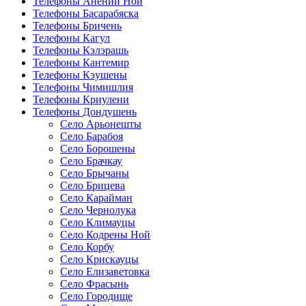
Телефоны Анений Ноӣ
Телефоны Басарабяска
Телефоны Бричень
Телефоны Кагул
Телефоны Кэлэрашь
Телефоны Кантемир
Телефоны Кэушены
Телефоны Чимишлия
Телефоны Криулени
Телефоны Дондушень
Село Арьонешты
Село Барабоя
Село Борошены
Село Брачкау
Село Брычаны
Село Брицева
Село Карайман
Село Чернолука
Село Климауцы
Село Кодрены Ной
Село Корбу
Село Крискауцы
Село Елизаветовка
Село Фрасынь
Село Городище