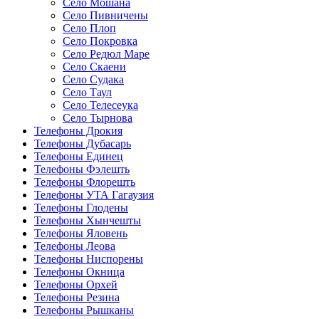
Село Мошана
Село Пивничены
Село Плоп
Село Покровка
Село Редюл Маре
Село Скаени
Село Судака
Село Таул
Село Телесеука
Село Тырнова
Телефоны Дрокия
Телефоны Дубасарь
Телефоны Единец
Телефоны Фэлешть
Телефоны Флорешть
Телефоны УТА Гагаузия
Телефоны Глодены
Телефоны Хынчешты
Телефоны Яловень
Телефоны Леова
Телефоны Ниспорены
Телефоны Окница
Телефоны Орхей
Телефоны Резина
Телефоны Рышканы