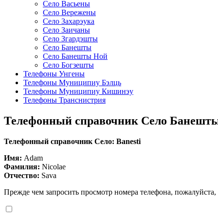
Село Васьены
Село Вережены
Село Захарэука
Село Заичаны
Село Згардэшты
Село Банешты
Село Банешты Ной
Село Богзешты
Телефоны Унгены
Телефоны Муниципиу Бэлць
Телефоны Муниципиу Кишинэу
Телефоны Транснистрия
Телефонный справочник Село Банешт
Телефонный справочник Село: Banesti
Имя:
Adam
Фамилия:
Nicolae
Отчество:
Sava
Прежде чем запросить просмотр номера телефона, пожалуйста,