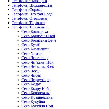
Телефоны Сынжерей
Телефоны Шолданешты
Телефоны Сорока
Телефоны Штефан Водэ
Телефоны Страшены
Телефоны Тараклия
Телефоны Теленешть
Село Бондарька
Село Бринзены Ной
Село Бринзены Вэче
Село Будай
Село Казанешты
Село Херсак
Село Чистелица
Село Читканы Ной
Село Читканы Вэче
Село Чофу
Село Числа
Село Чиулучацы
Село Кодру
Село Кодру Ной
Село Коропчаны
Село Крашнещены
Село Кукуйяи
Село Кукуйяи Ной