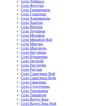
Село Добрюса
Село Флутура
Село Германешты
Село Гэлицены
Село Хиришенцы
Село Хыртоп
Село Инешть
Село Леушены
Село Михайля
Село Михайля Ной
Село Миндра
Село Миндречь
Село Негурены
Село Нукареньи
Село Ордасей
Село Пиструйи
Село Ратуши
Село Саратэнии Ной
Село Саратэнии Вэче
Село Скорчены
Село Сухулучены
Село Тинтарены
Село Тиршитея
Село Вадул-Лека
Село Вадул-Лека Ной