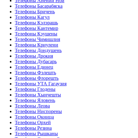
Телефоны Анений Ноӣ
Телефоны Басарабяска
Телефоны Бричень
Телефоны Кагул
Телефоны Кэлэрашь
Телефоны Кантемир
Телефоны Кэушены
Телефоны Чимишлия
Телефоны Криулени
Телефоны Дондушень
Телефоны Дрокия
Телефоны Дубасарь
Телефоны Единец
Телефоны Фэлешть
Телефоны Флорешть
Телефоны УТА Гагаузия
Телефоны Глодены
Телефоны Хынчешты
Телефоны Яловень
Телефоны Леова
Телефоны Ниспорены
Телефоны Окница
Телефоны Орхей
Телефоны Резина
Телефоны Рышканы