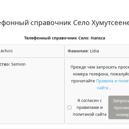
ефонный справочник Село Хумутсеен
Телефонный справочник Село: Hansca
Arhirii
Фамилия:
Lidia
ство:
Semion
Прежде чем запросить прос
номера телефона, пожалуйс
прочитайте
Правила и поли
сайта
.
Я согласен с
Запрос
правилами и
просмо
политикой сайта
номе