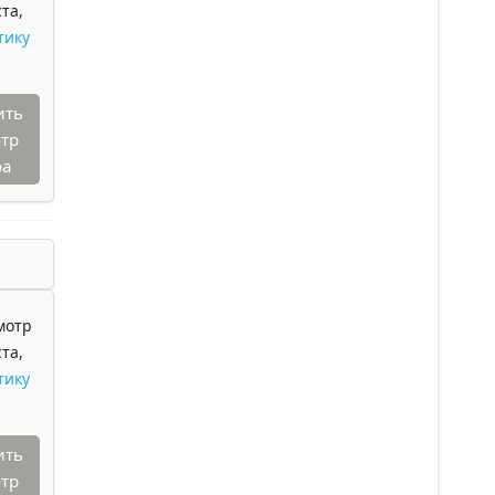
та,
тику
ить
тр
ра
мотр
та,
тику
ить
тр