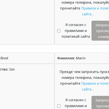
номера телефона, пожалуйс
прочитайте
Правила и поли
сайта
.
Я согласен с
Запрос
правилами и
просмо
политикой сайта
номе
Bivol
Фамилия:
Marin
ство:
Ion
Прежде чем запросить прос
номера телефона, пожалуйс
прочитайте
Правила и поли
сайта
.
Я согласен с
Запрос
правилами и
просмо