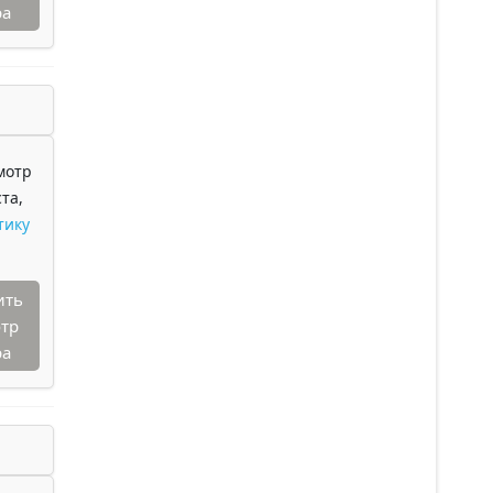
ра
мотр
та,
тику
ить
тр
ра