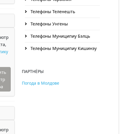
Телефоны Теленешть
Телефоны Унгены
Телефоны Муниципиу Бэлць
мотр
та,
Телефоны Муниципиу Кишинэу
тику
ПАРТНЁРЫ
ить
тр
Погода в Молдове
ра
мотр