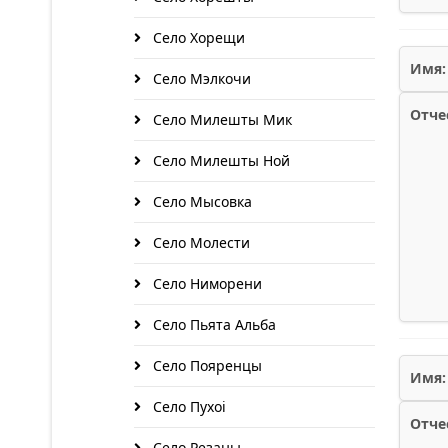
Село Хорещи
Имя:
Село Мэлкочи
Отче
Село Милешты Мик
Село Милешты Ной
Село Мысовка
Село Молести
Село Ниморени
Село Пьята Альба
Село Пояренцы
Имя:
Село Пухоi
Отче
Село Резаны