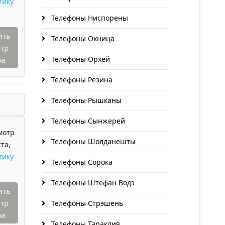
тику
Телефоны Ниспорены
ить
Телефоны Окница
тр
Телефоны Орхей
ра
Телефоны Резина
Телефоны Рышканы
Телефоны Сынжерей
мотр
Телефоны Шолданешты
та,
тику
Телефоны Сорока
Телефоны Штефан Водэ
ить
тр
Телефоны Стрэшень
ра
Телефоны Тараклия