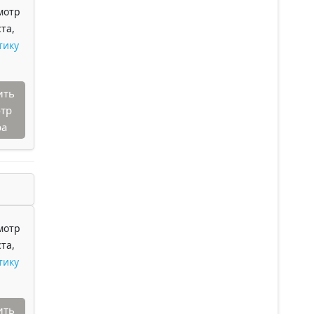
мотр
та,
тику
ить
тр
ра
мотр
та,
тику
ить