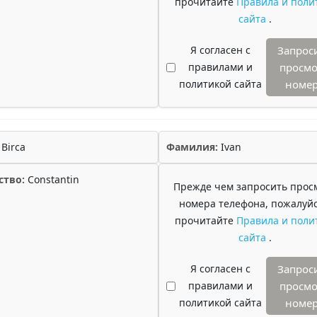
прочитайте
Правила и поли
сайта
.
Я согласен с
Запрос
правилами и
просмо
политикой сайта
номе
Birca
Фамилия:
Ivan
ство:
Constantin
Прежде чем запросить прос
номера телефона, пожалуйс
прочитайте
Правила и поли
сайта
.
Я согласен с
Запрос
правилами и
просмо
политикой сайта
номе