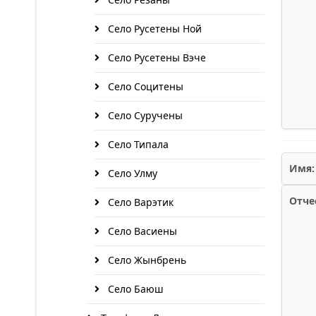
Село Русетены Ной
Село Русетены Вэче
Село Социтены
Село Суручены
Село Типала
Имя:
Село Улму
Отче
Село Варэтик
Село Васиены
Село Жынбрень
Село Баюш