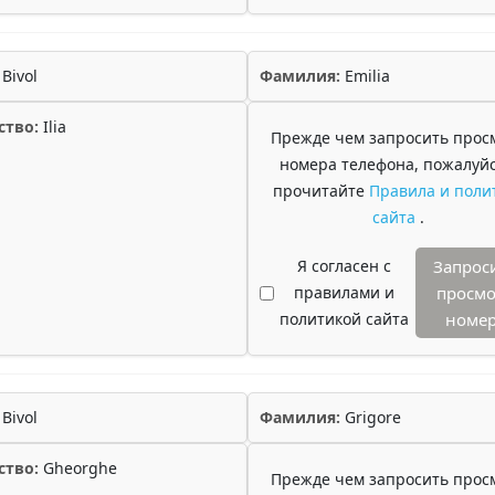
Bivol
Фамилия:
Emilia
ство:
Ilia
Прежде чем запросить прос
номера телефона, пожалуйс
прочитайте
Правила и поли
сайта
.
Я согласен с
Запрос
правилами и
просмо
политикой сайта
номе
Bivol
Фамилия:
Grigore
ство:
Gheorghe
Прежде чем запросить прос