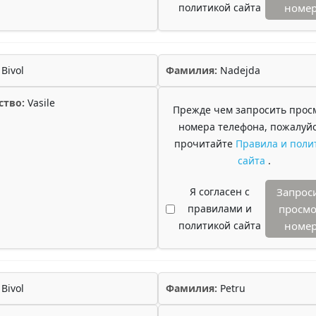
политикой сайта
номе
Bivol
Фамилия:
Nadejda
ство:
Vasile
Прежде чем запросить прос
номера телефона, пожалуйс
прочитайте
Правила и поли
сайта
.
Я согласен с
Запрос
правилами и
просмо
политикой сайта
номе
Bivol
Фамилия:
Petru