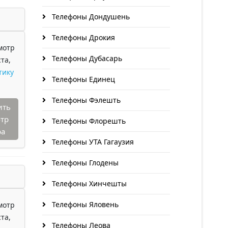
Телефоны Дондушень
Телефоны Дрокия
мотр
Телефоны Дубасарь
та,
тику
Телефоны Единец
Телефоны Фэлешть
ить
тр
Телефоны Флорешть
ра
Телефоны УТА Гагаузия
Телефоны Глодены
Телефоны Хинчешты
Телефоны Яловень
мотр
та,
Телефоны Леова