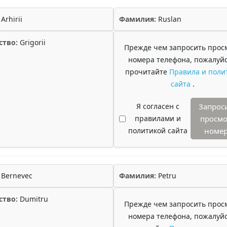
Arhirii
Фамилия:
Ruslan
ство:
Grigorii
Прежде чем запросить прос
номера телефона, пожалуйс
прочитайте
Правила и поли
сайта
.
Я согласен с
Запрос
правилами и
просмо
политикой сайта
номе
Bernevec
Фамилия:
Petru
ство:
Dumitru
Прежде чем запросить прос
номера телефона, пожалуйс