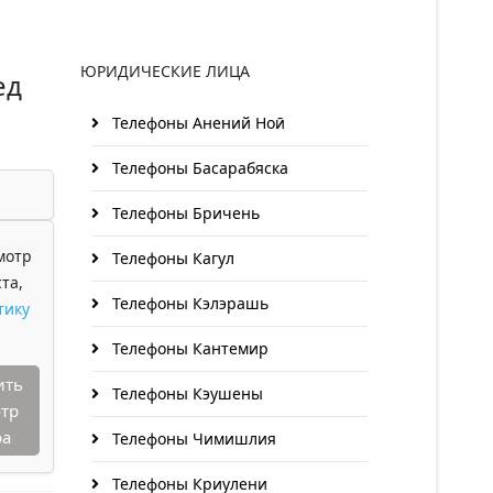
ЮРИДИЧЕСКИЕ ЛИЦА
ед
Телефоны Анений Ноӣ
Телефоны Басарабяска
Телефоны Бричень
мотр
Телефоны Кагул
та,
Телефоны Кэлэрашь
тику
Телефоны Кантемир
ить
Телефоны Кэушены
тр
ра
Телефоны Чимишлия
Телефоны Криулени