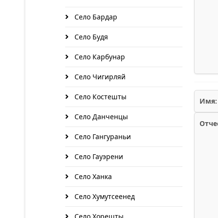
Село Бардар
Село Будя
Село Карбунар
Село Чигирляй
Село Костешты
Имя:
Село Данченцы
Отче
Село Гангураньи
Село Гауэрени
Село Ханка
Село Хумутсеенед
Село Хорешты