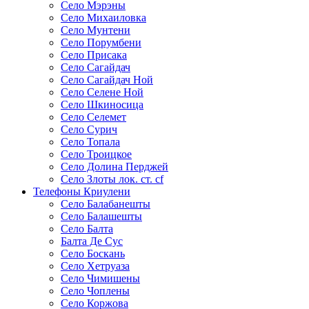
Село Мэрэны
Село Михаиловка
Село Мунтени
Село Порумбени
Село Присака
Село Сагайдач
Село Сагайдач Ной
Село Селене Ной
Село Шкиносица
Село Селемет
Село Сурич
Село Топала
Село Троицкое
Село Долина Перджей
Село Злоты лок. ст. cf
Телефоны Криулени
Село Балабанешты
Село Балашешты
Село Балта
Балта Де Сус
Село Боскань
Село Хетруаза
Село Чимишены
Село Чоплены
Село Коржова