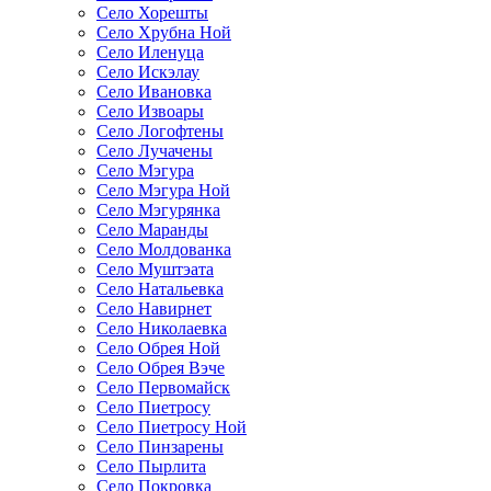
Село Хорешты
Село Хрубна Ной
Село Иленуца
Село Искэлау
Село Ивановка
Село Извоары
Село Логофтены
Село Лучачены
Село Мэгура
Село Мэгура Ной
Село Мэгурянка
Село Маранды
Село Молдованка
Село Муштэата
Село Натальевка
Село Навирнет
Село Николаевка
Село Обрея Ной
Село Обрея Вэче
Село Первомайск
Село Пиетросу
Село Пиетросу Ной
Село Пинзарены
Село Пырлита
Село Покровка