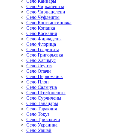
Село Кайнары
Село Чиркайешты
Село Чирнацелени
Село Чуфлешты
Село Константиновка
Село Копанка
Село Коскалия
Село Фирладены
Село Флорица
Село Градинита
Село Григорьевка
Село Хагимус
Село Леунтя
Село Опачи
Село Первомайск
Село Плоп
Село Сальчуца
Село Штефанешты
Село Сурчичены
Село Танацары
Село Тараклия
Село Токуз
Село Триколичи
Село Украинка
Село Уршай