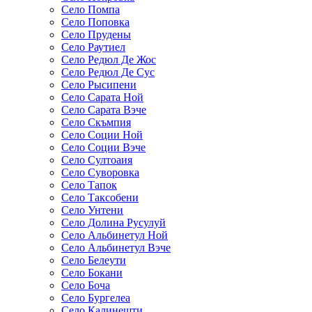
Село Помпа
Село Поповка
Село Прудены
Село Раутиел
Село Редюл Де Жос
Село Редюл Де Сус
Село Рысипени
Село Сарата Ной
Село Сарата Вэче
Село Скъмпия
Село Соции Ной
Село Соции Вэче
Село Султоаия
Село Суворовка
Село Тапок
Село Таксобени
Село Унтени
Село Долина Русулуй
Село Альбинетул Ной
Село Альбинетул Вэче
Село Белеути
Село Бокани
Село Боча
Село Бургелеа
Село Калинешти