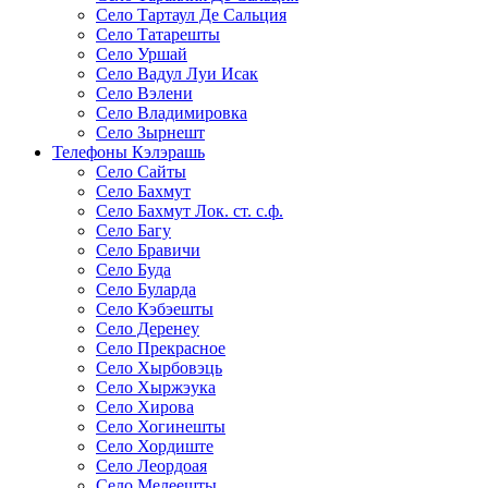
Село Тартаул Де Сальция
Село Татарешты
Село Уршай
Село Вадул Луи Исак
Село Вэлени
Село Владимировка
Село Зырнешт
Телефоны Кэлэрашь
Село Сайты
Село Бахмут
Село Бахмут Лок. ст. c.ф.
Село Багу
Село Бравичи
Село Буда
Село Буларда
Село Кэбэешты
Село Деренеу
Село Прекрасное
Село Хырбовэць
Село Хыржэука
Село Хирова
Село Хогинешты
Село Хордиште
Село Леордоая
Село Мелеешты