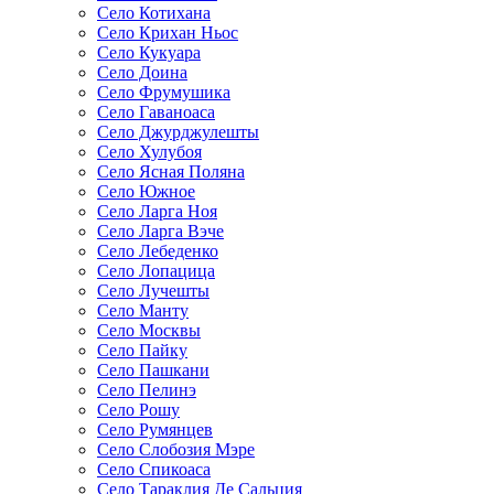
Село Котихана
Село Крихан Ньос
Село Кукуара
Село Доина
Село Фрумушика
Село Гаваноаса
Село Джурджулешты
Село Хулубоя
Село Ясная Поляна
Село Южное
Село Ларга Ноя
Село Ларга Вэче
Село Лебеденко
Село Лопацица
Село Лучешты
Село Манту
Село Москвы
Село Пайку
Село Пашкани
Село Пелинэ
Село Рошу
Село Румянцев
Село Слобозия Мэре
Село Спикоаса
Село Тараклия Де Сальция