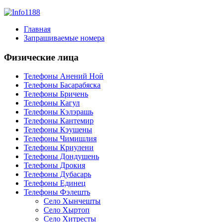
Главная
Запрашиваемые номера
Физические лица
Телефоны Анений Ноӣ
Телефоны Басарабяска
Телефоны Бричень
Телефоны Кагул
Телефоны Кэлэрашь
Телефоны Кантемир
Телефоны Кэушены
Телефоны Чимишлия
Телефоны Криулени
Телефоны Дондушень
Телефоны Дрокия
Телефоны Дубасарь
Телефоны Единец
Телефоны Фэлешть
Село Хынчешты
Село Хыртоп
Село Хитресты