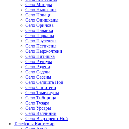
Село Миндра
Село Нышканы
Село Новаци
Село Онишканы
Село Оричова
Село Паланка
Село Парканы
Село Паулешты
Село Петичены
Село Пыржолтени
Село Питишка
Село Рэчиула
Село Рэдени
Село Садова
Село Сасены
Село Селишта Ной
Село Сипотени
Село Тэмелиуцы
Село Тибирица
Село Тузара
Село Урсары
Село Вэлчиний
Село Вырзэрешт Ной
Телефоны Кантемир
Село Акуй