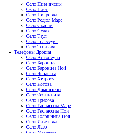
Село Пивничены
Село Плоп
Село Покровка
Село Редюл Маре
Село Скаени
Село Судака
Село Таул
Село Телесеука
Село Тырнова
Телефоны Дрокия
Село Антонеуца
Село Баронцеа
Село Баронцеа Ной
Село Чепаевка
Село Хетросу
Село Котова
Село Доминтени
Село Фэнтинита
Село Грибова
Село Гаснасены Маре
Село Гаснасены Ной
Село Голошница Ной
Село Иличевка
Село Лазо
Село Макавеуц