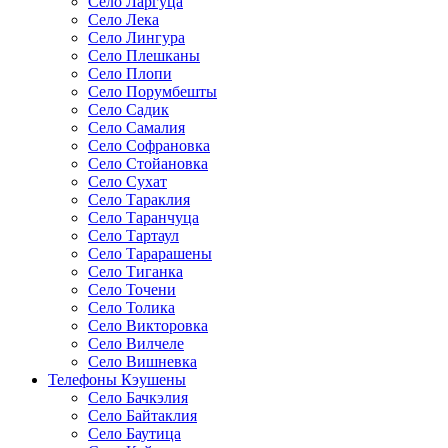
Село Ларгуца
Село Лека
Село Лингура
Село Плешканы
Село Плопи
Село Порумбешты
Село Садик
Село Самалия
Село Софрановка
Село Стойановка
Село Сухат
Село Тараклия
Село Таранчуца
Село Тартаул
Село Тарарашены
Село Тиганка
Село Точени
Село Толика
Село Викторовка
Село Вилчеле
Село Вишневка
Телефоны Кэушены
Село Бачкэлия
Село Байтаклия
Село Баутица