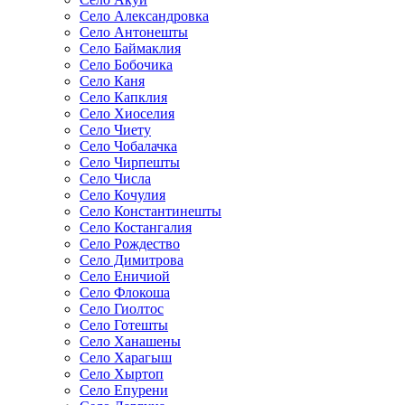
Село Александровка
Село Антонешты
Село Баймаклия
Село Бобочика
Село Каня
Село Капклия
Село Хиоселия
Село Чиету
Село Чобалачка
Село Чирпешты
Село Числа
Село Кочулия
Село Константинешты
Село Костангалия
Село Рождество
Село Димитрова
Село Еничиой
Село Флокоша
Село Гиолтос
Село Готешты
Село Ханашены
Село Харагыш
Село Хыртоп
Село Епурени