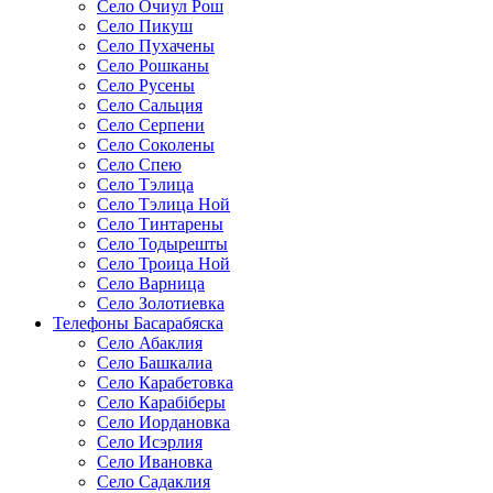
Село Очиул Рош
Село Пикуш
Село Пухачены
Село Рошканы
Село Русены
Село Сальция
Село Серпени
Село Соколены
Село Спею
Село Тэлица
Село Тэлица Ной
Село Тинтарены
Село Тодырешты
Село Троица Ной
Село Варница
Село Золотиевка
Телефоны Басарабяска
Село Абаклия
Село Башкалиа
Село Карабетовка
Село Карабіберы
Село Иордановка
Село Исэрлия
Село Ивановка
Село Садаклия