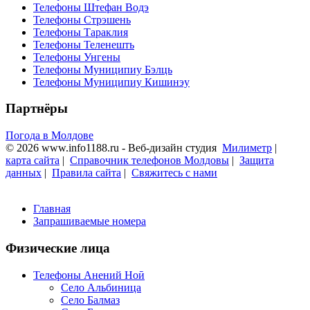
Телефоны Штефан Водэ
Телефоны Стрэшень
Телефоны Тараклия
Телефоны Теленешть
Телефоны Унгены
Телефоны Муниципиу Бэлць
Телефоны Муниципиу Кишинэу
Партнёры
Погода в Молдове
© 2026 www.info1188.ru - Веб-дизайн студия
Милиметр
|
карта сайта
|
Справочник телефонов Молдовы
|
Защита
данных
|
Правила сайта
|
Свяжитесь с нами
Главная
Запрашиваемые номера
Физические лица
Телефоны Анений Ноӣ
Село Альбиница
Село Балмаз