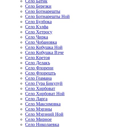
Село Батик
Село Березки
Село Ботнарешты
Село Ботнарешты Ной
Село Булбока
Село Кэлфа
Село Хетросу
Село Чирка
Село Чобановка
Село Кобушка Ной
Село Кобушка Вэче
Село Кретоя
Село Делакъ
Село Флорени
Село Флорешть
Село Геамана
Село Гура Бикулуй
Село Хирбоват
Село Хирбоват Ной
Село Ларга
Село Максимовка
Село Мэрэны
Село Мэрэний Ной
Село Мирное
Село Николаевка