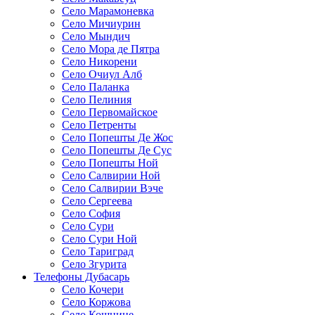
Село Марамоневка
Село Мичиурин
Село Мындич
Село Мора де Пятра
Село Никорени
Село Очиул Алб
Село Паланка
Село Пелиния
Село Первомайское
Село Петренты
Село Попешты Де Жос
Село Попешты Де Сус
Село Попешты Ной
Село Салвирии Ной
Село Салвирии Вэче
Село Сергеева
Село София
Село Сури
Село Сури Ной
Село Тариград
Село Згурита
Телефоны Дубасарь
Село Кочери
Село Коржова
Село Кошнице