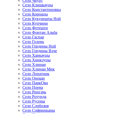
Село Чиурт
Село Клишкауцы
Село Константиновка
Село Корпацы
Село Кукунешты Ной
Село Купчини
Село Фетешти
Село Фонтан Альба
Село Гаспар
Село Голень
Село Гордины Ной
Село Гордины Вэче
Село Ханкауцы
Село Хинкэуцы
Село Хлинаи
Село Хлинаи Мик
Село Лопатник
Село Онощи
Село ПаркОва
Село Поена
Село Рингачь
Село Ротунда
Село Русены
Село Слобозия
Село Софринканы