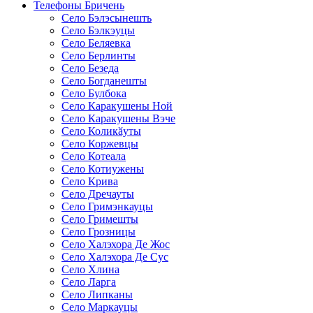
Телефоны Бричень
Село Бэлэсынешть
Село Бэлкэуцы
Село Беляевка
Село Берлинты
Село Безеда
Село Богданешты
Село Булбока
Село Каракушены Ной
Село Каракушены Вэче
Село Коликӑуты
Село Коржевцы
Село Котеала
Село Котиужены
Село Крива
Село Дречауты
Село Гримэнкауцы
Село Гримешты
Село Грозницы
Село Халэхора Де Жос
Село Халэхора Де Сус
Село Хлина
Село Ларга
Село Липканы
Село Маркауцы