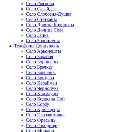
Село Рыскова
Село Сагайдач
Село Слобозия-Душка
Село Стетканы
Село Долина Колониты
Село Долина Села
Село Заика
Село Золонцены
Телефоны Дондушень
Село Арьонешты
Село Барабоя
Село Борошены
Село Брачкау
Село Брычаны
Село Брицева
Село Карайман
Село Чернолука
Село Климауцы
Село Кодрены Ной
Село Корбу
Село Крискауцы
Село Елизаветовка
Село Фрасынь
Село Городище
Село Мошана