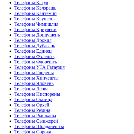
Телефоны Кагул
Телефоны Кэлэрашь
Телефоны Кантемир
Телефоны Кэушены
Телефоны Чимишлия
Телефоны Криулени
Телефоны Дондушень
Телефоны Дрокия
Телефоны Дубасарь
Телефоны Единец
Телефоны Фэлешть
Телефоны Флорешть
Телефоны УТА Гагаузия
Телефоны Глодены
Телефоны Хинчешты
Телефоны Яловень
Телефоны Леова
Телефоны Ниспорены
Телефоны Окница
Телефоны Орхей
Телефоны Резина
Телефоны Рышканы
Телефоны Сынжерей
Телефоны Шолданешты
Телефоны Сорока