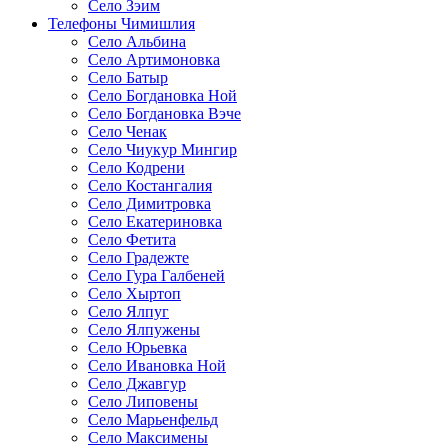
Село Зэим
Телефоны Чимишлия
Село Альбина
Село Артимоновка
Село Батыр
Село Богдановка Ной
Село Богдановка Вэче
Село Ченак
Село Чиукур Мингир
Село Кодрени
Село Костангалия
Село Димитровка
Село Екатериновка
Село Фетита
Село Градежте
Село Гура Галбеней
Село Хыртоп
Село Ялпуг
Село Ялпужены
Село Юрьевка
Село Ивановка Ной
Село Джавгур
Село Липовены
Село Марьенфельд
Село Максимены