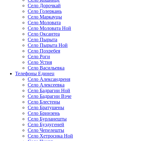
Село Дорочкай
Село Голеркань
Село Маркауцы
Село Моловата
Село Моловата Ной
Село Оксантеа
Село Пырыта
Село Пырыта Ной
Село Похребея
Село Роги
Село Устия
Село Васильевка
Телефоны Единец
Село Александреня
Село Алексеевка
Село Бадрагии Ной
Село Бадрагии Вэче
Село Блестены
Село Братушены
Село Бринзень
Село Бурланешты
Село Буздугеней
Село Чепелешты
Село Хетросика Ной