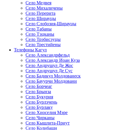
Село Медвея
Село Михаличены
Село Перерита
Село Ширауцы
Село Слобозия-Ширауцы
Село Табаны
Село Тэцканы
Село Трэбисэуцы
Село Трестийены
Телефоны Кагул
Село Александрфельд
Село Александр Иоан Куза
Село Андрушул Де Жос
Село Андрушул Де Сус
Село Бадикул Молдованеск
Село Бауурчи Молдовани
Село Борчеаг
Село Брынза
Село Букурия
Село Бурлэчень
Село Бурлаку
Село Хиоселия Мэре
Село Чирканы
Село Кышлита-Приут
Село Колибаши