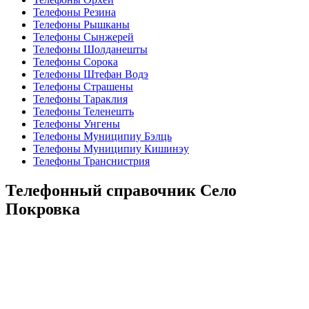
Телефоны Резина
Телефоны Рышканы
Телефоны Сынжерей
Телефоны Шолданешты
Телефоны Сорока
Телефоны Штефан Водэ
Телефоны Страшены
Телефоны Тараклия
Телефоны Теленешть
Телефоны Унгены
Телефоны Муниципиу Бэлць
Телефоны Муниципиу Кишинэу
Телефоны Транснистрия
Телефонный справочник Село
Покровка