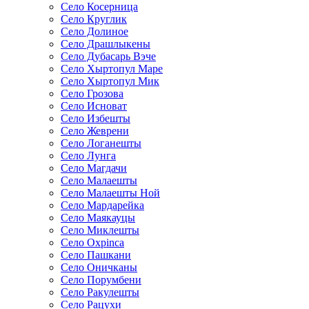
Село Косерница
Село Круглик
Село Долиное
Село Драшлыкены
Село Дубасарь Вэче
Село Хыртопул Маре
Село Хыртопул Мик
Село Грозова
Село Исноват
Село Избешты
Село Жеврени
Село Логанешты
Село Лунга
Село Магдачи
Село Малаешты
Село Малаешты Ной
Село Мардарейка
Село Маякауцы
Село Миклешты
Село Охрinca
Село Пашкани
Село Оничканы
Село Порумбени
Село Ракулешты
Село Рацухи