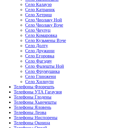
Село Калауэр
Село Катраник
Село Хетриш
Село Чиолаку Ной
Село Чиолаку Вэче
Село Чиулуц
Село Комаровка
Село Кузьмены Вэче
Село Долту
Село Дружини
Село Егоровка
Село Фагэдяу
Село Фалешты Ной
Село Фрумушика
Село Глинжени
Село Хилиути
Телефоны Флорешть
Телефоны УТА Гагаузия
Телефоны Глодены
Телефоны Хынчешты
Телефоны Яловень
Телефоны Леова
Телефоны Ниспорены
Телефоны Окница
Телефоны Орхей