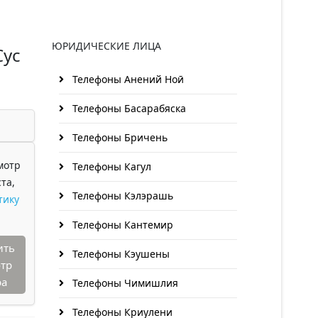
ЮРИДИЧЕСКИЕ ЛИЦА
Сус
Телефоны Анений Ноӣ
Телефоны Басарабяска
Телефоны Бричень
мотр
Телефоны Кагул
та,
Телефоны Кэлэрашь
тику
Телефоны Кантемир
ить
Телефоны Кэушены
тр
ра
Телефоны Чимишлия
Телефоны Криулени