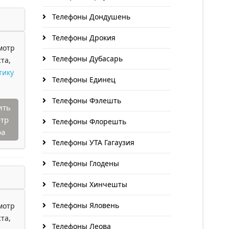
Телефоны Дондушень
Телефоны Дрокия
мотр
Телефоны Дубасарь
та,
тику
Телефоны Единец
Телефоны Фэлешть
ить
тр
Телефоны Флорешть
ра
Телефоны УТА Гагаузия
Телефоны Глодены
Телефоны Хинчешты
Телефоны Яловень
мотр
та,
Телефоны Леова