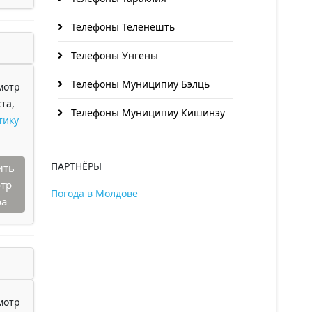
Телефоны Теленешть
Телефоны Унгены
Телефоны Муниципиу Бэлць
мотр
та,
Телефоны Муниципиу Кишинэу
тику
ПАРТНЁРЫ
ить
тр
Погода в Молдове
ра
мотр