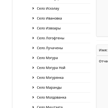
Село Искэлау
Село Ивановка
Село Извоары
Село Логофтены
Село Лучачены
Имя:
Село Мэгура
Отче
Село Мэгура Ной
Село Мэгурянка
Село Маранды
Село Молдованка
Село Муштэата