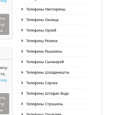
тику
Телефоны Ниспорены
ить
Телефоны Окница
тр
Телефоны Орхей
ра
Телефоны Резина
Телефоны Рышканы
Телефоны Сынжерей
мотр
Телефоны Шолданешты
та,
тику
Телефоны Сорока
Телефоны Штефан Водэ
ить
тр
Телефоны Стрэшень
ра
Телефоны Тараклия