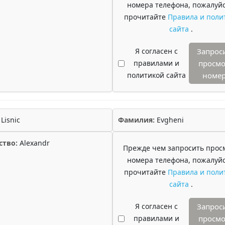
номера телефона, пожалуйс
прочитайте
Правила и поли
сайта
.
Я согласен с
Запрос
правилами и
просмо
политикой сайта
номе
Lisnic
Фамилия:
Evgheni
ство:
Alexandr
Прежде чем запросить прос
номера телефона, пожалуйс
прочитайте
Правила и поли
сайта
.
Я согласен с
Запрос
правилами и
просмо