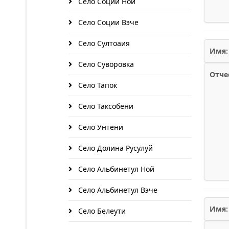
Село Соции Ной
Село Соции Вэче
Село Султоаия
Имя:
Село Суворовка
Отче
Село Тапок
Село Таксобени
Село Унтени
Село Долина Русулуй
Село Альбинетул Ной
Село Альбинетул Вэче
Имя:
Село Белеути