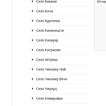
Село Бокани
Отче
Село Боча
Село Бургелеа
Село Калинешти
Село Калауэр
Село Катраник
Село Хетриш
Село Чиолаку Ной
Село Чиолаку Вэче
Село Чиулуц
Село Комаровка