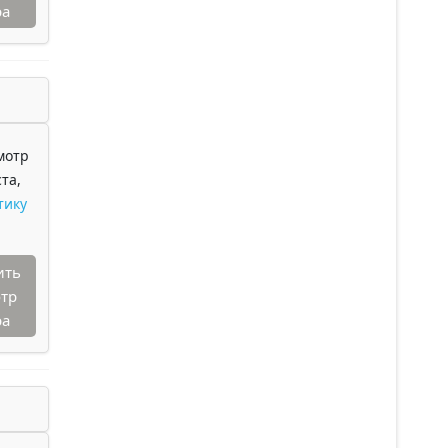
ра
мотр
та,
тику
ить
тр
ра