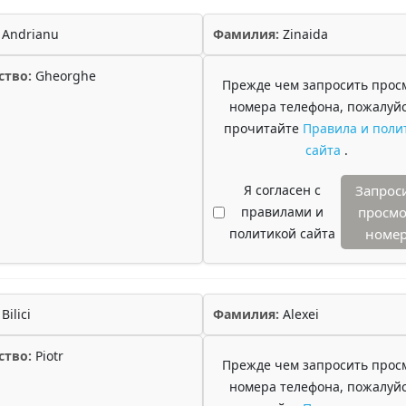
Andrianu
Фамилия:
Zinaida
ство:
Gheorghe
Прежде чем запросить прос
номера телефона, пожалуйс
прочитайте
Правила и поли
сайта
.
Я согласен с
Запрос
правилами и
просмо
политикой сайта
номе
Bilici
Фамилия:
Alexei
ство:
Piotr
Прежде чем запросить прос
номера телефона, пожалуйс