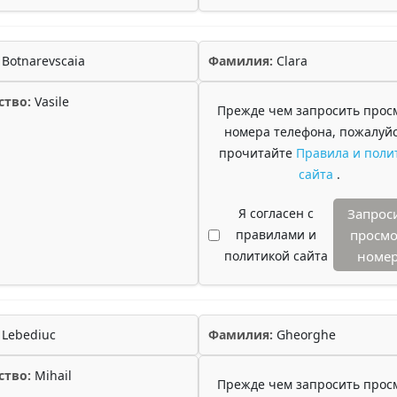
Botnarevscaia
Фамилия:
Clara
ство:
Vasile
Прежде чем запросить прос
номера телефона, пожалуйс
прочитайте
Правила и поли
сайта
.
Я согласен с
Запрос
правилами и
просмо
политикой сайта
номе
Lebediuc
Фамилия:
Gheorghe
ство:
Mihail
Прежде чем запросить прос