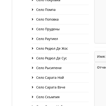
Село Помпа
Село Поповка
Село Прудены
Село Раутиел
Село Редюл Де Жос
Имя:
Село Редюл Де Сус
Отче
Село Рысипени
Село Сарата Ной
Село Сарата Вэче
Село Скъмпия