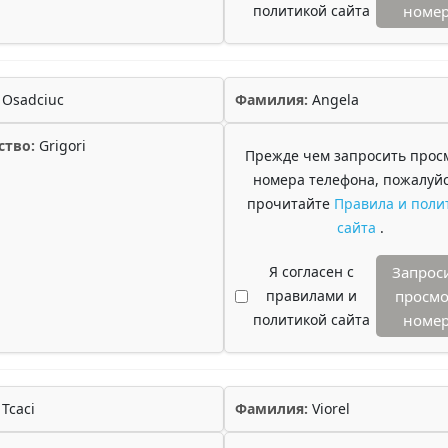
политикой сайта
номе
Osadciuc
Фамилия:
Angela
ство:
Grigori
Прежде чем запросить прос
номера телефона, пожалуйс
прочитайте
Правила и поли
сайта
.
Я согласен с
Запрос
правилами и
просмо
политикой сайта
номе
Tcaci
Фамилия:
Viorel