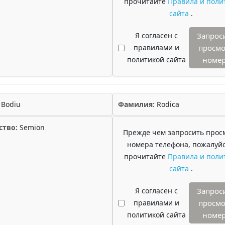
прочитайте
Правила и поли
сайта
.
Я согласен с
Запрос
правилами и
просмо
политикой сайта
номе
Bodiu
Фамилия:
Rodica
ство:
Semion
Прежде чем запросить прос
номера телефона, пожалуйс
прочитайте
Правила и поли
сайта
.
Я согласен с
Запрос
правилами и
просмо
политикой сайта
номе