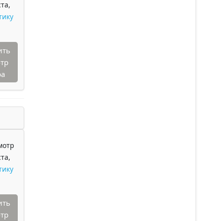
та,
тику
ить
тр
ра
мотр
та,
тику
ить
тр