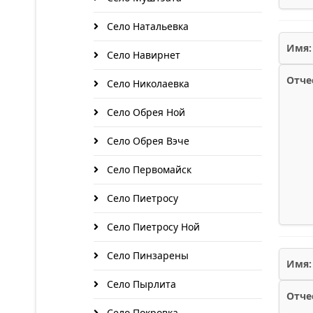
Село Натальевка
Имя:
Село Навирнет
Отче
Село Николаевка
Село Обрея Ной
Село Обрея Вэче
Село Первомайск
Село Пиетросу
Село Пиетросу Ной
Село Пинзарены
Имя:
Село Пырлита
Отче
Село Покровка