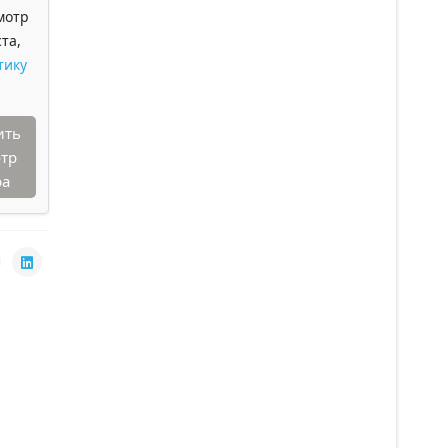
мотр
та,
тику
ить
тр
ра