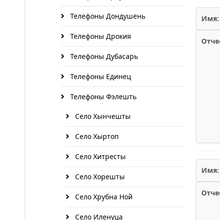
Телефоны Дондушень
Имя:
Телефоны Дрокия
Отче
Телефоны Дубасарь
Телефоны Единец
Телефоны Фэлешть
Село Хынчешты
Село Хыртоп
Село Хитресты
Имя:
Село Хорешты
Отче
Село Хрубна Ной
Село Иленуца