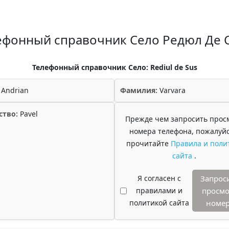
ефонный справочник Село Редюл Де 
Телефонный справочник Село: Rediul de Sus
Andrian
Фамилия:
Varvara
ство:
Pavel
Прежде чем запросить прос
номера телефона, пожалуйс
прочитайте
Правила и поли
сайта
.
Я согласен с
Запрос
правилами и
просмо
политикой сайта
номе