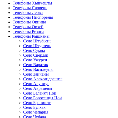
Телефоны Хынчешты
Телефоны Яловень
Телефоны Леова
Телефоны Ниспорены
Телефоны Окница
Телефоны Орхей
Телефоны Резина
Телефоны Рышканы
Село Штубьень
Село Штурзень
Село Сумна
Село Свердяк
Село Ужуреи
Село Варатик
Село Василеуцы
Село Заичаны
Село Александрешты
Село Алуниус
Село Аврамены
Село Баланул Ной
Село Боросенцы Ной
Село Браниште
Село Булхак
Село Чепария
Село Чубара