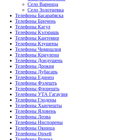
Село Варница
Село Золотиевка
Телефоны Басарабяска
Телефоны Бричень
Телефоны Кагул
Телефоны Кэлэрашь
Телефоны Кантемир
Телефоны Кэушены
Телефоны Чимишлия
Телефоны Криулени
Телефоны Дондушень
Телефоны Дрокия
Телефоны Дубасарь
Телефоны Единец
Телефоны Фэлешть
Телефоны Флорешть
Телефоны УТА Гагаузия
Телефоны Глодены
Телефоны Хынчешты
Телефоны Яловень
Телефоны Леова
Телефоны Ниспорены
Телефоны Окница
Телефоны Орхей
Телефоны Резина