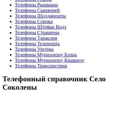
Телефоны Рышканы
Телефоны Сынжерей
Телефоны Шолданешты
Телефоны Сорока
Телефоны Штефан Водэ
Телефоны Страшены
Телефоны Тараклия
Телефоны Теленешть
Телефоны Унгены
Телефоны Муниципиу Бэлць
Телефоны Муниципиу Кишинэу
Телефоны Транснистрия
Телефонный справочник Село
Соколены