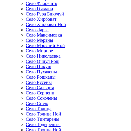
Село Флорешть
Село Геамана
Село Гура Бикулуй
Село Хирбоват
Село Хирбоват Ной
Село Ларга
Село Максимовка
Село Мэрэны
Село Мэрэний Ной
Село Мирное
Село Николаевка
Село Очиул Рош
Село Пикуш
Село Пухачены
Село Рошканы
Село Русены
Село Сальция
Село Серпени
Село Соколены
Село Спею
Село Тэлица
Село Тэлица Ной
Село Тинтарены
Село Тодырешты
Село Троица Ной