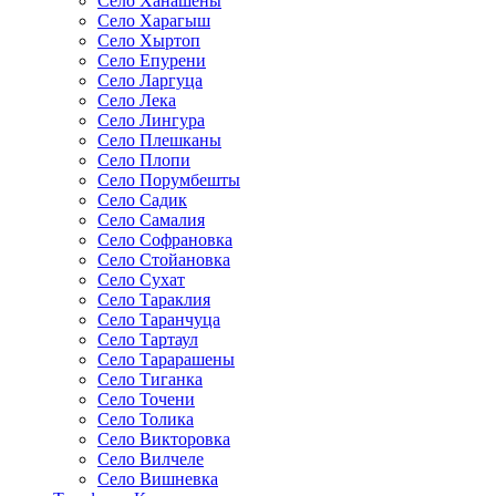
Село Ханашены
Село Харагыш
Село Хыртоп
Село Епурени
Село Ларгуца
Село Лека
Село Лингура
Село Плешканы
Село Плопи
Село Порумбешты
Село Садик
Село Самалия
Село Софрановка
Село Стойановка
Село Сухат
Село Тараклия
Село Таранчуца
Село Тартаул
Село Тарарашены
Село Тиганка
Село Точени
Село Толика
Село Викторовка
Село Вилчеле
Село Вишневка