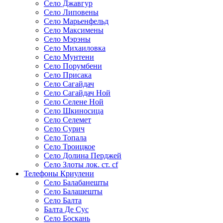
Село Джавгур
Село Липовены
Село Марьенфельд
Село Максимены
Село Мэрэны
Село Михаиловка
Село Мунтени
Село Порумбени
Село Присака
Село Сагайдач
Село Сагайдач Ной
Село Селене Ной
Село Шкиносица
Село Селемет
Село Сурич
Село Топала
Село Троицкое
Село Долина Перджей
Село Злоты лок. ст. cf
Телефоны Криулени
Село Балабанешты
Село Балашешты
Село Балта
Балта Де Сус
Село Боскань