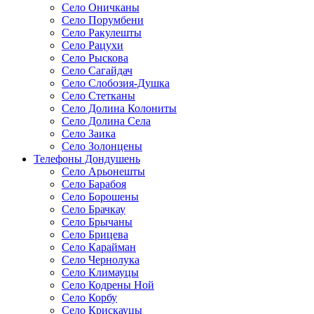
Село Оничканы
Село Порумбени
Село Ракулешты
Село Рацухи
Село Рыскова
Село Сагайдач
Село Слобозия-Душка
Село Стетканы
Село Долина Колониты
Село Долина Села
Село Заика
Село Золонцены
Телефоны Дондушень
Село Арьонешты
Село Барабоя
Село Борошены
Село Брачкау
Село Брычаны
Село Брицева
Село Карайман
Село Чернолука
Село Климауцы
Село Кодрены Ной
Село Корбу
Село Крискауцы