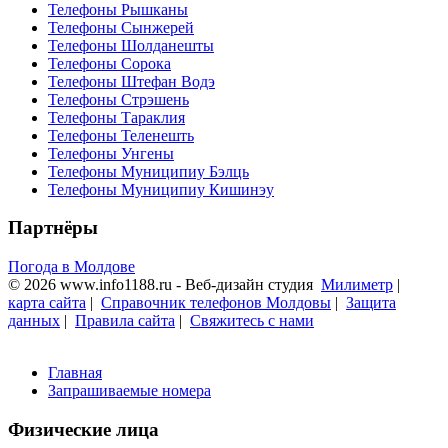
Телефоны Рышканы
Телефоны Сынжерей
Телефоны Шолданешты
Телефоны Сорока
Телефоны Штефан Водэ
Телефоны Стрэшень
Телефоны Тараклия
Телефоны Теленешть
Телефоны Унгены
Телефоны Муниципиу Бэлць
Телефоны Муниципиу Кишинэу
Партнёры
Погода в Молдове
© 2026 www.info1188.ru - Веб-дизайн студия
Милиметр
|
карта сайта
|
Справочник телефонов Молдовы
|
Защита
данных
|
Правила сайта
|
Свяжитесь с нами
Главная
Запрашиваемые номера
Физические лица