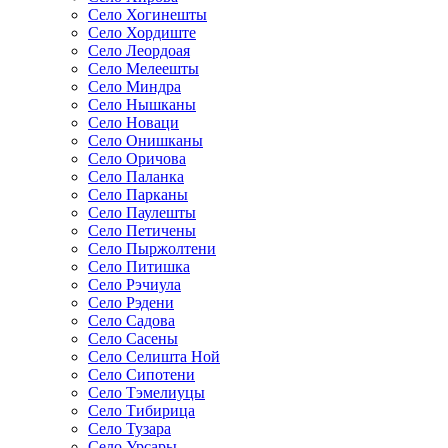
Село Хогинешты
Село Хордиште
Село Леордоая
Село Мелеешты
Село Миндра
Село Нышканы
Село Новаци
Село Онишканы
Село Оричова
Село Паланка
Село Парканы
Село Паулешты
Село Петичены
Село Пыржолтени
Село Питишка
Село Рэчиула
Село Рэдени
Село Садова
Село Сасены
Село Селишта Ной
Село Сипотени
Село Тэмелиуцы
Село Тибирица
Село Тузара
Село Урсары