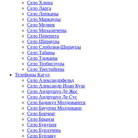
Село Хлина
Село Ларга
Село Липканы
Село Маркауцы
Село Медвея
Село Михаличены
Село Перерита
Село Ширауцы
Село Слобозия-Ширауцы
Село Табаны
Село Тэцканы
Село Трэбисэуцы
Село Трестийены
Телефоны Кагул
Село Александрфельд
Село Александр Иоан Куза
Село Андрушул Де Жос
Село Андрушул Де Сус
Село Бадикул Молдованеск
Село Бауурчи Молдовани
Село Борчеаг
Село Брынза
Село Букурия
Село Бурлэчень
Село Бурлаку