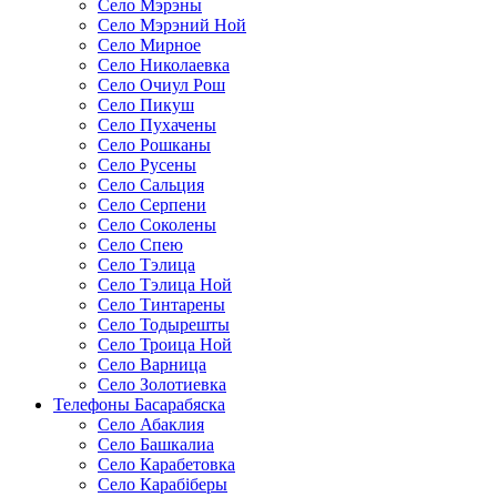
Село Мэрэны
Село Мэрэний Ной
Село Мирное
Село Николаевка
Село Очиул Рош
Село Пикуш
Село Пухачены
Село Рошканы
Село Русены
Село Сальция
Село Серпени
Село Соколены
Село Спею
Село Тэлица
Село Тэлица Ной
Село Тинтарены
Село Тодырешты
Село Троица Ной
Село Варница
Село Золотиевка
Телефоны Басарабяска
Село Абаклия
Село Башкалиа
Село Карабетовка
Село Карабіберы