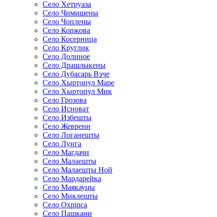
Село Хетруаза
Село Чимишены
Село Чоплены
Село Коржова
Село Косерница
Село Круглик
Село Долиное
Село Драшлыкены
Село Дубасарь Вэче
Село Хыртопул Маре
Село Хыртопул Мик
Село Грозова
Село Исноват
Село Избешты
Село Жеврени
Село Логанешты
Село Лунга
Село Магдачи
Село Малаешты
Село Малаешты Ной
Село Мардарейка
Село Маякауцы
Село Миклешты
Село Охрinca
Село Пашкани