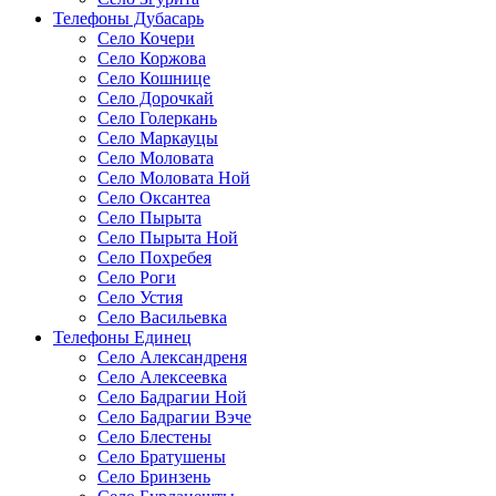
Телефоны Дубасарь
Село Кочери
Село Коржова
Село Кошнице
Село Дорочкай
Село Голеркань
Село Маркауцы
Село Моловата
Село Моловата Ной
Село Оксантеа
Село Пырыта
Село Пырыта Ной
Село Похребея
Село Роги
Село Устия
Село Васильевка
Телефоны Единец
Село Александреня
Село Алексеевка
Село Бадрагии Ной
Село Бадрагии Вэче
Село Блестены
Село Братушены
Село Бринзень