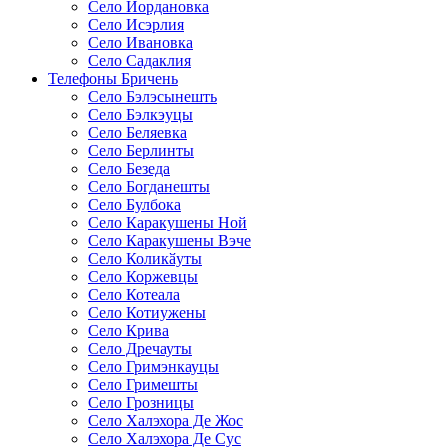
Село Иордановка
Село Исэрлия
Село Ивановка
Село Садаклия
Телефоны Бричень
Село Бэлэсынешть
Село Бэлкэуцы
Село Беляевка
Село Берлинты
Село Безеда
Село Богданешты
Село Булбока
Село Каракушены Ной
Село Каракушены Вэче
Село Коликӑуты
Село Коржевцы
Село Котеала
Село Котиужены
Село Крива
Село Дречауты
Село Гримэнкауцы
Село Гримешты
Село Грозницы
Село Халэхора Де Жос
Село Халэхора Де Сус