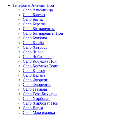
Телефоны Анений Ноӣ
Село Альбиница
Село Балмаз
Село Батик
Село Березки
Село Ботнарешты
Село Ботнарешты Ной
Село Булбока
Село Кэлфа
Село Хетросу
Село Чирка
Село Чобановка
Село Кобушка Ной
Село Кобушка Вэче
Село Кретоя
Село Делакъ
Село Флорени
Село Флорешть
Село Геамана
Село Гура Бикулуй
Село Хирбоват
Село Хирбоват Ной
Село Ларга
Село Максимовка