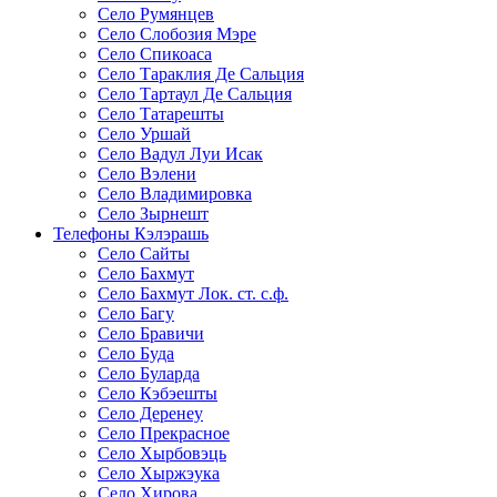
Село Румянцев
Село Слобозия Мэре
Село Спикоаса
Село Тараклия Де Сальция
Село Тартаул Де Сальция
Село Татарешты
Село Уршай
Село Вадул Луи Исак
Село Вэлени
Село Владимировка
Село Зырнешт
Телефоны Кэлэрашь
Село Сайты
Село Бахмут
Село Бахмут Лок. ст. c.ф.
Село Багу
Село Бравичи
Село Буда
Село Буларда
Село Кэбэешты
Село Деренеу
Село Прекрасное
Село Хырбовэць
Село Хыржэука
Село Хирова