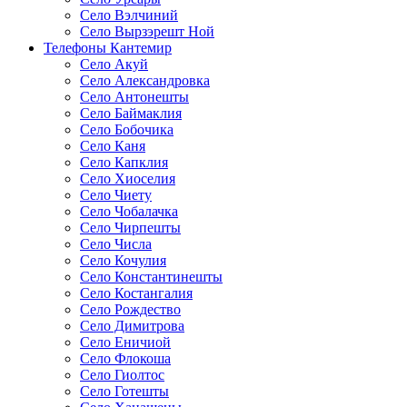
Село Вэлчиний
Село Вырзэрешт Ной
Телефоны Кантемир
Село Акуй
Село Александровка
Село Антонешты
Село Баймаклия
Село Бобочика
Село Каня
Село Капклия
Село Хиоселия
Село Чиету
Село Чобалачка
Село Чирпешты
Село Числа
Село Кочулия
Село Константинешты
Село Костангалия
Село Рождество
Село Димитрова
Село Еничиой
Село Флокоша
Село Гиолтос
Село Готешты