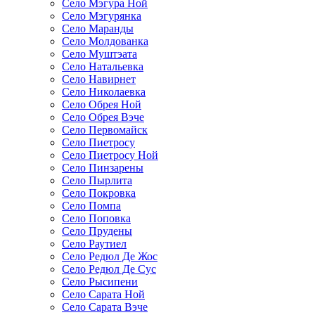
Село Мэгура Ной
Село Мэгурянка
Село Маранды
Село Молдованка
Село Муштэата
Село Натальевка
Село Навирнет
Село Николаевка
Село Обрея Ной
Село Обрея Вэче
Село Первомайск
Село Пиетросу
Село Пиетросу Ной
Село Пинзарены
Село Пырлита
Село Покровка
Село Помпа
Село Поповка
Село Прудены
Село Раутиел
Село Редюл Де Жос
Село Редюл Де Сус
Село Рысипени
Село Сарата Ной
Село Сарата Вэче