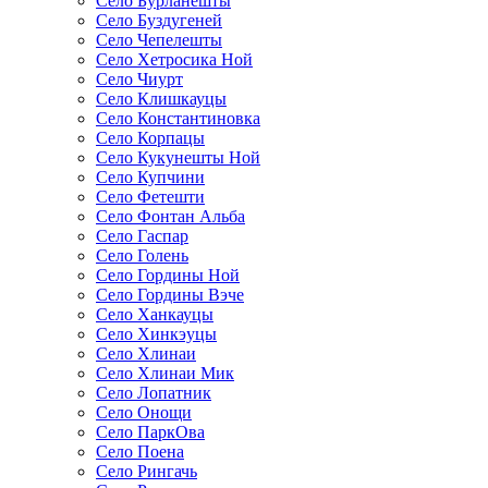
Село Бурланешты
Село Буздугеней
Село Чепелешты
Село Хетросика Ной
Село Чиурт
Село Клишкауцы
Село Константиновка
Село Корпацы
Село Кукунешты Ной
Село Купчини
Село Фетешти
Село Фонтан Альба
Село Гаспар
Село Голень
Село Гордины Ной
Село Гордины Вэче
Село Ханкауцы
Село Хинкэуцы
Село Хлинаи
Село Хлинаи Мик
Село Лопатник
Село Онощи
Село ПаркОва
Село Поена
Село Рингачь