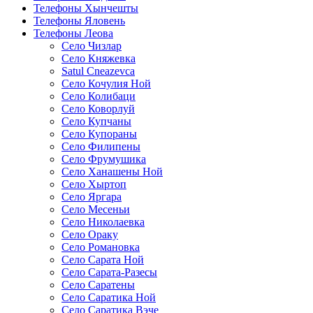
Телефоны Хынчешты
Телефоны Яловень
Телефоны Леова
Село Чизлар
Село Княжевка
Satul Cneazevca
Село Кочулия Ной
Село Колибаци
Село Коворлуй
Село Купчаны
Село Купораны
Село Филипены
Село Фрумушика
Село Ханашены Ной
Село Хыртоп
Село Яргара
Село Месеньи
Село Николаевка
Село Ораку
Село Романовка
Село Сарата Ной
Село Сарата-Разесы
Село Саратены
Село Саратика Ной
Село Саратика Вэче