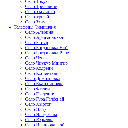
Село Токуз
Село Триколичи
Село Украинка
Село Уршай
Село Зэим
Телефоны Чимишлия
Село Альбина
Село Артимоновка
Село Батыр
Село Богдановка Ной
Село Богдановка Вэче
Село Ченак
Село Чиукур Мингир
Село Кодрени
Село Костангалия
Село Димитровка
Село Екатериновка
Село Фетита
Село Градежте
Село Гура Галбеней
Село Хыртоп
Село Ялпуг
Село Ялпужены
Село Юрьевка
Село Ивановка Ной