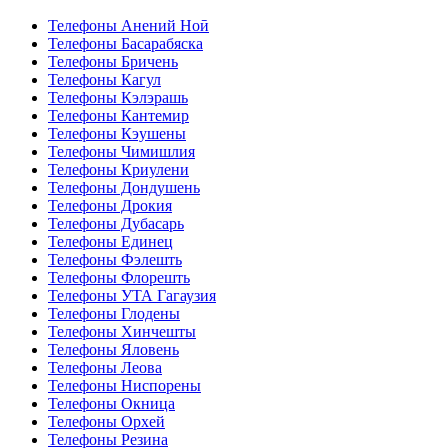
Телефоны Анений Ноӣ
Телефоны Басарабяска
Телефоны Бричень
Телефоны Кагул
Телефоны Кэлэрашь
Телефоны Кантемир
Телефоны Кэушены
Телефоны Чимишлия
Телефоны Криулени
Телефоны Дондушень
Телефоны Дрокия
Телефоны Дубасарь
Телефоны Единец
Телефоны Фэлешть
Телефоны Флорешть
Телефоны УТА Гагаузия
Телефоны Глодены
Телефоны Хинчешты
Телефоны Яловень
Телефоны Леова
Телефоны Ниспорены
Телефоны Окница
Телефоны Орхей
Телефоны Резина