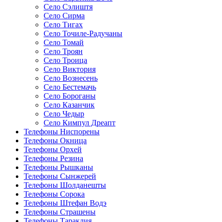
Село Сэлиштя
Село Сирма
Село Тигах
Село Точиле-Радучаны
Село Томай
Село Троян
Село Троица
Село Виктория
Село Вознесень
Село Бестемачь
Село Бороганы
Село Казанчик
Село Чедыр
Село Кимпул Дреапт
Телефоны Ниспорены
Телефоны Окница
Телефоны Орхей
Телефоны Резина
Телефоны Рышканы
Телефоны Сынжерей
Телефоны Шолданешты
Телефоны Сорока
Телефоны Штефан Водэ
Телефоны Страшены
Телефоны Тараклия