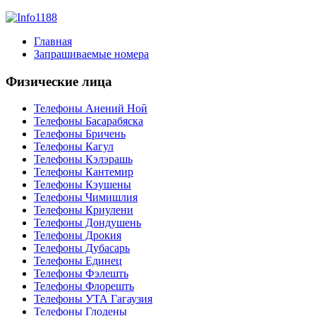
Главная
Запрашиваемые номера
Физические лица
Телефоны Анений Ноӣ
Телефоны Басарабяска
Телефоны Бричень
Телефоны Кагул
Телефоны Кэлэрашь
Телефоны Кантемир
Телефоны Кэушены
Телефоны Чимишлия
Телефоны Криулени
Телефоны Дондушень
Телефоны Дрокия
Телефоны Дубасарь
Телефоны Единец
Телефоны Фэлешть
Телефоны Флорешть
Телефоны УТА Гагаузия
Телефоны Глодены