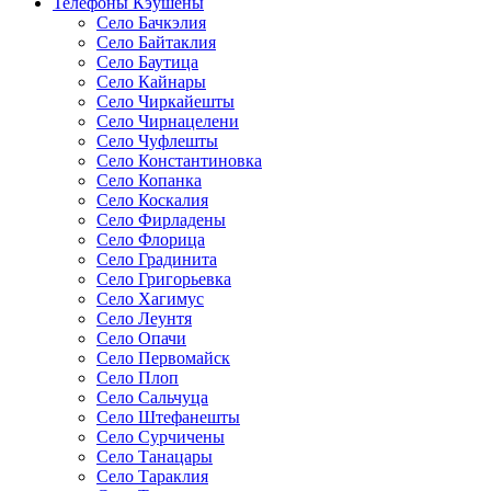
Телефоны Кэушены
Село Бачкэлия
Село Байтаклия
Село Баутица
Село Кайнары
Село Чиркайешты
Село Чирнацелени
Село Чуфлешты
Село Константиновка
Село Копанка
Село Коскалия
Село Фирладены
Село Флорица
Село Градинита
Село Григорьевка
Село Хагимус
Село Леунтя
Село Опачи
Село Первомайск
Село Плоп
Село Сальчуца
Село Штефанешты
Село Сурчичены
Село Танацары
Село Тараклия