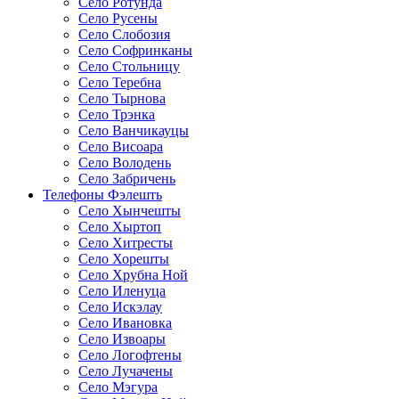
Село Ротунда
Село Русены
Село Слобозия
Село Софринканы
Село Стольницу
Село Теребна
Село Тырнова
Село Трэнка
Село Ванчикауцы
Село Висоара
Село Володень
Село Забричень
Телефоны Фэлешть
Село Хынчешты
Село Хыртоп
Село Хитресты
Село Хорешты
Село Хрубна Ной
Село Иленуца
Село Искэлау
Село Ивановка
Село Извоары
Село Логофтены
Село Лучачены
Село Мэгура