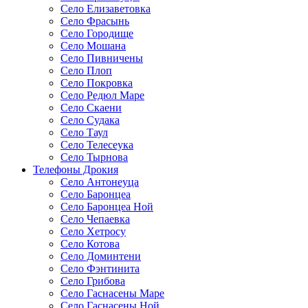
Село Елизаветовка
Село Фрасынь
Село Городище
Село Мошана
Село Пивничены
Село Плоп
Село Покровка
Село Редюл Маре
Село Скаени
Село Судака
Село Таул
Село Телесеука
Село Тырнова
Телефоны Дрокия
Село Антонеуца
Село Баронцеа
Село Баронцеа Ной
Село Чепаевка
Село Хетросу
Село Котова
Село Доминтени
Село Фэнтинита
Село Грибова
Село Гаснасены Маре
Село Гаснасены Ной