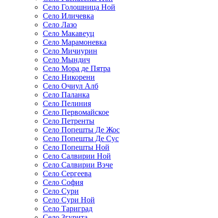
Село Голошница Ной
Село Иличевка
Село Лазо
Село Макавеуц
Село Марамоневка
Село Мичиурин
Село Мындич
Село Мора де Пятра
Село Никорени
Село Очиул Алб
Село Паланка
Село Пелиния
Село Первомайское
Село Петренты
Село Попешты Де Жос
Село Попешты Де Сус
Село Попешты Ной
Село Салвирии Ной
Село Салвирии Вэче
Село Сергеева
Село София
Село Сури
Село Сури Ной
Село Тариград
Село Згурита