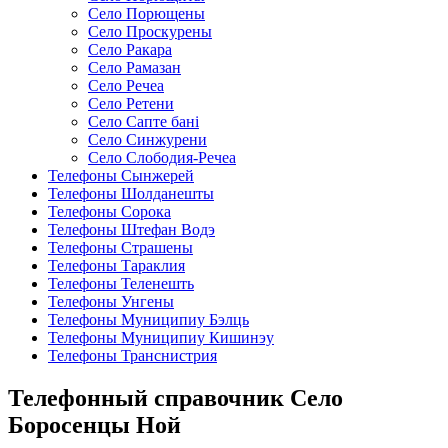
Село Порющены
Село Проскурены
Село Ракара
Село Рамазан
Село Речеа
Село Ретени
Село Сапте бані
Село Синжурени
Село Слободия-Речеа
Телефоны Сынжерей
Телефоны Шолданешты
Телефоны Сорока
Телефоны Штефан Водэ
Телефоны Страшены
Телефоны Тараклия
Телефоны Теленешть
Телефоны Унгены
Телефоны Муниципиу Бэлць
Телефоны Муниципиу Кишинэу
Телефоны Транснистрия
Телефонный справочник Село
Боросенцы Ной