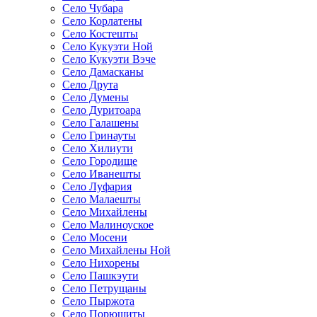
Село Чубара
Село Корлатены
Село Костешты
Село Кукуэти Ной
Село Кукуэти Вэче
Село Дамасканы
Село Друта
Село Думены
Село Дуритоара
Село Галашены
Село Гринауты
Село Хилиути
Село Городище
Село Иванешты
Село Луфария
Село Малаешты
Село Михайлены
Село Малиноуское
Село Мосени
Село Михайлены Ной
Село Нихорены
Село Пашкэути
Село Петрущаны
Село Пыржота
Село Порющиты