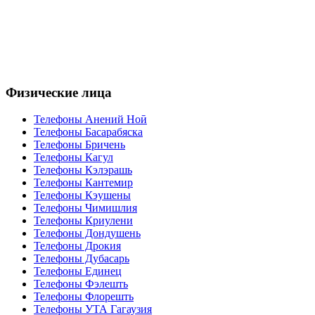
Физические лица
Телефоны Анений Ноӣ
Телефоны Басарабяска
Телефоны Бричень
Телефоны Кагул
Телефоны Кэлэрашь
Телефоны Кантемир
Телефоны Кэушены
Телефоны Чимишлия
Телефоны Криулени
Телефоны Дондушень
Телефоны Дрокия
Телефоны Дубасарь
Телефоны Единец
Телефоны Фэлешть
Телефоны Флорешть
Телефоны УТА Гагаузия