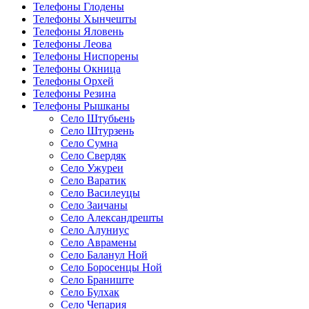
Телефоны Глодены
Телефоны Хынчешты
Телефоны Яловень
Телефоны Леова
Телефоны Ниспорены
Телефоны Окница
Телефоны Орхей
Телефоны Резина
Телефоны Рышканы
Село Штубьень
Село Штурзень
Село Сумна
Село Свердяк
Село Ужуреи
Село Варатик
Село Василеуцы
Село Заичаны
Село Александрешты
Село Алуниус
Село Аврамены
Село Баланул Ной
Село Боросенцы Ной
Село Браниште
Село Булхак
Село Чепария