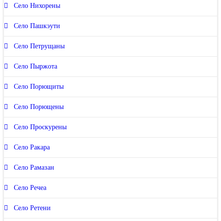
Село Нихорены
Село Пашкэути
Село Петрущаны
Село Пыржота
Село Порющиты
Село Порющены
Село Проскурены
Село Ракара
Село Рамазан
Село Речеа
Село Ретени