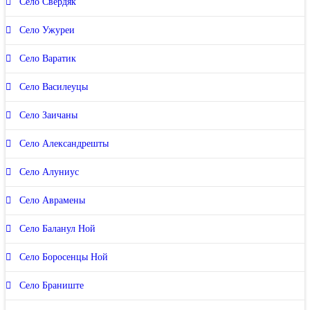
Село Свердяк
Село Ужуреи
Село Варатик
Село Василеуцы
Село Заичаны
Село Александрешты
Село Алуниус
Село Аврамены
Село Баланул Ной
Село Боросенцы Ной
Село Браниште