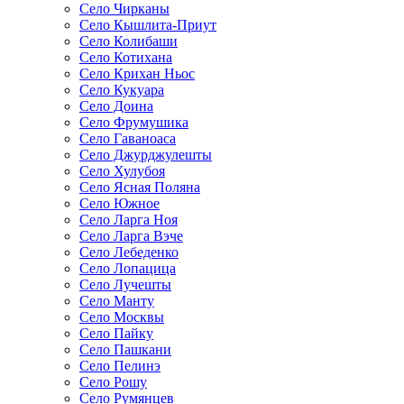
Село Чирканы
Село Кышлита-Приут
Село Колибаши
Село Котихана
Село Крихан Ньос
Село Кукуара
Село Доина
Село Фрумушика
Село Гаваноаса
Село Джурджулешты
Село Хулубоя
Село Ясная Поляна
Село Южное
Село Ларга Ноя
Село Ларга Вэче
Село Лебеденко
Село Лопацица
Село Лучешты
Село Манту
Село Москвы
Село Пайку
Село Пашкани
Село Пелинэ
Село Рошу
Село Румянцев