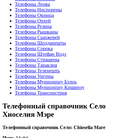
Телефоны Леова
Телефоны Ниспорены
Телефоны Окница
Телефоны Орхей
Телефоны Резина
Телефоны Рышканы
Телефоны Сынжерей
Телефоны Шолданешты
Телефоны Сорока
Телефоны Штефан Водэ
Телефоны Страшены
Телефоны Тараклия
Телефоны Теленешть
Телефоны Унгены
Телефоны Муниципиу Бэлць
Телефоны Муниципиу Кишинэу
Телефоны Транснистрия
Телефонный справочник Село
Хиоселия Мэре
Телефонный справочник Село: Chioselia Mare
Имя:
Ababii