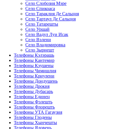
Село Слобозия Мэре
Село Спикоаса
Село Тараклия Де Сальция
Село Тартаул Де Сальция
Село Татарешты
Село Уршай
Село Вадул Луи Исак
Село Вэлени
Село Владимировка
Село Зырнешт
Телефоны Кэлэрашь
Телефоны Кантемир
Телефоны Кэушены
Телефоны Чимишлия
Телефоны Криулени
Телефоны Дондушень
Телефоны Дрокия
Телефоны Дубасарь
Телефоны Единец
Телефоны Фэлешть
Телефоны Флорешть
Телефоны УТА Гагаузия
Телефоны Глодены
Телефоны Хынчешты
Телефоны Яловень