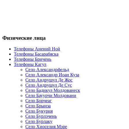
Физические лица
Телефоны Анений Ноӣ
Телефоны Басарабяска
Телефоны Бричень
Телефоны Кагул
Село Александрфельд
Село Александр Иоан Куза
Село Андрушул Де Жос
Село Андрушул Де Сус
Село Бадикул Молдованеск
Село Бауурчи Молдовани
Село Борчеаг
Село Брынза
Село Букурия
Село Бурлэчень
Село Бурлаку
Село Хиоселия Мэре