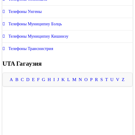
Телефоны Унгены
Телефоны Муниципиу Бэлць
Телефоны Муниципиу Кишинэу
Телефоны Транснистрия
UTA Гагаузия
A
B
C
D
E
F
G
H
I
J
K
L
M
N
O
P
R
S
T
U
V
Z