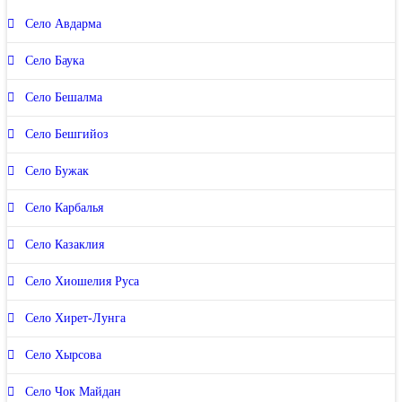
Село Авдарма
Село Баука
Село Бешалма
Село Бешгийоз
Село Бужак
Село Карбалья
Село Казаклия
Село Хиошелия Руса
Село Хирет-Лунга
Село Хырсова
Село Чок Майдан