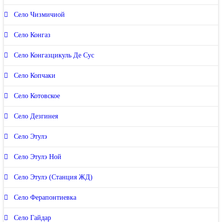
Село Чизмичиой
Село Конгаз
Село Конгазцикуль Де Сус
Село Копчаки
Село Котовское
Село Дезгинея
Село Этулэ
Село Этулэ Ной
Село Этулэ (Станция ЖД)
Село Ферапонтиевка
Село Гайдар