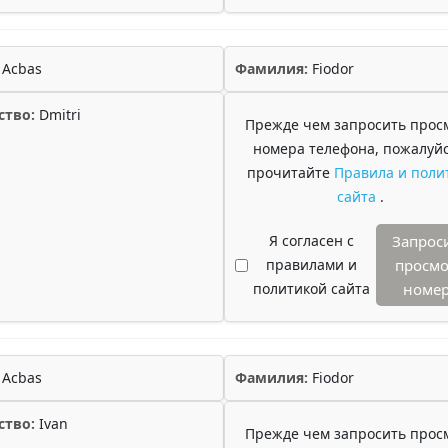
Acbas
Фамилия:
Fiodor
ство:
Dmitri
Прежде чем запросить прос
номера телефона, пожалуйс
прочитайте
Правила и поли
сайта
.
Я согласен с
Запрос
правилами и
просмо
политикой сайта
номе
Acbas
Фамилия:
Fiodor
ство:
Ivan
Прежде чем запросить прос