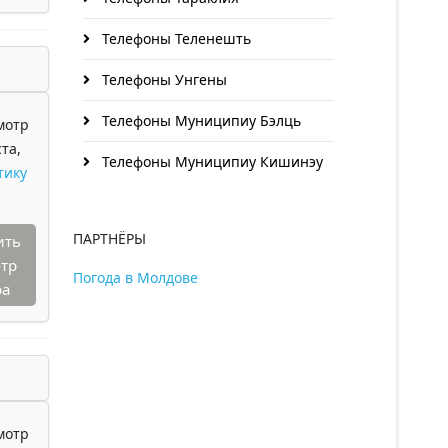
Телефоны Теленешть
Телефоны Унгены
Телефоны Муниципиу Бэлць
мотр
та,
Телефоны Муниципиу Кишинэу
тику
ПАРТНЁРЫ
ить
тр
Погода в Молдове
ра
мотр