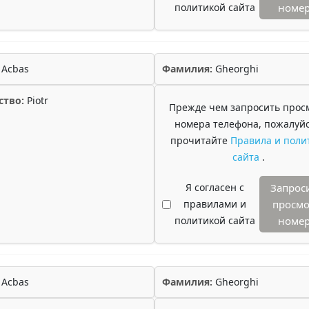
политикой сайта
номе
Acbas
Фамилия:
Gheorghi
ство:
Piotr
Прежде чем запросить прос
номера телефона, пожалуйс
прочитайте
Правила и поли
сайта
.
Я согласен с
Запрос
правилами и
просмо
политикой сайта
номе
Acbas
Фамилия:
Gheorghi