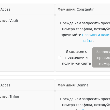
Acbas
Фамилия:
Constantin
ство:
Vasili
Прежде чем запросить прос
номера телефона, пожалуйс
прочитайте
Правила и поли
сайта
.
Я согласен с
Запрос
правилами и
просмо
политикой сайта
номе
Acbas
Фамилия:
Domna
ство:
Trifon
Прежде чем запросить прос
номера телефона, пожалуйс