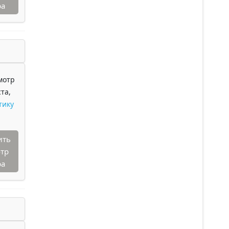
ра
мотр
та,
тику
ить
тр
ра