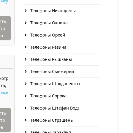
тику
Телефоны Ниспорены
ить
Телефоны Окница
тр
Телефоны Орхей
ра
Телефоны Резина
Телефоны Рышканы
Телефоны Сынжерей
мотр
Телефоны Шолданешты
та,
тику
Телефоны Сорока
Телефоны Штефан Водэ
ить
тр
Телефоны Стрэшень
ра
Телефоны Тараклия