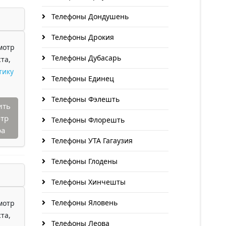
Телефоны Дондушень
Телефоны Дрокия
мотр
Телефоны Дубасарь
та,
тику
Телефоны Единец
Телефоны Фэлешть
ить
тр
Телефоны Флорешть
ра
Телефоны УТА Гагаузия
Телефоны Глодены
Телефоны Хинчешты
Телефоны Яловень
мотр
та,
Телефоны Леова