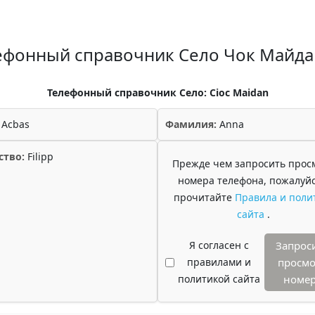
ефонный справочник Село Чок Майда
Телефонный справочник Село: Cioc Maidan
Acbas
Фамилия:
Anna
ство:
Filipp
Прежде чем запросить прос
номера телефона, пожалуйс
прочитайте
Правила и поли
сайта
.
Я согласен с
Запрос
правилами и
просмо
политикой сайта
номе