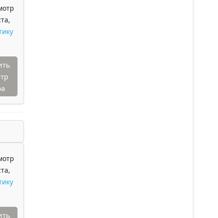
мотр
та,
тику
ить
тр
ра
мотр
та,
тику
ить