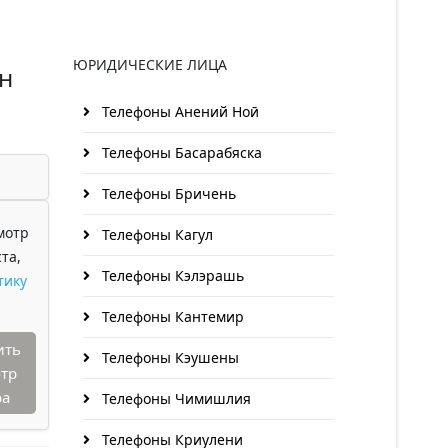
ЮРИДИЧЕСКИЕ ЛИЦА
н
Телефоны Анений Ноӣ
Телефоны Басарабяска
Телефоны Бричень
мотр
Телефоны Кагул
та,
Телефоны Кэлэрашь
тику
Телефоны Кантемир
ить
Телефоны Кэушены
тр
ра
Телефоны Чимишлия
Телефоны Криулени