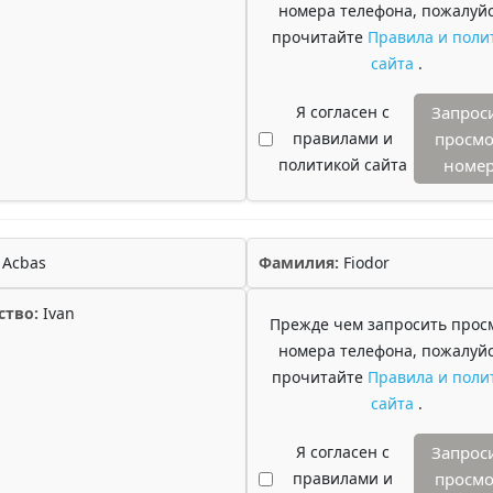
номера телефона, пожалуйс
прочитайте
Правила и поли
сайта
.
Я согласен с
Запрос
правилами и
просмо
политикой сайта
номе
Acbas
Фамилия:
Fiodor
ство:
Ivan
Прежде чем запросить прос
номера телефона, пожалуйс
прочитайте
Правила и поли
сайта
.
Я согласен с
Запрос
правилами и
просмо