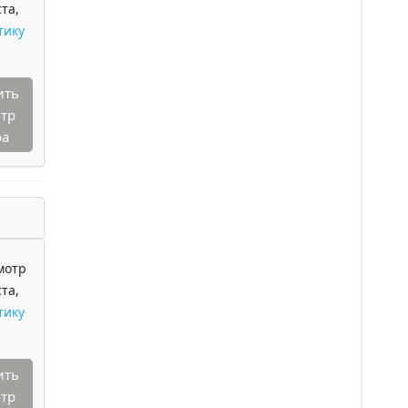
та,
тику
ить
тр
ра
мотр
та,
тику
ить
тр