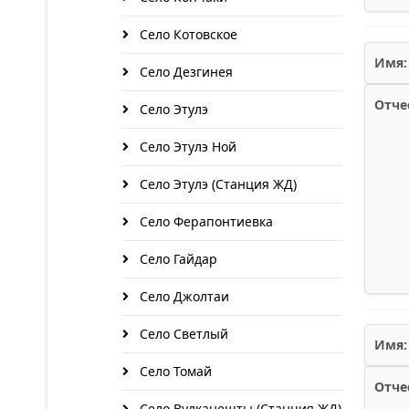
Село Котовское
Имя:
Село Дезгинея
Отче
Село Этулэ
Село Этулэ Ной
Село Этулэ (Станция ЖД)
Село Ферапонтиевка
Село Гайдар
Село Джолтаи
Село Светлый
Имя:
Село Томай
Отче
Село Вулканешты (Станция ЖД)