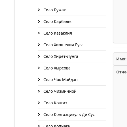
Село Бужак
Село Карбалья
Село Казаклия
Село Хиошелия Руса
Село Хирет-Лунга
Имя:
Село Хырсова
Отче
Село Чок Майдан
Село Чизмичиой
Село Конгаз
Село Конгазцикуль Де Сус
Село Копчаки