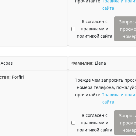
прочитайте
Правила и поли
сайта
.
Я согласен с
Запрос
правилами и
просмо
политикой сайта
номе
Acbas
Фамилия:
Elena
ство:
Porfiri
Прежде чем запросить прос
номера телефона, пожалуйс
прочитайте
Правила и поли
сайта
.
Я согласен с
Запрос
правилами и
просмо
политикой сайта
номе