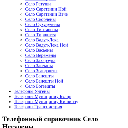
Село Ратуши
Село Саратэнии Ной
Село Саратэнии Вэче
Село Скорчены
Село Сухулучены
Село Тинтарены
Село Тиршитея
Село Вадул-Лека
Село Вадул-Лека Ной
Село Васьены
Село Вережены
Село Захарэука
Село Заичаны
Село Згардэшты
Село Банешты
Село Банешты Ной
Село Богзешты
Телефоны Унгены
Телефоны Муниципиу Бэлць
Телефоны Муниципиу Кишинэу
Телефоны Транснистрия
Телефонный справочник Село
Негурены