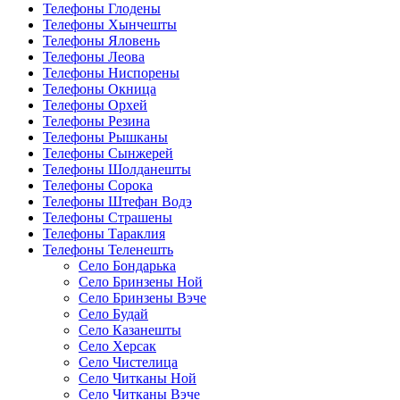
Телефоны Глодены
Телефоны Хынчешты
Телефоны Яловень
Телефоны Леова
Телефоны Ниспорены
Телефоны Окница
Телефоны Орхей
Телефоны Резина
Телефоны Рышканы
Телефоны Сынжерей
Телефоны Шолданешты
Телефоны Сорока
Телефоны Штефан Водэ
Телефоны Страшены
Телефоны Тараклия
Телефоны Теленешть
Село Бондарька
Село Бринзены Ной
Село Бринзены Вэче
Село Будай
Село Казанешты
Село Херсак
Село Чистелица
Село Читканы Ной
Село Читканы Вэче