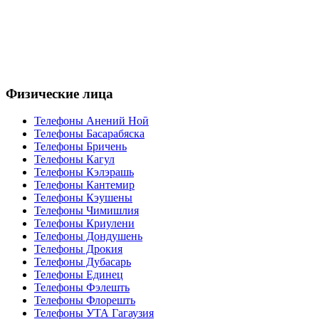
Физические лица
Телефоны Анений Ноӣ
Телефоны Басарабяска
Телефоны Бричень
Телефоны Кагул
Телефоны Кэлэрашь
Телефоны Кантемир
Телефоны Кэушены
Телефоны Чимишлия
Телефоны Криулени
Телефоны Дондушень
Телефоны Дрокия
Телефоны Дубасарь
Телефоны Единец
Телефоны Фэлешть
Телефоны Флорешть
Телефоны УТА Гагаузия