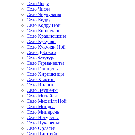
Село Чофу
Село Числа
Село Чиулучацы
Село Кодру
Село Кодру Ной
Село Коропчаны
Село Крашнещены
Село Кукуйяи
Село Кукуйяи Ной
Село Добрюса
Село Флутура
Село Германешты
Село Гэлицены
Село Хиришенцы
Село Хыртоп
Село Инешть
Село Леушены
Село Михайля
Село Михайля Ной
Село Миндра
Село Миндречь
Село Негурены
Село Нукареньи
Село Ордасей
Село Пиструйи