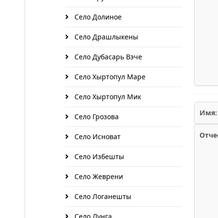
Село Долиное
Село Драшлыкены
Село Дубасарь Вэче
Село Хыртопул Маре
Село Хыртопул Мик
Имя:
Село Грозова
Отче
Село Исноват
Село Избешты
Село Жеврени
Село Логанешты
Село Лунга