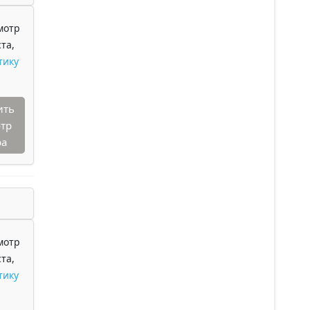
мотр
та,
тику
ить
тр
ра
мотр
та,
тику