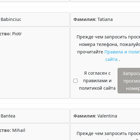
Babinciuc
Фамилия:
Tatiana
ство:
Piotr
Прежде чем запросить прос
номера телефона, пожалуйс
прочитайте
Правила и поли
сайта
.
Я согласен с
Запрос
правилами и
просмо
политикой сайта
номе
Bantea
Фамилия:
Valentina
ство:
Mihail
Прежде чем запросить прос