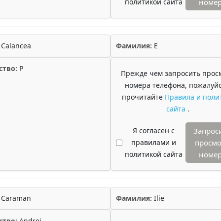
политикой сайта
номе
Calancea
Фамилия:
E
ство:
P
Прежде чем запросить прос
номера телефона, пожалуйс
прочитайте
Правила и поли
сайта
.
Я согласен с
Запрос
правилами и
просмо
политикой сайта
номе
Caraman
Фамилия:
Ilie
ство:
Andrei