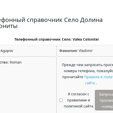
ефонный справочник Село Долина
ониты
Телефонный справочник Село: Valea Colonitei
Agapov
Фамилия:
Vladimir
ство:
Roman
Прежде чем запросить прос
номера телефона, пожалуйс
прочитайте
Правила и поли
сайта
.
Я согласен с
Запрос
правилами и
просмо
политикой сайта
номе