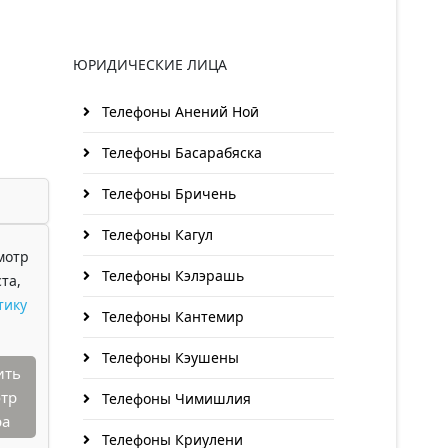
ЮРИДИЧЕСКИЕ ЛИЦА
Телефоны Анений Ноӣ
Телефоны Басарабяска
Телефоны Бричень
Телефоны Кагул
мотр
Телефоны Кэлэрашь
та,
тику
Телефоны Кантемир
Телефоны Кэушены
ить
тр
Телефоны Чимишлия
ра
Телефоны Криулени