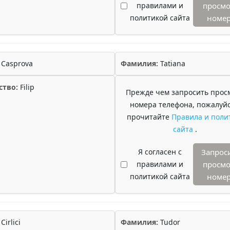
правилами и
просмо
политикой сайта
номе
Casprova
Фамилия:
Tatiana
ство:
Filip
Прежде чем запросить прос
номера телефона, пожалуйс
прочитайте
Правила и поли
сайта
.
Я согласен с
Запрос
правилами и
просмо
политикой сайта
номе
Cirlici
Фамилия:
Tudor