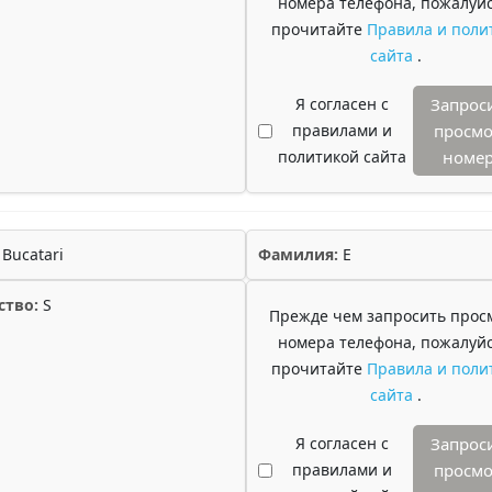
номера телефона, пожалуйс
прочитайте
Правила и поли
сайта
.
Я согласен с
Запрос
правилами и
просмо
политикой сайта
номе
Bucatari
Фамилия:
E
ство:
S
Прежде чем запросить прос
номера телефона, пожалуйс
прочитайте
Правила и поли
сайта
.
Я согласен с
Запрос
правилами и
просмо