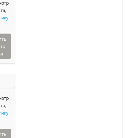
мотр
та,
тику
ить
тр
ра
мотр
та,
тику
ить