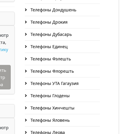
Телефоны Дондушень
Телефоны Дрокия
Телефоны Дубасарь
мотр
та,
Телефоны Единец
тику
Телефоны Фэлешть
ить
Телефоны Флорешть
тр
Телефоны УТА Гагаузия
ра
Телефоны Глодены
Телефоны Хинчешты
Телефоны Яловень
мотр
Телефоны Леова