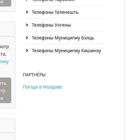
ра
Телефоны Теленешть
Телефоны Унгены
Телефоны Муниципиу Бэлць
мотр
Телефоны Муниципиу Кишинэу
та,
тику
ПАРТНЁРЫ
ить
Погода в Молдове
тр
ра