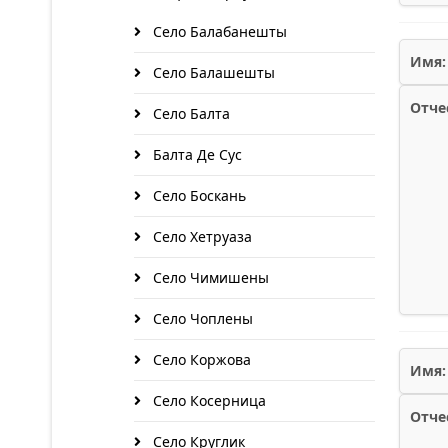
Село Балабанешты
Имя:
Село Балашешты
Отче
Село Балта
Балта Де Сус
Село Боскань
Село Хетруаза
Село Чимишены
Село Чоплены
Село Коржова
Имя:
Село Косерница
Отче
Село Круглик