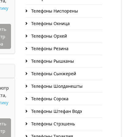
та,
тику
Телефоны Ниспорены
Телефоны Окница
ить
Телефоны Орхей
тр
ра
Телефоны Резина
Телефоны Рышканы
Телефоны Сынжерей
Телефоны Шолданешты
мотр
та,
Телефоны Сорока
тику
Телефоны Штефан Водэ
ить
Телефоны Стрэшень
тр
Телефоны Тараклия