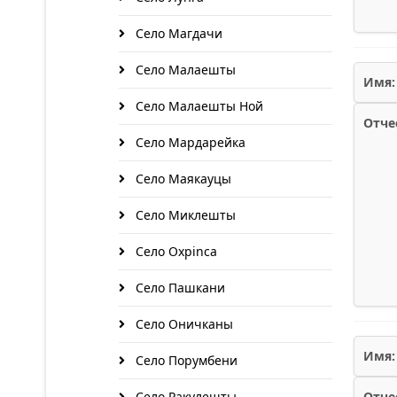
Село Магдачи
Село Малаешты
Имя:
Село Малаешты Ной
Отче
Село Мардарейка
Село Маякауцы
Село Миклешты
Село Охрinca
Село Пашкани
Село Оничканы
Имя:
Село Порумбени
Село Ракулешты
Отче