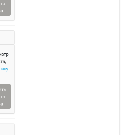
тр
ра
мотр
та,
тику
ить
тр
ра