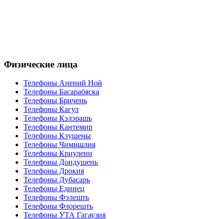
Физические лица
Телефоны Анений Ноӣ
Телефоны Басарабяска
Телефоны Бричень
Телефоны Кагул
Телефоны Кэлэрашь
Телефоны Кантемир
Телефоны Кэушены
Телефоны Чимишлия
Телефоны Криулени
Телефоны Дондушень
Телефоны Дрокия
Телефоны Дубасарь
Телефоны Единец
Телефоны Фэлешть
Телефоны Флорешть
Телефоны УТА Гагаузия