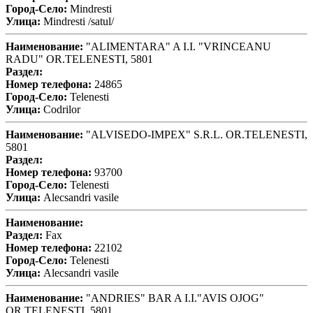
Город-Село:
Mindresti
Улица:
Mindresti /satul/
Наименование:
"ALIMENTARA" A I.I. "VRINCEANU
RADU" OR.TELENESTI, 5801
Раздел:
Номер телефона:
24865
Город-Село:
Telenesti
Улица:
Codrilor
Наименование:
"ALVISEDO-IMPEX" S.R.L. OR.TELENESTI,
5801
Раздел:
Номер телефона:
93700
Город-Село:
Telenesti
Улица:
Alecsandri vasile
Наименование:
Раздел:
Fax
Номер телефона:
22102
Город-Село:
Telenesti
Улица:
Alecsandri vasile
Наименование:
"ANDRIES" BAR A I.I."AVIS OJOG"
OR.TELENESTI, 5801