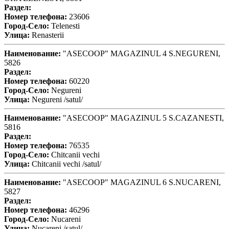
Раздел:
Номер телефона:
23606
Город-Село:
Telenesti
Улица:
Renasterii
Наименование:
"ASECOOP" MAGAZINUL 4 S.NEGURENI,
5826
Раздел:
Номер телефона:
60220
Город-Село:
Negureni
Улица:
Negureni /satul/
Наименование:
"ASECOOP" MAGAZINUL 5 S.CAZANESTI,
5816
Раздел:
Номер телефона:
76535
Город-Село:
Chitcanii vechi
Улица:
Chitcanii vechi /satul/
Наименование:
"ASECOOP" MAGAZINUL 6 S.NUCARENI,
5827
Раздел:
Номер телефона:
46296
Город-Село:
Nucareni
Улица:
Nucareni /satul/