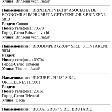
Улица:
Brinzenii vechi /satul/
Наименование:
"BRINZENII VECHI" ASOCIATIA DE
ECONOMII SI IMPRUMUT A CETATENILOR S.BRINZENI,
5813
Раздел:
Comun
Номер телефона:
70570
Город-Село:
Brinzenii vechi
Улица:
Brinzenii vechi /satul/
Наименование:
"BRODIMPER GRUP" S.R.L. S.TINTARENI,
5834
Раздел:
Номер телефона:
69704
Город-Село:
Tintareni
Улица:
Tintareni /satul/
Наименование:
"BUCUREL PLUS" S.R.L.
OR.TELENESTI.,5801
Раздел:
Номер телефона:
23161
Город-Село:
Telenesti
Улица:
Dacia
Наименование:
"BUDAI GRUP" S.R.L. BRUTARIE