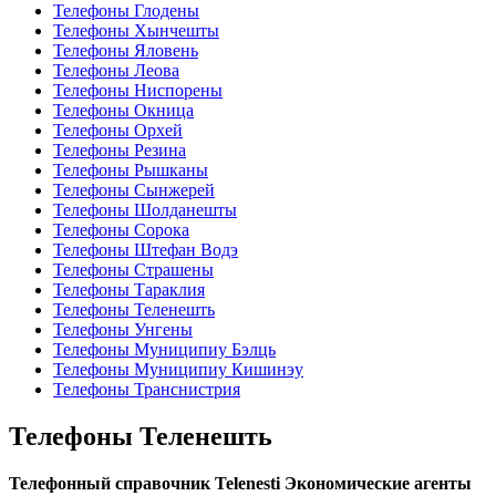
Телефоны Глодены
Телефоны Хынчешты
Телефоны Яловень
Телефоны Леова
Телефоны Ниспорены
Телефоны Окница
Телефоны Орхей
Телефоны Резина
Телефоны Рышканы
Телефоны Сынжерей
Телефоны Шолданешты
Телефоны Сорока
Телефоны Штефан Водэ
Телефоны Страшены
Телефоны Тараклия
Телефоны Теленешть
Телефоны Унгены
Телефоны Муниципиу Бэлць
Телефоны Муниципиу Кишинэу
Телефоны Транснистрия
Телефоны Теленешть
Телефонный справочник Telenesti Экономические агенты