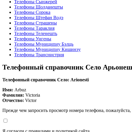
Телефоны Сынжерей
Телефоны Шолданешты
Телефоны Сорока
Телефоны Штефан Водэ
Телефоны Страшены
Телефоны Тараклия
Телефоны Теленешть
Телефоны Унгены
Телефоны Муниципиу Бэлць
Телефоны Муниципиу Кишинэу
Телефоны Транснистрия
Телефонный справочник Село Арьоне
Телефонный справочник Село: Arionesti
Имя:
Arbuz
Фамилия:
Victoria
Отчество:
Victor
Прежде чем запросить просмотр номера телефона, пожалуйста,
Я согласен с правилами и политикой сайта