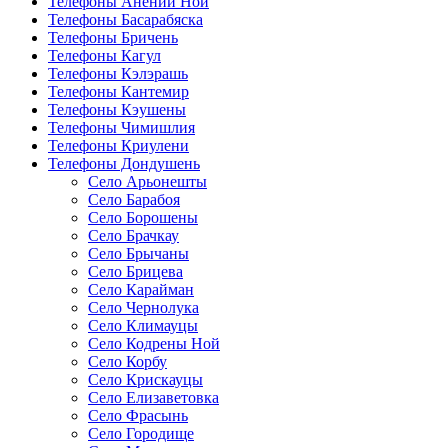
Телефоны Анений Ноӣ
Телефоны Басарабяска
Телефоны Бричень
Телефоны Кагул
Телефоны Кэлэрашь
Телефоны Кантемир
Телефоны Кэушены
Телефоны Чимишлия
Телефоны Криулени
Телефоны Дондушень
Село Арьонешты
Село Барабоя
Село Борошены
Село Брачкау
Село Брычаны
Село Брицева
Село Карайман
Село Чернолука
Село Климауцы
Село Кодрены Ной
Село Корбу
Село Крискауцы
Село Елизаветовка
Село Фрасынь
Село Городище