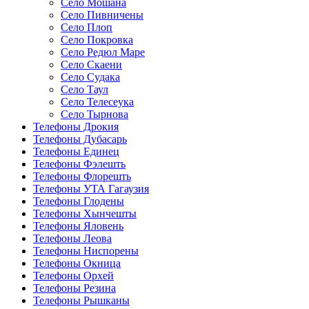
Село Мошана
Село Пивничены
Село Плоп
Село Покровка
Село Редюл Маре
Село Скаени
Село Судака
Село Таул
Село Телесеука
Село Тырнова
Телефоны Дрокия
Телефоны Дубасарь
Телефоны Единец
Телефоны Фэлешть
Телефоны Флорешть
Телефоны УТА Гагаузия
Телефоны Глодены
Телефоны Хынчешты
Телефоны Яловень
Телефоны Леова
Телефоны Ниспорены
Телефоны Окница
Телефоны Орхей
Телефоны Резина
Телефоны Рышканы