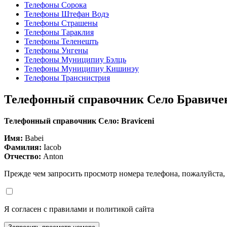
Телефоны Сорока
Телефоны Штефан Водэ
Телефоны Страшены
Телефоны Тараклия
Телефоны Теленешть
Телефоны Унгены
Телефоны Муниципиу Бэлць
Телефоны Муниципиу Кишинэу
Телефоны Транснистрия
Телефонный справочник Село Бравич
Телефонный справочник Село: Braviceni
Имя:
Babei
Фамилия:
Iacob
Отчество:
Anton
Прежде чем запросить просмотр номера телефона, пожалуйста,
Я согласен с правилами и политикой сайта