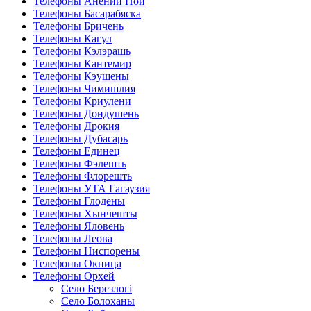
Телефоны Анений Ноӣ
Телефоны Басарабяска
Телефоны Бричень
Телефоны Кагул
Телефоны Кэлэрашь
Телефоны Кантемир
Телефоны Кэушены
Телефоны Чимишлия
Телефоны Криулени
Телефоны Дондушень
Телефоны Дрокия
Телефоны Дубасарь
Телефоны Единец
Телефоны Фэлешть
Телефоны Флорешть
Телефоны УТА Гагаузия
Телефоны Глодены
Телефоны Хынчешты
Телефоны Яловень
Телефоны Леова
Телефоны Ниспорены
Телефоны Окница
Телефоны Орхей
Село Березлогi
Село Болоханы