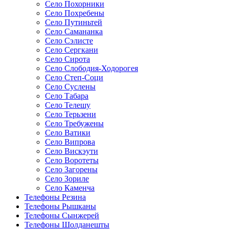
Село Похорники
Село Похребены
Село Путиньтей
Село Самананка
Село Сэлисте
Село Сергкани
Село Сирота
Село Слободия-Ходорогея
Село Степ-Соци
Село Суслены
Село Табара
Село Телешу
Село Терьзени
Село Требужены
Село Ватики
Село Випрова
Село Вискэути
Село Воротеты
Село Загорены
Село Зориле
Село Каменча
Телефоны Резина
Телефоны Рышканы
Телефоны Сынжерей
Телефоны Шолданешты