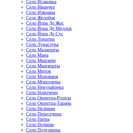
Село Исаковка
Село Иванчеа
Село Извоары
Село Желобок
Село Йора Де Жос
Село Йора Де Мидлок
Село Йора Де Сус
Село Лопатна
Село Лукасэука
Село Малаешты
Село Мана
Село Мырзачи
Село Мырзешты
Село Миток
Село Мороваия
Село Мороэзены
Село Некулайоека
Село Норочени
Село Окнитца-Рэзэсы
Село Окнитца-Тарань
Село Пеливан
Село Пересечина
Село Пятра
Село Почище
Село Подгорены