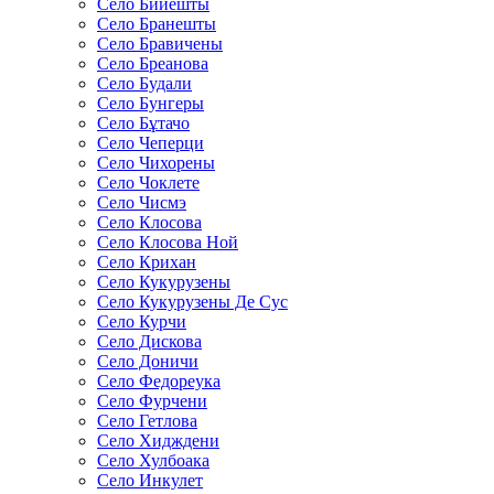
Село Бийешты
Село Бранешты
Село Бравичены
Село Бреанова
Село Будали
Село Бунгеры
Село Бұтачо
Село Чеперци
Село Чихорены
Село Чоклете
Село Чисмэ
Село Клосова
Село Клосова Ной
Село Крихан
Село Кукурузены
Село Кукурузены Де Сус
Село Курчи
Село Дискова
Село Доничи
Село Федореука
Село Фурчени
Село Гетлова
Село Хидждени
Село Хулбоака
Село Инкулет