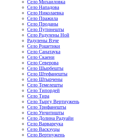
Село Михаиловка
Село Нападова
Село Николаевка
Село Пражила
Село Проданы
Село Путинешты
Село Радулены Ной
Радулены Вэче
Село Рошетики
Село Санатаука
Село Скаени
Село Северова
Село Шырбешты
Село Штефанешты
Село Штырчены
Село Темелешты
Село Типордей
Село Тира
Село Тыргу Вертиужень
Село Трифанешты
Село Унчитишты
Село Долина Радуайи
Село Варвареука
Село Васкэуцы
Село Вертиужень