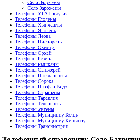
Село Залучены
Село Зарожены
Телефоны УТА Гагаузия
Телефоны Глодены
Телефоны Хынчешты
Телефоны Яловень
Телефоны Леова
Телефоны Ниспорены
Телефоны Окница
Телефоны Орхей
Телефоны Резина
Телефоны Рышканы
Телефоны Сынжерей
Телефоны Шолданешты
Телефоны Сорока
Телефоны Штефан Водэ
Телефоны Страшены
Телефоны Тараклия
Телефоны Теленешть
Телефоны Унгены
Телефоны Муниципиу Бэлць
Телефоны Муниципиу Кишинэу
Телефоны Транснистрия
Телефонный справочник Село Бахрин