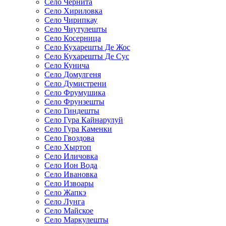
Село Чернита
Село Хириловка
Село Чирипкау
Село Чиутулешты
Село Косерница
Село Кухарешты Де Жос
Село Кухарешты Де Сус
Село Кунича
Село Домулгеня
Село Думистрени
Село Фрумушика
Село Фрунзешты
Село Гиндешты
Село Гура Кайнарулуй
Село Гура Каменки
Село Гвоздова
Село Хыртоп
Село Иличовка
Село Ион Вода
Село Ивановка
Село Извоары
Село Жапкэ
Село Лунга
Село Майское
Село Маркулешты