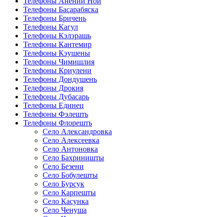
Телефоны Анений Ноӣ
Телефоны Басарабяска
Телефоны Бричень
Телефоны Кагул
Телефоны Кэлэрашь
Телефоны Кантемир
Телефоны Кэушены
Телефоны Чимишлия
Телефоны Криулени
Телефоны Дондушень
Телефоны Дрокия
Телефоны Дубасарь
Телефоны Единец
Телефоны Фэлешть
Телефоны Флорешть
Село Александровка
Село Алексеевка
Село Антоновка
Село Бахриништы
Село Безени
Село Бобулешты
Село Бурсук
Село Карпешты
Село Касунка
Село Ченуша