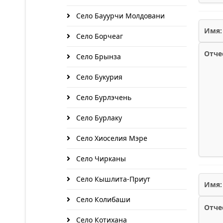
Село Бауурчи Молдовани
Имя:
Село Борчеаг
Отче
Село Брынза
Село Букурия
Село Бурлэчень
Село Бурлаку
Село Хиоселия Мэре
Село Чирканы
Село Кышлита-Приут
Имя:
Село Колибаши
Отче
Село Котихана