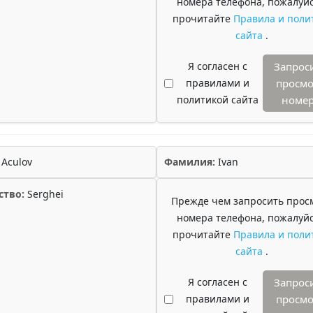
номера телефона, пожалуйс
прочитайте
Правила и поли
сайта
.
Я согласен с
Запрос
правилами и
просмо
политикой сайта
номе
Aculov
Фамилия:
Ivan
ство:
Serghei
Прежде чем запросить прос
номера телефона, пожалуйс
прочитайте
Правила и поли
сайта
.
Я согласен с
Запрос
правилами и
просмо