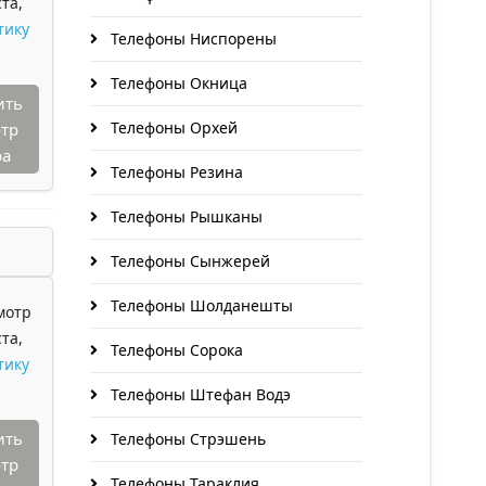
та,
тику
Телефоны Ниспорены
Телефоны Окница
ить
Телефоны Орхей
тр
ра
Телефоны Резина
Телефоны Рышканы
Телефоны Сынжерей
Телефоны Шолданешты
мотр
та,
Телефоны Сорока
тику
Телефоны Штефан Водэ
ить
Телефоны Стрэшень
тр
Телефоны Тараклия