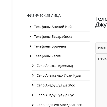
ФИЗИЧЕСКИЕ ЛИЦА
Тел
Джу
Телефоны Анений Ноӣ
Телефоны Басарабяска
Телефоны Бричень
Имя:
Телефоны Кагул
Отче
Село Александрфельд
Село Александр Иоан Куза
Село Андрушул Де Жос
Село Андрушул Де Сус
Село Бадикул Молдованеск