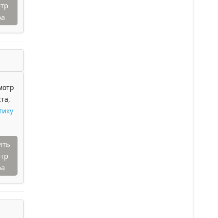
тр
ра
мотр
та,
тику
ить
тр
ра