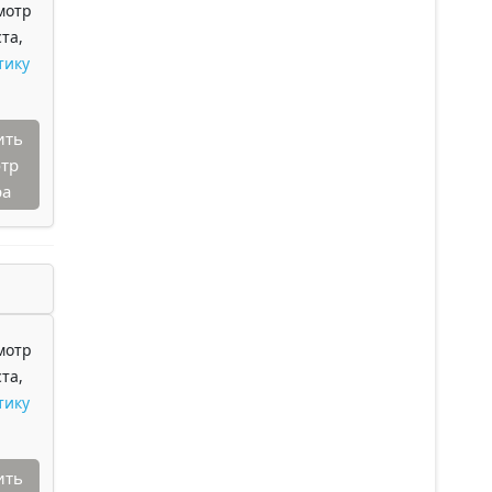
мотр
та,
тику
ить
тр
ра
мотр
та,
тику
ить