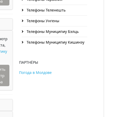
ра
Телефоны Теленешть
Телефоны Унгены
Телефоны Муниципиу Бэлць
мотр
Телефоны Муниципиу Кишинэу
та,
тику
ПАРТНЁРЫ
ить
Погода в Молдове
тр
ра