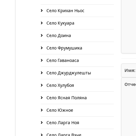
Село Крихан Ньос
Село Кукуара
Село Доина
Село Фрумушика
Село Гаваноаса
Имя:
Село Джурджулешты
Отче
Село Хулубоя
Село Ясная Поляна
Село Южное
Село Ларга Ноя
Село Ларга Вэче