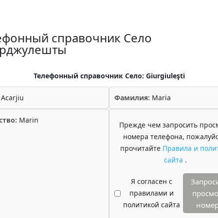
ефонный справочник Село
рджулешты
Телефонный справочник Село: Giurgiuleşti
Acarjiu
Фамилия:
Maria
ство:
Marin
Прежде чем запросить прос
номера телефона, пожалуйс
прочитайте
Правила и поли
сайта
.
Я согласен с
Запрос
правилами и
просмо
политикой сайта
номе