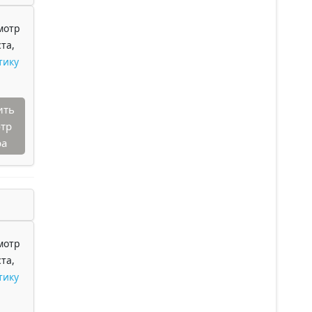
мотр
та,
тику
ить
тр
ра
мотр
та,
тику