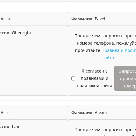
Acciu
Фамилия:
Pavel
ство:
Gheorghi
Прежде чем запросить прос
номера телефона, пожалуйс
прочитайте
Правила и поли
сайта
.
Я согласен с
Запрос
правилами и
просмо
политикой сайта
номе
Acris
Фамилия:
Alexei
ство:
Ivan
Прежде чем запросить прос