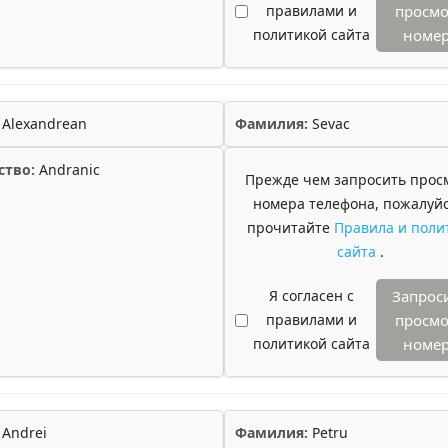
правилами и
просмо
политикой сайта
номе
Alexandrean
Фамилия:
Sevac
ство:
Andranic
Прежде чем запросить прос
номера телефона, пожалуйс
прочитайте
Правила и поли
сайта
.
Я согласен с
Запрос
правилами и
просмо
политикой сайта
номе
Andrei
Фамилия:
Petru