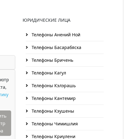
ЮРИДИЧЕСКИЕ ЛИЦА
Телефоны Анений Ноӣ
Телефоны Басарабяска
Телефоны Бричень
Телефоны Кагул
мотр
Телефоны Кэлэрашь
та,
тику
Телефоны Кантемир
Телефоны Кэушены
ить
тр
Телефоны Чимишлия
ра
Телефоны Криулени