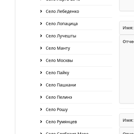
Село Лебеденко
Село Лопацица
Имя:
Село Лучешты
Отче
Село Манту
Село Москвы
Село Пайку
Село Пашкани
Село Пелинэ
Село Рошу
Имя:
Село Румянцев
Село Слобозия Мэре
Отче