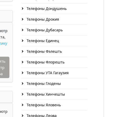
Телефоны Дондушень
Телефоны Дрокия
Телефоны Дубасарь
мотр
та,
Телефоны Единец
тику
Телефоны Фэлешть
ить
Телефоны Флорешть
тр
Телефоны УТА Гагаузия
ра
Телефоны Глодены
Телефоны Хинчешты
Телефоны Яловень
мотр
Телефоны Леова