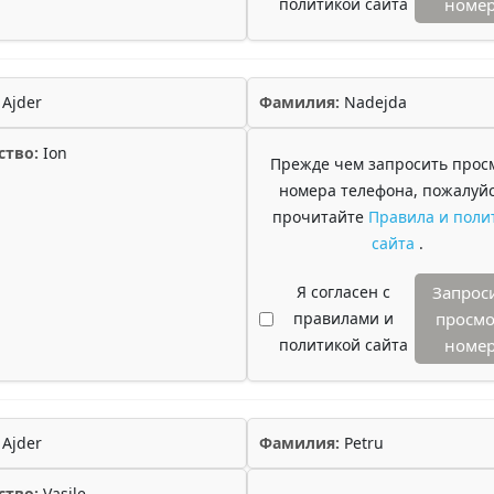
политикой сайта
номе
Ajder
Фамилия:
Nadejda
ство:
Ion
Прежде чем запросить прос
номера телефона, пожалуйс
прочитайте
Правила и поли
сайта
.
Я согласен с
Запрос
правилами и
просмо
политикой сайта
номе
Ajder
Фамилия:
Petru
ство:
Vasile