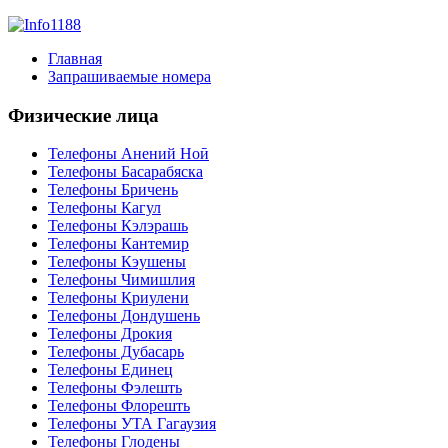
Главная
Запрашиваемые номера
Физические лица
Телефоны Анений Ноӣ
Телефоны Басарабяска
Телефоны Бричень
Телефоны Кагул
Телефоны Кэлэрашь
Телефоны Кантемир
Телефоны Кэушены
Телефоны Чимишлия
Телефоны Криулени
Телефоны Дондушень
Телефоны Дрокия
Телефоны Дубасарь
Телефоны Единец
Телефоны Фэлешть
Телефоны Флорешть
Телефоны УТА Гагаузия
Телефоны Глодены