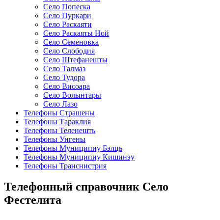
Село Попеска
Село Пуркари
Село Раскаяти
Село Раскаяты Ной
Село Семеновка
Село Слободия
Село Штефанешты
Село Талмаз
Село Тудора
Село Висоара
Село Волынтары
Село Лазо
Телефоны Страшены
Телефоны Тараклия
Телефоны Теленешть
Телефоны Унгены
Телефоны Муниципиу Бэлць
Телефоны Муниципиу Кишинэу
Телефоны Транснистрия
Телефонный справочник Село
Фестелита