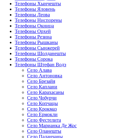
Телефоны Хынчешты
Телефоны Яловень
Телефоны Леова
Телефоны Ниспорены
Телефоны Окница
Телефоны Орхей
Телефоны Резина
Телефоны Рышканы
Телефоны Сынжерей
Телефоны Шолданешты
Телефоны Сорока
Телефоны Штефан Водэ
Село Алава
Село Антоновка
Село Брезайя
Село Каплани
Село Карахасаны
Село Чобурчи
Село Копчацы
Село Крокмаз
Село Ермокли
Село Фестелита
Село Марианка Де Жос
Село Оланешты
Село Паланчаны