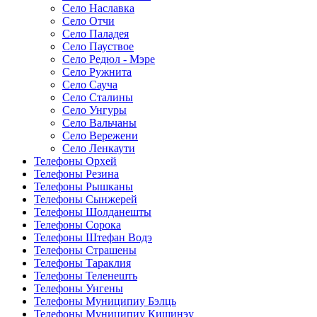
Село Наславка
Село Отчи
Село Паладея
Село Пауствое
Село Редюл - Мэре
Село Ружнита
Село Сауча
Село Сталины
Село Унгуры
Село Вальчаны
Село Вережени
Село Ленкаути
Телефоны Орхей
Телефоны Резина
Телефоны Рышканы
Телефоны Сынжерей
Телефоны Шолданешты
Телефоны Сорока
Телефоны Штефан Водэ
Телефоны Страшены
Телефоны Тараклия
Телефоны Теленешть
Телефоны Унгены
Телефоны Муниципиу Бэлць
Телефоны Муниципиу Кишинэу