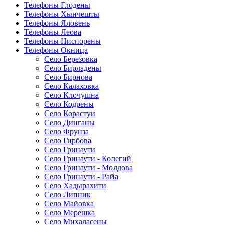
Телефоны Глодены
Телефоны Хынчешты
Телефоны Яловень
Телефоны Леова
Телефоны Ниспорены
Телефоны Окница
Село Березовка
Село Бирладены
Село Бирнова
Село Калаховка
Село Клочушна
Село Кодрены
Село Корастуи
Село Динганы
Село Фрунза
Село Гирбова
Село Гринаути
Село Гринаути - Колегий
Село Гринаути - Молдова
Село Гринаути - Райа
Село Хадырахити
Село Липник
Село Майовка
Село Мерешка
Село Михаласены