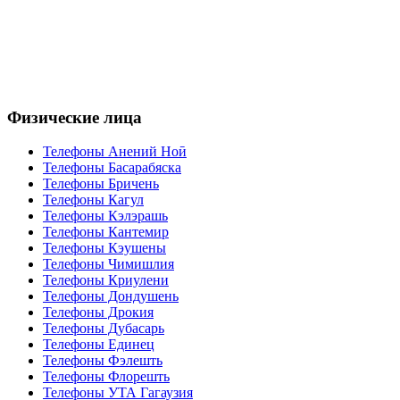
Физические лица
Телефоны Анений Ноӣ
Телефоны Басарабяска
Телефоны Бричень
Телефоны Кагул
Телефоны Кэлэрашь
Телефоны Кантемир
Телефоны Кэушены
Телефоны Чимишлия
Телефоны Криулени
Телефоны Дондушень
Телефоны Дрокия
Телефоны Дубасарь
Телефоны Единец
Телефоны Фэлешть
Телефоны Флорешть
Телефоны УТА Гагаузия