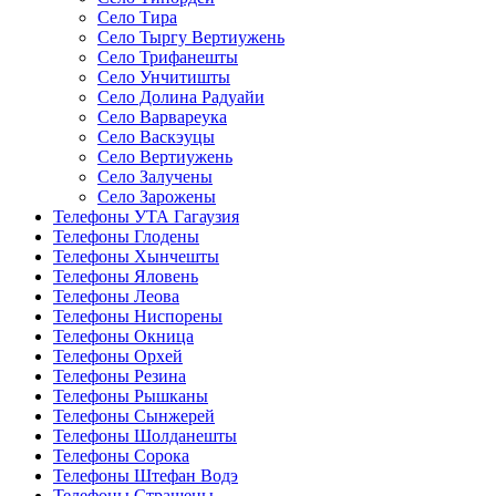
Село Тира
Село Тыргу Вертиужень
Село Трифанешты
Село Унчитишты
Село Долина Радуайи
Село Варвареука
Село Васкэуцы
Село Вертиужень
Село Залучены
Село Зарожены
Телефоны УТА Гагаузия
Телефоны Глодены
Телефоны Хынчешты
Телефоны Яловень
Телефоны Леова
Телефоны Ниспорены
Телефоны Окница
Телефоны Орхей
Телефоны Резина
Телефоны Рышканы
Телефоны Сынжерей
Телефоны Шолданешты
Телефоны Сорока
Телефоны Штефан Водэ
Телефоны Страшены