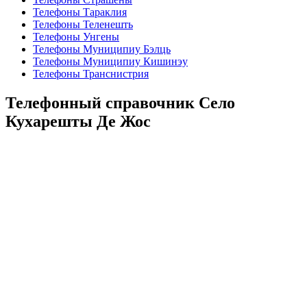
Телефоны Тараклия
Телефоны Теленешть
Телефоны Унгены
Телефоны Муниципиу Бэлць
Телефоны Муниципиу Кишинэу
Телефоны Транснистрия
Телефонный справочник Село
Кухарешты Де Жос