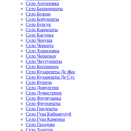
Село Антоновка
Село Бахриништы
Село Безени
Село Бобулешты
Село Бурсук
Село Карпешты
Село Касунка
Село Ченуша
Село Чернита
Село Хириловка
Село Чирипкау
Село Чиутулешты
Село Косерница
Село Кухарешты Де Жос
Село Кухарешты Де Сус
Село Кунича
Село Домулгеня
Село Думистрени
Село Фрумушика
Село Фрунзешты
Село Гиндешты
Село Гура Кайнарулуй
Село Гура Каменки
Село Гвоздова
Село Хыртоп