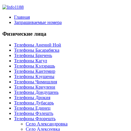
Главная
Запрашиваемые номера
Физические лица
Телефоны Анений Ноӣ
Телефоны Басарабяска
Телефоны Бричень
Телефоны Кагул
Телефоны Кэлэрашь
Телефоны Кантемир
Телефоны Кэушены
Телефоны Чимишлия
Телефоны Криулени
Телефоны Дондушень
Телефоны Дрокия
Телефоны Дубасарь
Телефоны Единец
Телефоны Фэлешть
Телефоны Флорешть
Село Александровка
Село Алексеевка