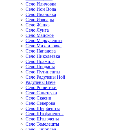
Село Иличовка
Село Ион Вода
Село Ивановка
Село Извоары
Село Жапкэ
Село Лунга
Село Майское
Село Маркулешты
Село Михаиловка
Село Нападова
Село Николаевка
Село Пражила
Село Проданы
Село Путинешты
Село Радулены Ной
Радулены Вэче
Село Рошетики
Село Санатаука
Село Скаени
Село Северова
Село Шырбешты
Село Штефанешты
Село Штырчены
Село Темелешты
Село Типордей