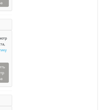
ра
мотр
та,
тику
ить
тр
ра