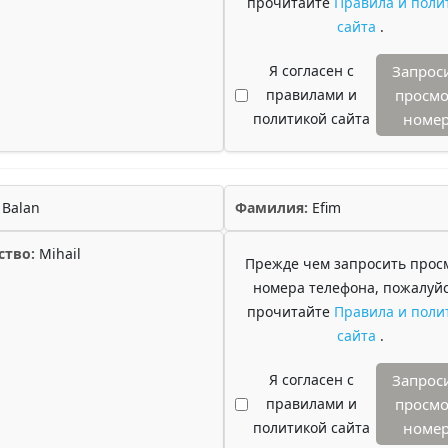
прочитайте
Правила и поли
сайта
.
Я согласен с
Запрос
правилами и
просмо
политикой сайта
номе
Balan
Фамилия:
Efim
ство:
Mihail
Прежде чем запросить прос
номера телефона, пожалуйс
прочитайте
Правила и поли
сайта
.
Я согласен с
Запрос
правилами и
просмо
политикой сайта
номе