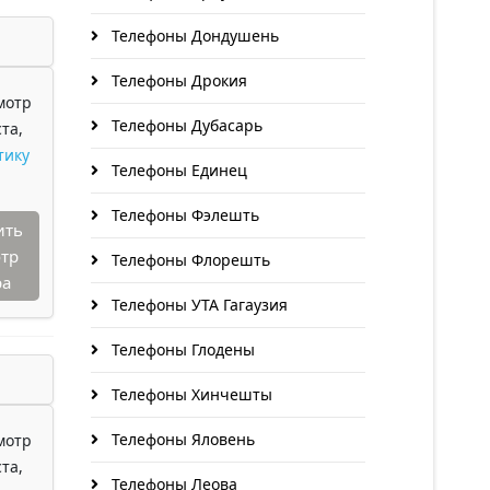
Телефоны Дондушень
Телефоны Дрокия
мотр
Телефоны Дубасарь
та,
тику
Телефоны Единец
Телефоны Фэлешть
ить
тр
Телефоны Флорешть
ра
Телефоны УТА Гагаузия
Телефоны Глодены
Телефоны Хинчешты
Телефоны Яловень
мотр
та,
Телефоны Леова