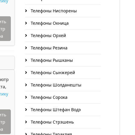
тику
Телефоны Ниспорены
ить
Телефоны Окница
тр
Телефоны Орхей
ра
Телефоны Резина
Телефоны Рышканы
Телефоны Сынжерей
мотр
Телефоны Шолданешты
та,
тику
Телефоны Сорока
Телефоны Штефан Водэ
ить
тр
Телефоны Стрэшень
ра
Телефоны Тараклия