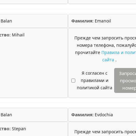
Balan
Фамилия:
Emanoil
ство:
Mihail
Прежде чем запросить прос
номера телефона, пожалуйс
прочитайте
Правила и поли
сайта
.
Я согласен с
Запрос
правилами и
просмо
политикой сайта
номе
Balan
Фамилия:
Evdochia
ство:
Stepan
Прежде чем запросить прос