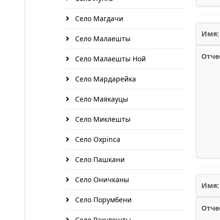
Село Магдачи
Имя:
Село Малаешты
Отче
Село Малаешты Ной
Село Мардарейка
Село Маякауцы
Село Миклешты
Село Охрinca
Село Пашкани
Село Оничканы
Имя:
Село Порумбени
Отче
Село Ракулешты