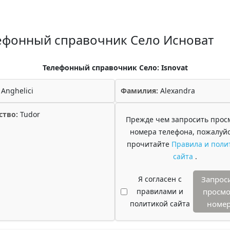
ефонный справочник Село Исноват
Телефонный справочник Село: Isnovat
Anghelici
Фамилия:
Alexandra
ство:
Tudor
Прежде чем запросить прос
номера телефона, пожалуйс
прочитайте
Правила и поли
сайта
.
Я согласен с
Запрос
правилами и
просмо
политикой сайта
номе