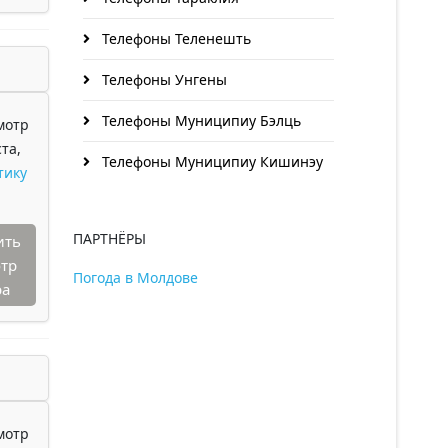
Телефоны Теленешть
Телефоны Унгены
Телефоны Муниципиу Бэлць
мотр
та,
Телефоны Муниципиу Кишинэу
тику
ПАРТНЁРЫ
ить
тр
Погода в Молдове
ра
мотр