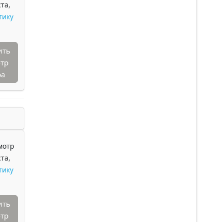
та,
тику
ить
тр
ра
мотр
та,
тику
ить
тр