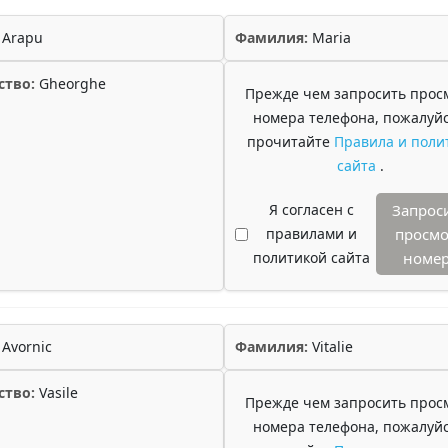
Arapu
Фамилия:
Maria
ство:
Gheorghe
Прежде чем запросить прос
номера телефона, пожалуйс
прочитайте
Правила и поли
сайта
.
Я согласен с
Запрос
правилами и
просмо
политикой сайта
номе
Avornic
Фамилия:
Vitalie
ство:
Vasile
Прежде чем запросить прос
номера телефона, пожалуйс