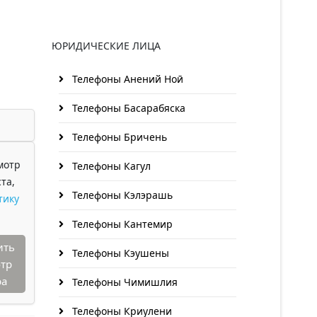
ЮРИДИЧЕСКИЕ ЛИЦА
Телефоны Анений Ноӣ
Телефоны Басарабяска
Телефоны Бричень
мотр
Телефоны Кагул
та,
Телефоны Кэлэрашь
тику
Телефоны Кантемир
ить
Телефоны Кэушены
тр
ра
Телефоны Чимишлия
Телефоны Криулени