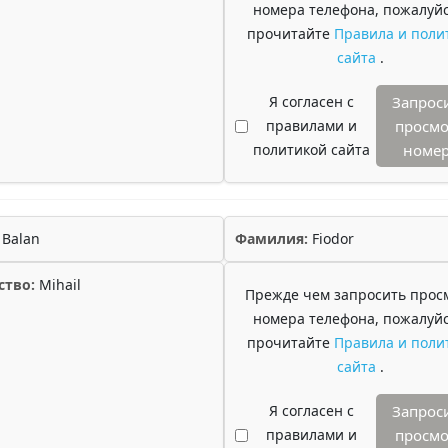
номера телефона, пожалуйс
прочитайте
Правила и поли
сайта
.
Я согласен с
Запрос
правилами и
просмо
политикой сайта
номе
Balan
Фамилия:
Fiodor
ство:
Mihail
Прежде чем запросить прос
номера телефона, пожалуйс
прочитайте
Правила и поли
сайта
.
Я согласен с
Запрос
правилами и
просмо