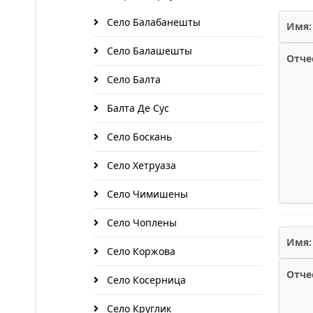
Село Балабанешты
Имя:
Село Балашешты
Отче
Село Балта
Балта Де Сус
Село Боскань
Село Хетруаза
Село Чимишены
Село Чоплены
Имя:
Село Коржова
Отче
Село Косерница
Село Круглик