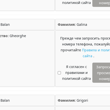
политикой сайта
номе
Balan
Фамилия:
Galina
ство:
Gheorghe
Прежде чем запросить прос
номера телефона, пожалуйс
прочитайте
Правила и поли
сайта
.
Я согласен с
Запрос
правилами и
просмо
политикой сайта
номе
Balan
Фамилия:
Grigori