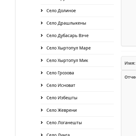
Село Долиное
Село Драшлыкены
Село Дубасарь Вэче
Село Хыртопул Маре
Село Хыртопул Мик
Имя:
Село Грозова
Отче
Село Исноват
Село Избешты
Село Жеврени
Село Логанешты
Село Лунга