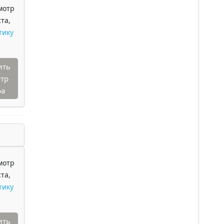
мотр
та,
тику
ить
тр
ра
мотр
та,
тику
ить