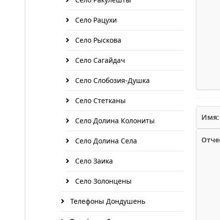
Село Рацухи
Село Рыскова
Село Сагайдач
Село Слобозия-Душка
Село Стетканы
Имя:
Село Долина Колониты
Отче
Село Долина Села
Село Заика
Село Золонцены
Телефоны Дондушень