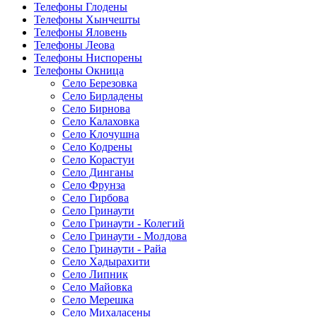
Телефоны Глодены
Телефоны Хынчешты
Телефоны Яловень
Телефоны Леова
Телефоны Ниспорены
Телефоны Окница
Село Березовка
Село Бирладены
Село Бирнова
Село Калаховка
Село Клочушна
Село Кодрены
Село Корастуи
Село Динганы
Село Фрунза
Село Гирбова
Село Гринаути
Село Гринаути - Колегий
Село Гринаути - Молдова
Село Гринаути - Райа
Село Хадырахити
Село Липник
Село Майовка
Село Мерешка
Село Михаласены