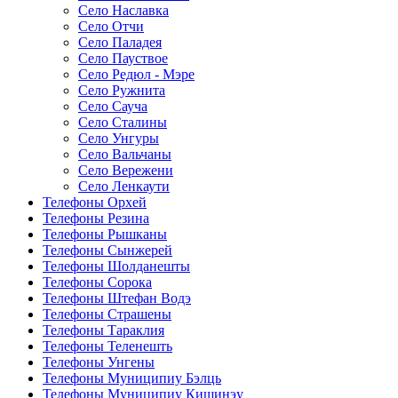
Село Наславка
Село Отчи
Село Паладея
Село Пауствое
Село Редюл - Мэре
Село Ружнита
Село Сауча
Село Сталины
Село Унгуры
Село Вальчаны
Село Вережени
Село Ленкаути
Телефоны Орхей
Телефоны Резина
Телефоны Рышканы
Телефоны Сынжерей
Телефоны Шолданешты
Телефоны Сорока
Телефоны Штефан Водэ
Телефоны Страшены
Телефоны Тараклия
Телефоны Теленешть
Телефоны Унгены
Телефоны Муниципиу Бэлць
Телефоны Муниципиу Кишинэу