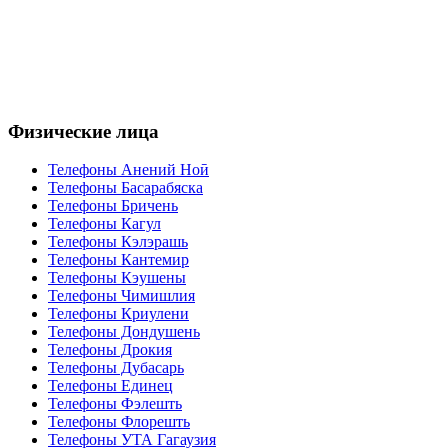
Физические лица
Телефоны Анений Ноӣ
Телефоны Басарабяска
Телефоны Бричень
Телефоны Кагул
Телефоны Кэлэрашь
Телефоны Кантемир
Телефоны Кэушены
Телефоны Чимишлия
Телефоны Криулени
Телефоны Дондушень
Телефоны Дрокия
Телефоны Дубасарь
Телефоны Единец
Телефоны Фэлешть
Телефоны Флорешть
Телефоны УТА Гагаузия