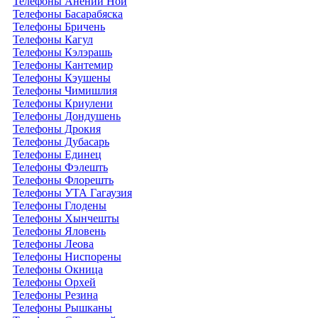
Телефоны Анений Ноӣ
Телефоны Басарабяска
Телефоны Бричень
Телефоны Кагул
Телефоны Кэлэрашь
Телефоны Кантемир
Телефоны Кэушены
Телефоны Чимишлия
Телефоны Криулени
Телефоны Дондушень
Телефоны Дрокия
Телефоны Дубасарь
Телефоны Единец
Телефоны Фэлешть
Телефоны Флорешть
Телефоны УТА Гагаузия
Телефоны Глодены
Телефоны Хынчешты
Телефоны Яловень
Телефоны Леова
Телефоны Ниспорены
Телефоны Окница
Телефоны Орхей
Телефоны Резина
Телефоны Рышканы