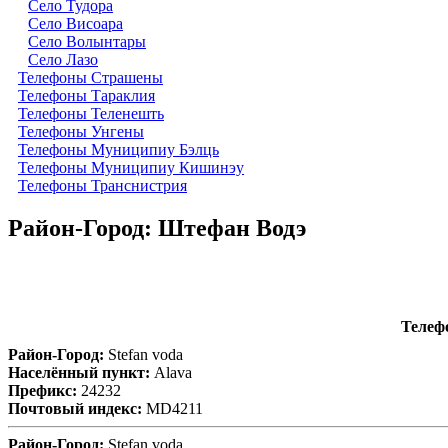
Село Тудора
Село Висоара
Село Волынтары
Село Лазо
Телефоны Страшены
Телефоны Тараклия
Телефоны Теленешть
Телефоны Унгены
Телефоны Муниципиу Бэлць
Телефоны Муниципиу Кишинэу
Телефоны Транснистрия
Район-Город: Штефан Водэ
Телеф
Район-Город:
Stefan voda
Населённый пункт:
Alava
Префикс:
24232
Почтовый индекс:
MD4211
Район-Город:
Stefan voda