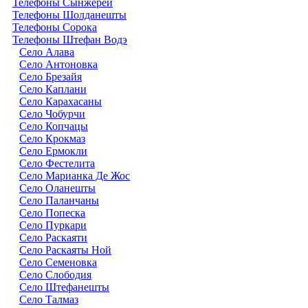
Телефоны Сынжерей
Телефоны Шолданешты
Телефоны Сорока
Телефоны Штефан Водэ
Село Алава
Село Антоновка
Село Брезайя
Село Каплани
Село Карахасаны
Село Чобурчи
Село Копчацы
Село Крокмаз
Село Ермокли
Село Фестелита
Село Марианка Де Жос
Село Оланешты
Село Паланчаны
Село Попеска
Село Пуркари
Село Раскаяти
Село Раскаяты Ной
Село Семеновка
Село Слободия
Село Штефанешты
Село Талмаз