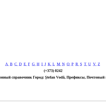
A
B
C
D
E
F
G
H
I
J
K
L
M
N
O
P
R
S
T
U
V
Z
(+373) 0242
онный справочник Город: Ştefan Vodă, Префиксы, Почтовый 