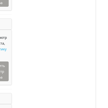
ра
мотр
та,
тику
ить
тр
ра