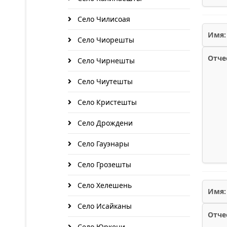
Село Чилисоая
Имя:
Село Чиорешты
Отче
Село Чирнешты
Село Чиутешты
Село Кристешты
Село Дрождени
Село Гауэнары
Село Грозешты
Село Хелешень
Имя:
Село Исайканы
Отче
Село Юркени