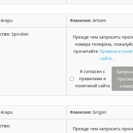
Arapu
Фамилия:
Artiom
ство:
Spiridon
Прежде чем запросить прос
номера телефона, пожалуйс
прочитайте
Правила и поли
сайта
.
Я согласен с
Запрос
правилами и
просмо
политикой сайта
номе
Arapu
Фамилия:
Grigori
ство:
Прежде чем запросить прос