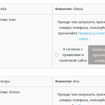
Alla
Фамилия:
Olesia
ство:
Ivan
Прежде чем запросить прос
номера телефона, пожалуйс
прочитайте
Правила и поли
сайта
.
Я согласен с
Запрос
правилами и
просмо
политикой сайта
номе
Arapu
Фамилия:
Ana
ство:
Simion
Прежде чем запросить прос
номера телефона, пожалуйс