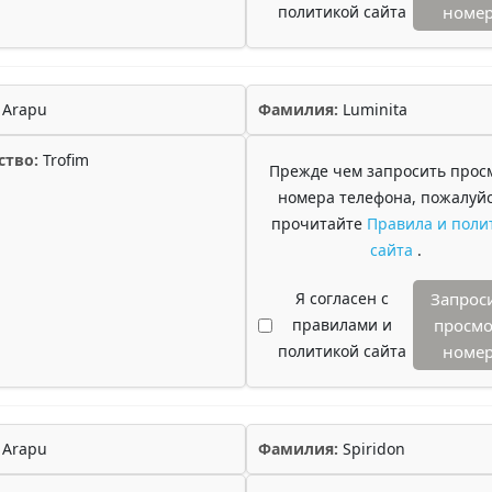
политикой сайта
номе
Arapu
Фамилия:
Luminita
ство:
Trofim
Прежде чем запросить прос
номера телефона, пожалуйс
прочитайте
Правила и поли
сайта
.
Я согласен с
Запрос
правилами и
просмо
политикой сайта
номе
Arapu
Фамилия:
Spiridon