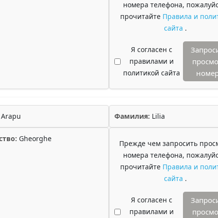
номера телефона, пожалуйс
прочитайте
Правила и поли
сайта
.
Я согласен с
Запрос
правилами и
просмо
политикой сайта
номе
Arapu
Фамилия:
Lilia
ство:
Gheorghe
Прежде чем запросить прос
номера телефона, пожалуйс
прочитайте
Правила и поли
сайта
.
Я согласен с
Запрос
правилами и
просмо