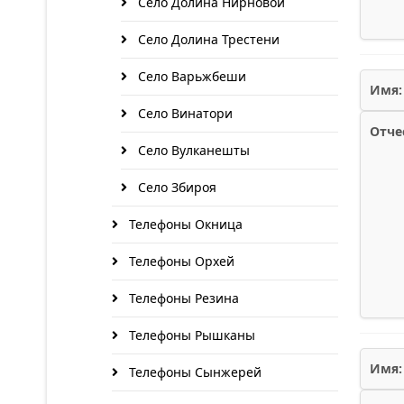
Село Долина Нирновой
Село Долина Трестени
Село Варьжбеши
Имя:
Село Винатори
Отче
Село Вулканешты
Село Збироя
Телефоны Окница
Телефоны Орхей
Телефоны Резина
Телефоны Рышканы
Имя:
Телефоны Сынжерей