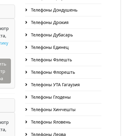
Телефоны Дондушень
Телефоны Дрокия
мотр
Телефоны Дубасарь
та,
тику
Телефоны Единец
Телефоны Фэлешть
ить
тр
Телефоны Флорешть
ра
Телефоны УТА Гагаузия
Телефоны Глодены
Телефоны Хинчешты
Телефоны Яловень
мотр
та,
Телефоны Леова