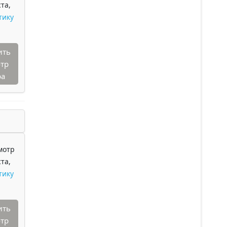
та,
тику
ить
тр
ра
мотр
та,
тику
ить
тр