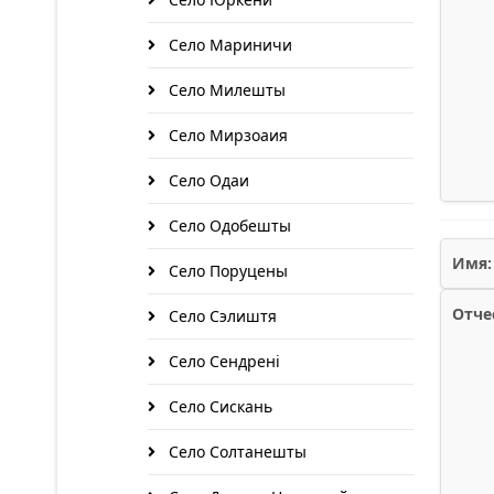
Село Мариничи
Село Милешты
Село Мирзоаия
Село Одаи
Село Одобешты
Имя:
Село Поруцены
Отче
Село Сэлиштя
Село Сендренi
Село Сискань
Село Солтанешты