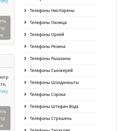
тику
Телефоны Ниспорены
ить
Телефоны Окница
тр
Телефоны Орхей
ра
Телефоны Резина
Телефоны Рышканы
Телефоны Сынжерей
мотр
Телефоны Шолданешты
та,
тику
Телефоны Сорока
Телефоны Штефан Водэ
ить
тр
Телефоны Стрэшень
ра
Телефоны Тараклия