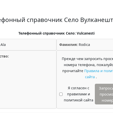
ефонный справочник Село Вулканеш
Телефонный справочник Село: Vulcanesti
Ala
Фамилия:
Rodica
ство:
Прежде чем запросить прос
номера телефона, пожалуйс
прочитайте
Правила и поли
сайта
.
Я согласен с
Запрос
правилами и
просмо
политикой сайта
номе