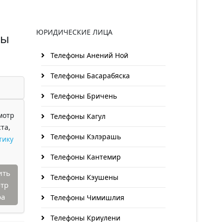
ЮРИДИЧЕСКИЕ ЛИЦА
ты
Телефоны Анений Ноӣ
Телефоны Басарабяска
Телефоны Бричень
мотр
Телефоны Кагул
та,
Телефоны Кэлэрашь
тику
Телефоны Кантемир
ить
Телефоны Кэушены
тр
ра
Телефоны Чимишлия
Телефоны Криулени