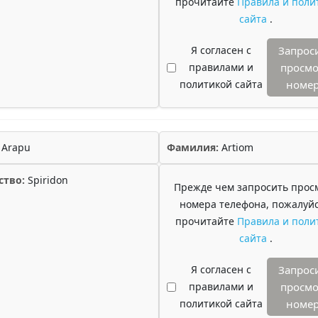
прочитайте
Правила и поли
сайта
.
Я согласен с
Запрос
правилами и
просмо
политикой сайта
номе
Arapu
Фамилия:
Artiom
ство:
Spiridon
Прежде чем запросить прос
номера телефона, пожалуйс
прочитайте
Правила и поли
сайта
.
Я согласен с
Запрос
правилами и
просмо
политикой сайта
номе