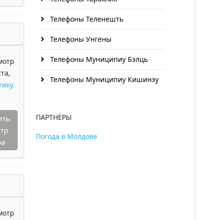
Телефоны Теленешть
Телефоны Унгены
Телефоны Муниципиу Бэлць
мотр
та,
Телефоны Муниципиу Кишинэу
тику
ПАРТНЁРЫ
ить
тр
Погода в Молдове
ра
мотр