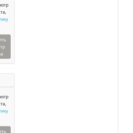
мотр
та,
тику
ить
тр
ра
мотр
та,
тику
ить