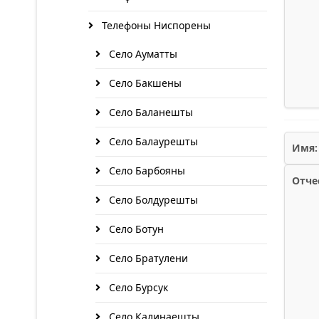
Телефоны Ниспорены
Село Ауматты
Село Бакшены
Село Баланешты
Село Балаурешты
Имя:
Село Барбояны
Отче
Село Болдурешты
Село Ботун
Село Братулени
Село Бурсук
Село Калинаешты