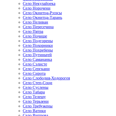
Село Некулайоека
Село Норочени
Село Окнитца-Рэзэсы
Село Окнитца-Тарань
Село Пеливан
Село Пересечина
Село Пятра
Село Почище
Село Подгорены
Село Похорники
Село Похребены
Село Путиньтей
Село Самананка
Село Сэлисте
Село Сергкани
Село Сирота
Село Слободия-Ходорогея
Село Степ-Соци
Село Суслены
Село Табара
Село Телешу
Село Терьзени
Село Требужены
Село Ватики
Село Випрова