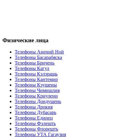
Физические лица
Телефоны Анений Ноӣ
Телефоны Басарабяска
Телефоны Бричень
Телефоны Кагул
Телефоны Кэлэрашь
Телефоны Кантемир
Телефоны Кэушены
Телефоны Чимишлия
Телефоны Криулени
Телефоны Дондушень
Телефоны Дрокия
Телефоны Дубасарь
Телефоны Единец
Телефоны Фэлешть
Телефоны Флорешть
Телефоны УТА Гагаузия