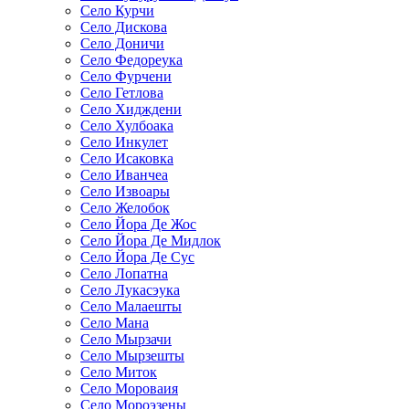
Село Курчи
Село Дискова
Село Доничи
Село Федореука
Село Фурчени
Село Гетлова
Село Хидждени
Село Хулбоака
Село Инкулет
Село Исаковка
Село Иванчеа
Село Извоары
Село Желобок
Село Йора Де Жос
Село Йора Де Мидлок
Село Йора Де Сус
Село Лопатна
Село Лукасэука
Село Малаешты
Село Мана
Село Мырзачи
Село Мырзешты
Село Миток
Село Мороваия
Село Мороэзены