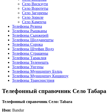
Село Вискэути
Село Воротеты
Село Загорены
Село Зориле
Село Каменча
Телефоны Резина
Телефоны Рышканы
Телефоны Сынжерей
Телефоны Шолданешты
Телефоны Сорока
Телефоны Штефан Водэ
Телефоны Страшены
Телефоны Тараклия
Телефоны Теленешть
Телефоны Унгены
Телефоны Муниципиу Бэлць
Телефоны Муниципиу Кишинэу
Телефоны Транснистрия
Телефонный справочник Село Табара
Телефонный справочник Село: Tabara
Имя:
Bandur