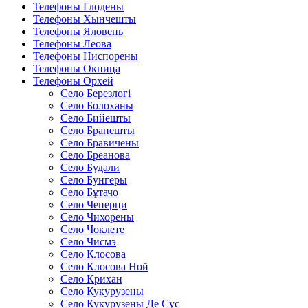
Телефоны Глодены
Телефоны Хынчешты
Телефоны Яловень
Телефоны Леова
Телефоны Ниспорены
Телефоны Окница
Телефоны Орхей
Село Березлогi
Село Болоханы
Село Бийешты
Село Бранешты
Село Бравичены
Село Бреанова
Село Будали
Село Бунгеры
Село Бұтачо
Село Чеперци
Село Чихорены
Село Чоклете
Село Чисмэ
Село Клосова
Село Клосова Ной
Село Крихан
Село Кукурузены
Село Кукурузены Де Сус