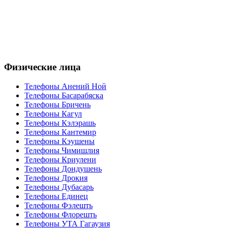
Физические лица
Телефоны Анений Ноӣ
Телефоны Басарабяска
Телефоны Бричень
Телефоны Кагул
Телефоны Кэлэрашь
Телефоны Кантемир
Телефоны Кэушены
Телефоны Чимишлия
Телефоны Криулени
Телефоны Дондушень
Телефоны Дрокия
Телефоны Дубасарь
Телефоны Единец
Телефоны Фэлешть
Телефоны Флорешть
Телефоны УТА Гагаузия