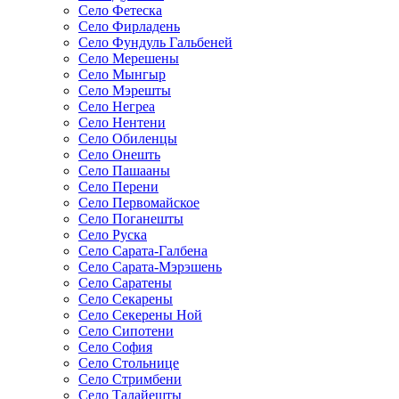
Село Фетеска
Село Фирладень
Село Фундуль Гальбеней
Село Мерешены
Село Мынгыр
Село Мэрешты
Село Негреа
Село Нентени
Село Обиленцы
Село Онешть
Село Пашааны
Село Перени
Село Первомайское
Село Поганешты
Село Руска
Село Сарата-Галбена
Село Сарата-Мэрэшень
Село Саратены
Село Секарены
Село Секерены Ной
Село Сипотени
Село София
Село Стольнице
Село Стримбени
Село Талайешты