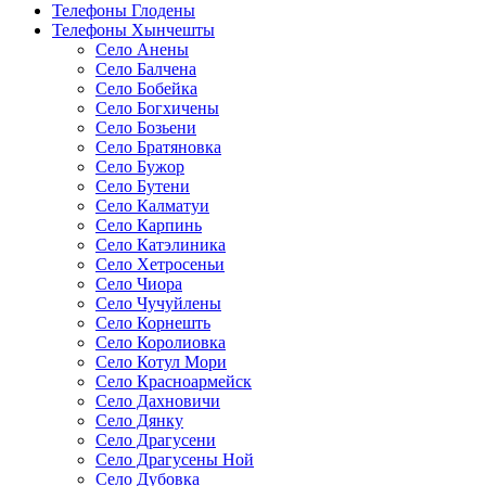
Телефоны Глодены
Телефоны Хынчешты
Село Анены
Село Балчена
Село Бобейка
Село Богхичены
Село Бозьени
Село Братяновка
Село Бужор
Село Бутени
Село Калматуи
Село Карпинь
Село Катэлиника
Село Хетросеньи
Село Чиора
Село Чучуйлены
Село Корнешть
Село Королиовка
Село Котул Мори
Село Красноармейск
Село Дахновичи
Село Дянку
Село Драгусени
Село Драгусены Ной
Село Дубовка