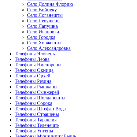
Село Долина Флорию
Село Войнеку
Село Логанешты
Село Левушены
Село Лапушна
Село Ивановка
Село Городка
Село Хоржешты
Село Александровка
Телефоны Яловень
Телефоны Леова
Телефоны Ниспорены
Телефоны Окница
Телефоны Орхей
Телефоны Резина
Телефоны Рышканы
Телефоны Сынжерей
Телефоны Шолданешты
Телефоны Сорока
Телефоны Штефан Водэ
Телефоны Страшены
Телефоны Тараклия
Телефоны Теленешть
Телефоны Унгены
Телефоны Муниципиу Бэлць