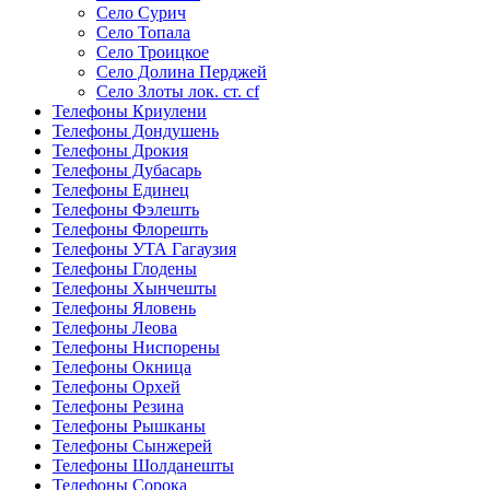
Село Сурич
Село Топала
Село Троицкое
Село Долина Перджей
Село Злоты лок. ст. cf
Телефоны Криулени
Телефоны Дондушень
Телефоны Дрокия
Телефоны Дубасарь
Телефоны Единец
Телефоны Фэлешть
Телефоны Флорешть
Телефоны УТА Гагаузия
Телефоны Глодены
Телефоны Хынчешты
Телефоны Яловень
Телефоны Леова
Телефоны Ниспорены
Телефоны Окница
Телефоны Орхей
Телефоны Резина
Телефоны Рышканы
Телефоны Сынжерей
Телефоны Шолданешты
Телефоны Сорока