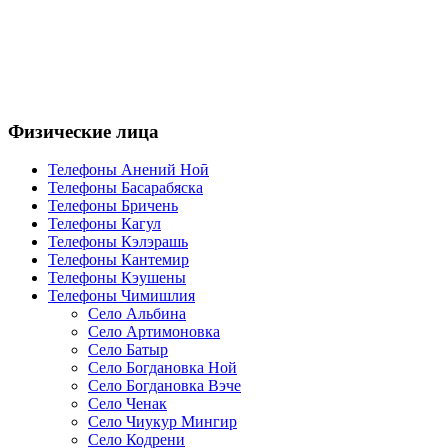
Физические лица
Телефоны Анений Ноӣ
Телефоны Басарабяска
Телефоны Бричень
Телефоны Кагул
Телефоны Кэлэрашь
Телефоны Кантемир
Телефоны Кэушены
Телефоны Чимишлия
Село Альбина
Село Артимоновка
Село Батыр
Село Богдановка Ной
Село Богдановка Вэче
Село Ченак
Село Чиукур Мингир
Село Кодрени