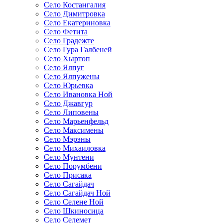
Село Костангалия
Село Димитровка
Село Екатериновка
Село Фетита
Село Градежте
Село Гура Галбеней
Село Хыртоп
Село Ялпуг
Село Ялпужены
Село Юрьевка
Село Ивановка Ной
Село Джавгур
Село Липовены
Село Марьенфельд
Село Максимены
Село Мэрэны
Село Михаиловка
Село Мунтени
Село Порумбени
Село Присака
Село Сагайдач
Село Сагайдач Ной
Село Селене Ной
Село Шкиносица
Село Селемет