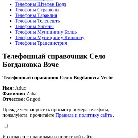
Телефоны Штефан Водэ
Телефоны Страшены
Телефоны Тараклия
Телефоны Теленешть
Телефоны Унгены
Телефоны Муниципиу Бэлць
Телефоны Муниципиу Кишинэу
Телефоны Транснистрия
Телефонный справочник Село
Богдановка Вэче
Телефонный справочник Село: Bogdanovca Veche
Имя:
Aduc
Фамилия:
Zahar
Отчество:
Grigori
Прежде чем запросить просмотр номера телефона,
пожалуйста, прочитайте
Правила и политику сайта
.
Я согласен с правилами и политикой сайта