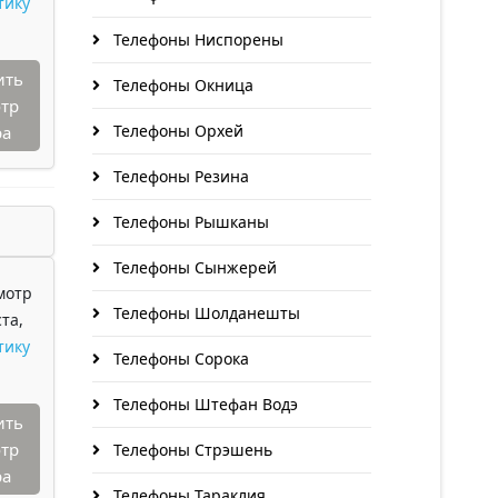
тику
Телефоны Ниспорены
ить
Телефоны Окница
тр
Телефоны Орхей
ра
Телефоны Резина
Телефоны Рышканы
Телефоны Сынжерей
мотр
Телефоны Шолданешты
та,
тику
Телефоны Сорока
Телефоны Штефан Водэ
ить
тр
Телефоны Стрэшень
ра
Телефоны Тараклия