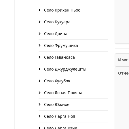
Село Крихан Ньос
Село Кукуара
Село Доина
Село Фрумушика
Село Гаваноаса
Имя:
Село Джурджулешты
Отче
Село Хулубоя
Село Ясная Поляна
Село Южное
Село Ларга Ноя
Село Ларга Вэче