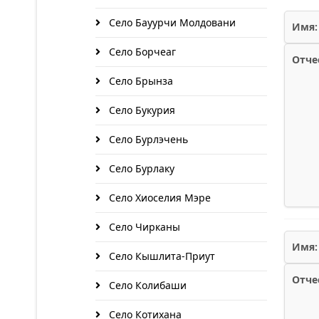
Село Бауурчи Молдовани
Имя:
Село Борчеаг
Отче
Село Брынза
Село Букурия
Село Бурлэчень
Село Бурлаку
Село Хиоселия Мэре
Село Чирканы
Имя:
Село Кышлита-Приут
Отче
Село Колибаши
Село Котихана