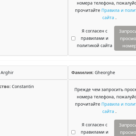
номера телефона, пожалуйс
прочитайте
Правила и поли
сайта
.
Я согласен с
Запрос
правилами и
просмо
политикой сайта
номе
Arghir
Фамилия:
Gheorghe
ство:
Constantin
Прежде чем запросить прос
номера телефона, пожалуйс
прочитайте
Правила и поли
сайта
.
Я согласен с
Запрос
правилами и
просмо