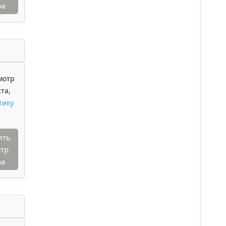
ра
мотр
та,
тику
ить
тр
ра