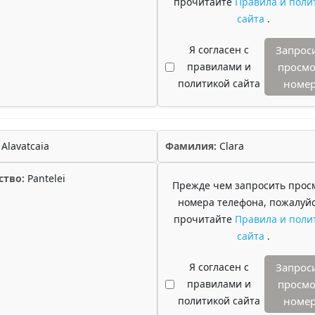
прочитайте
Правила и поли
сайта
.
Я согласен с
Запрос
правилами и
просмо
политикой сайта
номе
Alavatcaia
Фамилия:
Clara
ство:
Pantelei
Прежде чем запросить прос
номера телефона, пожалуйс
прочитайте
Правила и поли
сайта
.
Я согласен с
Запрос
правилами и
просмо
политикой сайта
номе