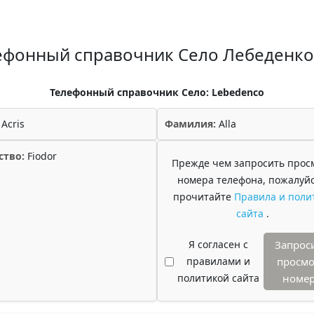
ефонный справочник Село Лебеденко
Телефонный справочник Село: Lebedenco
Acris
Фамилия:
Alla
ство:
Fiodor
Прежде чем запросить прос
номера телефона, пожалуйс
прочитайте
Правила и поли
сайта
.
Я согласен с
Запрос
правилами и
просмо
политикой сайта
номе