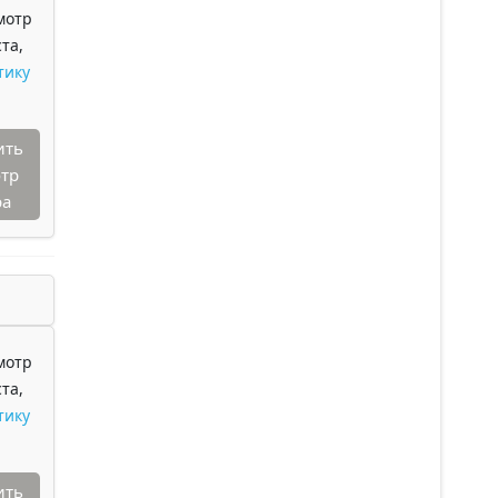
мотр
та,
тику
ить
тр
ра
мотр
та,
тику
ить