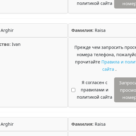
политикой сайта
номе
Arghir
Фамилия:
Raisa
ство:
Ivan
Прежде чем запросить прос
номера телефона, пожалуйс
прочитайте
Правила и поли
сайта
.
Я согласен с
Запрос
правилами и
просмо
политикой сайта
номе
Arghir
Фамилия:
Raisa