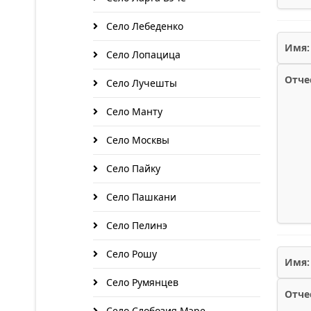
Село Лебеденко
Имя:
Село Лопацица
Отче
Село Лучешты
Село Манту
Село Москвы
Село Пайку
Село Пашкани
Село Пелинэ
Село Рошу
Имя:
Село Румянцев
Отче
Село Слобозия Мэре