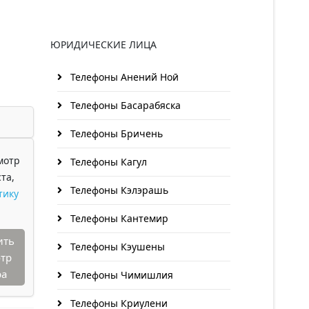
ЮРИДИЧЕСКИЕ ЛИЦА
Телефоны Анений Ноӣ
Телефоны Басарабяска
Телефоны Бричень
мотр
Телефоны Кагул
та,
Телефоны Кэлэрашь
тику
Телефоны Кантемир
ить
Телефоны Кэушены
тр
ра
Телефоны Чимишлия
Телефоны Криулени