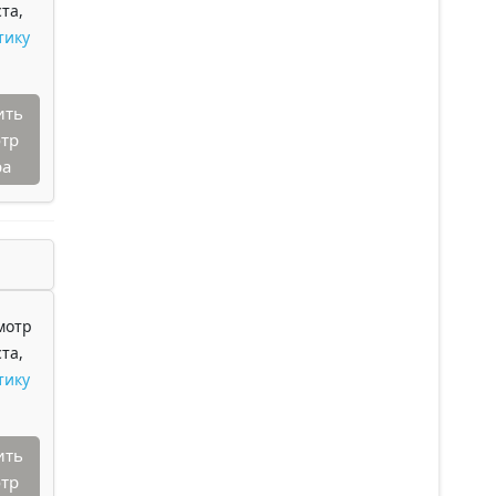
та,
тику
ить
тр
ра
мотр
та,
тику
ить
тр