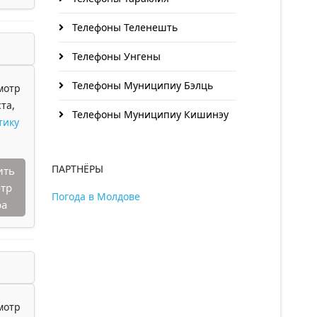
Телефоны Теленешть
Телефоны Унгены
Телефоны Муниципиу Бэлць
мотр
та,
Телефоны Муниципиу Кишинэу
тику
ПАРТНЁРЫ
ить
тр
Погода в Молдове
ра
мотр