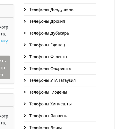
Телефоны Дондушень
Телефоны Дрокия
мотр
Телефоны Дубасарь
та,
тику
Телефоны Единец
Телефоны Фэлешть
ить
тр
Телефоны Флорешть
ра
Телефоны УТА Гагаузия
Телефоны Глодены
Телефоны Хинчешты
Телефоны Яловень
мотр
та,
Телефоны Леова