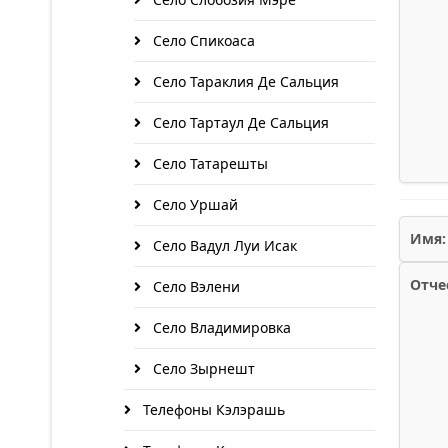
Село Спикоаса
Село Тараклия Де Сальция
Село Тартаул Де Сальция
Село Татарешты
Село Уршай
Имя:
Село Вадул Луи Исак
Отче
Село Вэлени
Село Владимировка
Село Зырнешт
Телефоны Кэлэрашь