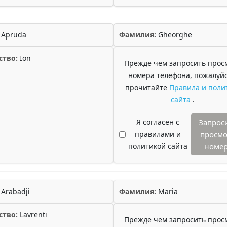
Apruda
Фамилия:
Gheorghe
ство:
Ion
Прежде чем запросить прос
номера телефона, пожалуйс
прочитайте
Правила и поли
сайта
.
Я согласен с
Запрос
правилами и
просмо
политикой сайта
номе
Arabadji
Фамилия:
Maria
ство:
Lavrenti
Прежде чем запросить прос