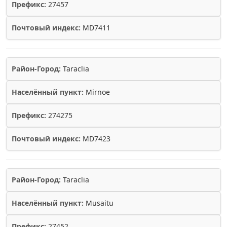
Префикс:
27457
Почтовый индекс:
MD7411
Район-Город:
Taraclia
Населённый пункт:
Mirnoe
Префикс:
274275
Почтовый индекс:
MD7423
Район-Город:
Taraclia
Населённый пункт:
Musaitu
Префикс:
27452