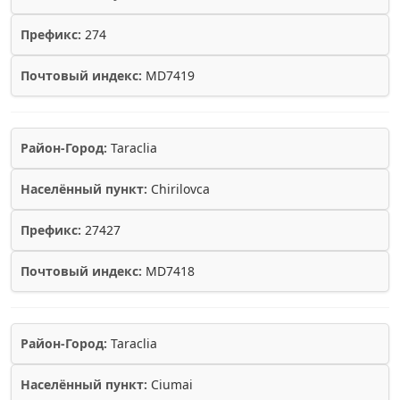
Префикс:
274
Почтовый индекс:
MD7419
Район-Город:
Taraclia
Населённый пункт:
Chirilovca
Префикс:
27427
Почтовый индекс:
MD7418
Район-Город:
Taraclia
Населённый пункт:
Ciumai