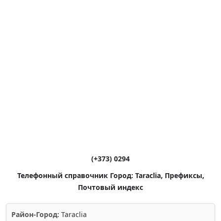
(+373) 0294
Телефонный справочник Город: Taraclia, Префиксы,
Почтовый индекс
Район-Город:
Taraclia