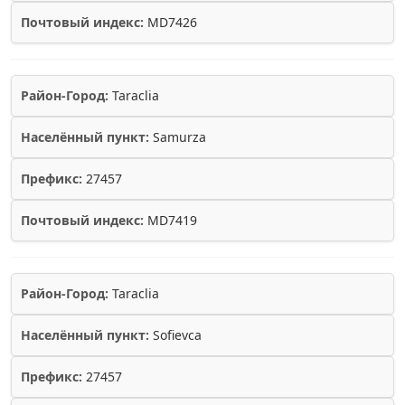
Почтовый индекс:
MD7426
Район-Город:
Taraclia
Населённый пункт:
Samurza
Префикс:
27457
Почтовый индекс:
MD7419
Район-Город:
Taraclia
Населённый пункт:
Sofievca
Префикс:
27457